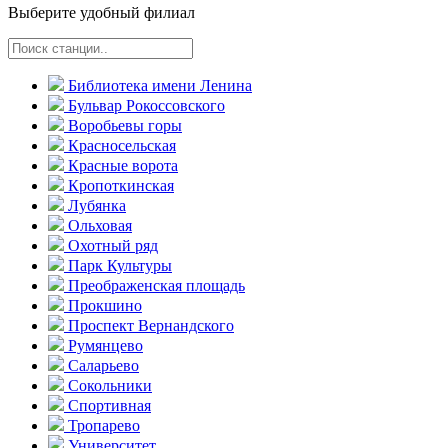
Выберите удобный филиал
Библиотека имени Ленина
Бульвар Рокоссовского
Воробьевы горы
Красно­сельская
Красные ворота
Кропоткинс­кая
Лубянка
Ольховая
Охотный ряд
Парк Культуры
Преобра­женская площадь
Прокшино
Проспект Вернандского
Румянцево
Саларьево
Сокольники
Спортивная
Тропарево
Университет