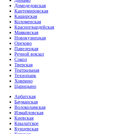
Динамо
Домоде­довская
Кантеми­ровская
Каширская
Коломенская
Красногвар­дейская
Маяковская
Новокузнецкая
Орехово
Павелецкая
Речной вокзал
Сокол
Тверская
Театральная
Технопарк
Ховрино
Царицыно
Арбатская
Бауманская
Волоколамская
Измайловская
Киевская
Крылатское
Кунцевская