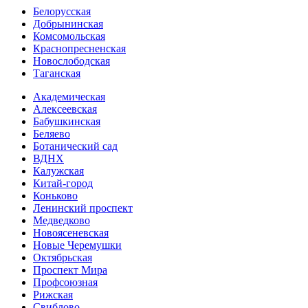
Белорусская
Добрынинская
Комсо­мольская
Краснопресненская
Новослободская
Таганская
Академическая
Алексеевская
Бабушкинская
Беляево
Ботанический сад
ВДНХ
Калужская
Китай-город
Коньково
Ленинский проспект
Медведково
Новоясе­невская
Новые Черемушки
Октябрьская
Проспект Мира
Профсоюзная
Рижская
Свиблово