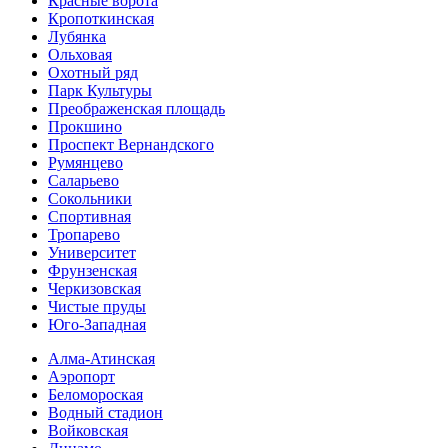
Красные ворота
Кропоткинс­кая
Лубянка
Ольховая
Охотный ряд
Парк Культуры
Преобра­женская площадь
Прокшино
Проспект Вернандского
Румянцево
Саларьево
Сокольники
Спортивная
Тропарево
Университет
Фрунзенская
Черкизовская
Чистые пруды
Юго-Западная
Алма-Атинская
Аэропорт
Беломороская
Водный стадион
Войковская