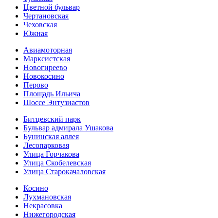
Цветной бульвар
Чертановская
Чеховская
Южная
Авиамоторная
Марксистская
Новогиреево
Новокосино
Перово
Площадь Ильича
Шоссе Энтузиастов
Битцевский парк
Бульвар адмирала Ушакова
Бунинская аллея
Лесопарковая
Улица Горчакова
Улица Скобелевская
Улица Старокача­ловская
Косино
Лухмановская
Некрасовка
Нижегородская