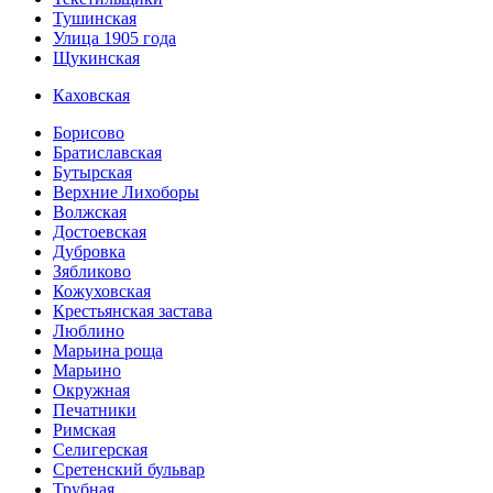
Тушинская
Улица 1905 года
Щукинская
Каховская
Борисово
Братиславская
Бутырская
Верхние Лихоборы
Волжская
Достоевская
Дубровка
Зябликово
Кожуховская
Крестьянская застава
Люблино
Марьина роща
Марьино
Окружная
Печатники
Римская
Селигерская
Сретенский бульвар
Трубная