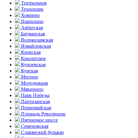
Театральная
Технопарк
Ховрино
Царицыно
Арбатская
Бауманская
Волоколамская
Измайловская
Киевская
Крылатское
Кунцевская
Курская
Митино
Молодежная
Мякинино
Парк Победы
Партизанская
Первомайская
Площадь Революции
Пятницкое шоссе
Семеновская
Славянский бульвар