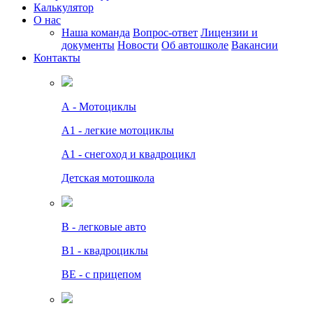
Калькулятор
О нас
Наша команда
Вопрос-ответ
Лицензии и
документы
Новости
Об автошколе
Вакансии
Контакты
А - Мотоциклы
A1 - легкие мотоциклы
A1 - снегоход и квадроцикл
Детская мотошкола
B - легковые авто
В1 - квадроциклы
BE - с прицепом