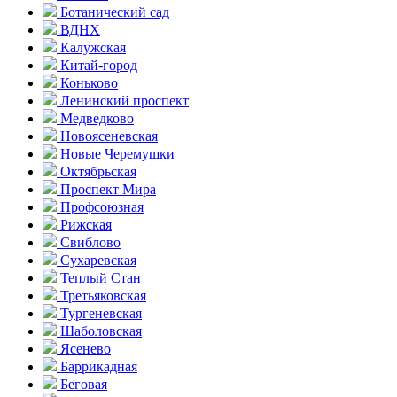
Ботанический сад
ВДНХ
Калужская
Китай-город
Коньково
Ленинский проспект
Медведково
Новоясе­невская
Новые Черемушки
Октябрьская
Проспект Мира
Профсоюзная
Рижская
Свиблово
Сухаревская
Теплый Стан
Третьяковская
Тургеневская
Шаболовская
Ясенево
Баррикадная
Беговая