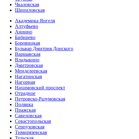
Чкаловская
Шипиловская
Академика Янгеля
Алтуфьево
Аннино
Бибирево
Боровицкая
Бульвар Дмитрия Донского
Варшавская
Владыкино
Дмитровская
Менделеевская
Нагатинская
Нагорная
Нахимовский проспект
Отрадное
Петровско-Разумовская
Полянка
Пражская
Савеловская
Севасто­польская
Серпуховская
Тимирязевская
Тульская