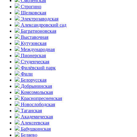
Смоленская
Строгино
Щелковская
Электро­заводская
Александ­ровский сад
Багратионовская
Выставочная
Кутузовская
Международная
Пионерская
Студенческая
Филёвский парк
Фили
Белорусская
Добрынинская
Комсо­мольская
Краснопресненская
Новослободская
Таганская
Академическая
Алексеевская
Бабушкинская
Беляево