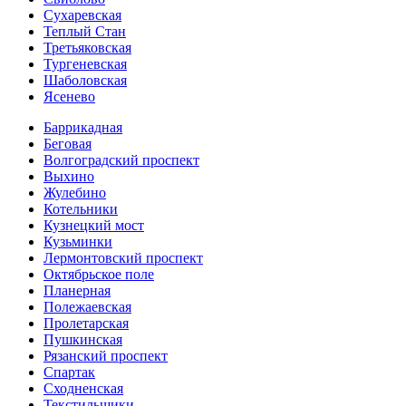
Сухаревская
Теплый Стан
Третьяковская
Тургеневская
Шаболовская
Ясенево
Баррикадная
Беговая
Волгоградский проспект
Выхино
Жулебино
Котельники
Кузнецкий мост
Кузьминки
Лермонтовский проспект
Октябрьское поле
Планерная
Полежаевская
Пролетарская
Пушкинская
Рязанский проспект
Спартак
Сходненская
Текстильщики