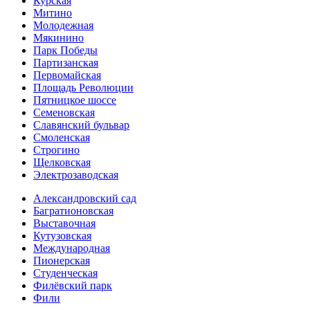
Курская
Митино
Молодежная
Мякинино
Парк Победы
Партизанская
Первомайская
Площадь Революции
Пятницкое шоссе
Семеновская
Славянский бульвар
Смоленская
Строгино
Щелковская
Электро­заводская
Александ­ровский сад
Багратионовская
Выставочная
Кутузовская
Международная
Пионерская
Студенческая
Филёвский парк
Фили