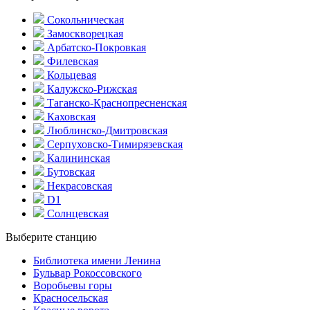
Сокольническая
Замоскворецкая
Арбатско-Покровкая
Филевская
Кольцевая
Калужско-Рижская
Таганско-Краснопресненская
Каховская
Люблинско-Дмитровская
Серпуховско-Тимирязевская
Калининская
Бутовская
Некрасовская
D1
Солнцевская
Выберите станцию
Библиотека имени Ленина
Бульвар Рокоссовского
Воробьевы горы
Красно­сельская