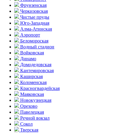
Фрунзенская
Черкизовская
Чистые пруды
Юго-Западная
Алма-Атинская
Аэропорт
Беломороская
Водный стадион
Войковская
Динамо
Домоде­довская
Кантеми­ровская
Каширская
Коломенская
Красногвар­дейская
Маяковская
Новокузнецкая
Орехово
Павелецкая
Речной вокзал
Сокол
Тверская