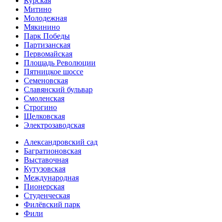
Курская
Митино
Молодежная
Мякинино
Парк Победы
Партизанская
Первомайская
Площадь Революции
Пятницкое шоссе
Семеновская
Славянский бульвар
Смоленская
Строгино
Щелковская
Электро­заводская
Александ­ровский сад
Багратионовская
Выставочная
Кутузовская
Международная
Пионерская
Студенческая
Филёвский парк
Фили