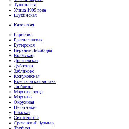
Тушинская
Улица 1905 года
Щукинская
Каховская
Борисово
Братиславская
Бутырская
Верхние Лихоборы
Волжская
Достоевская
Дубровка
Зябликово
Кожуховская
Крестьянская застава
Люблино
Марьина роща
Марьино
Окружная
Печатники
Римская
Селигерская
Сретенский бульвар
Трубная