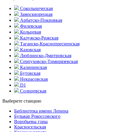
Сокольническая
Замоскворецкая
Арбатско-Покровкая
Филевская
Кольцевая
Калужско-Рижская
Таганско-Краснопресненская
Каховская
Люблинско-Дмитровская
Серпуховско-Тимирязевская
Калининская
Бутовская
Некрасовская
D1
Солнцевская
Выберите станцию
Библиотека имени Ленина
Бульвар Рокоссовского
Воробьевы горы
Красно­сельская