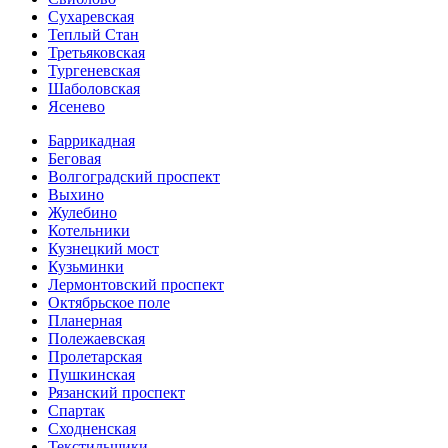
Сухаревская
Теплый Стан
Третьяковская
Тургеневская
Шаболовская
Ясенево
Баррикадная
Беговая
Волгоградский проспект
Выхино
Жулебино
Котельники
Кузнецкий мост
Кузьминки
Лермонтовский проспект
Октябрьское поле
Планерная
Полежаевская
Пролетарская
Пушкинская
Рязанский проспект
Спартак
Сходненская
Текстильщики