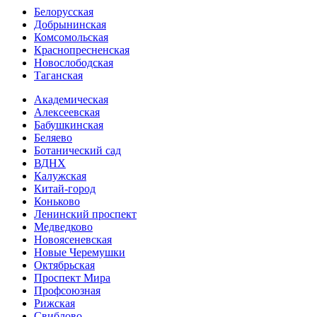
Белорусская
Добрынинская
Комсо­мольская
Краснопресненская
Новослободская
Таганская
Академическая
Алексеевская
Бабушкинская
Беляево
Ботанический сад
ВДНХ
Калужская
Китай-город
Коньково
Ленинский проспект
Медведково
Новоясе­невская
Новые Черемушки
Октябрьская
Проспект Мира
Профсоюзная
Рижская
Свиблово