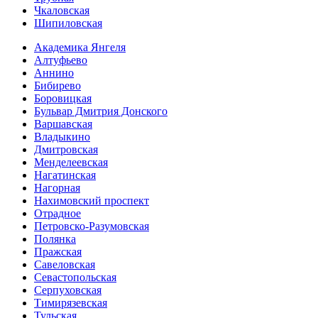
Чкаловская
Шипиловская
Академика Янгеля
Алтуфьево
Аннино
Бибирево
Боровицкая
Бульвар Дмитрия Донского
Варшавская
Владыкино
Дмитровская
Менделеевская
Нагатинская
Нагорная
Нахимовский проспект
Отрадное
Петровско-Разумовская
Полянка
Пражская
Савеловская
Севасто­польская
Серпуховская
Тимирязевская
Тульская