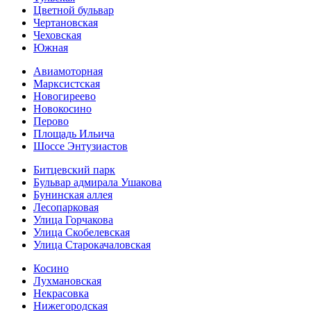
Цветной бульвар
Чертановская
Чеховская
Южная
Авиамоторная
Марксистская
Новогиреево
Новокосино
Перово
Площадь Ильича
Шоссе Энтузиастов
Битцевский парк
Бульвар адмирала Ушакова
Бунинская аллея
Лесопарковая
Улица Горчакова
Улица Скобелевская
Улица Старокача­ловская
Косино
Лухмановская
Некрасовка
Нижегородская