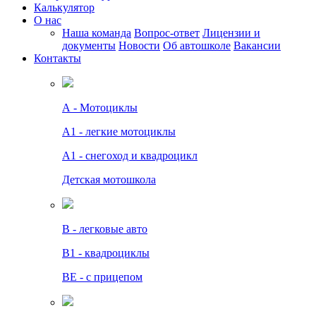
Калькулятор
О нас
Наша команда
Вопрос-ответ
Лицензии и
документы
Новости
Об автошколе
Вакансии
Контакты
А - Мотоциклы
A1 - легкие мотоциклы
A1 - снегоход и квадроцикл
Детская мотошкола
B - легковые авто
В1 - квадроциклы
BE - с прицепом