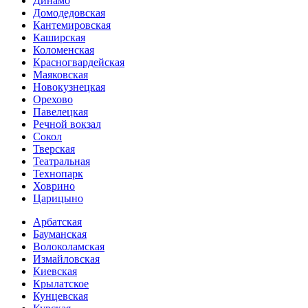
Динамо
Домоде­довская
Кантеми­ровская
Каширская
Коломенская
Красногвар­дейская
Маяковская
Новокузнецкая
Орехово
Павелецкая
Речной вокзал
Сокол
Тверская
Театральная
Технопарк
Ховрино
Царицыно
Арбатская
Бауманская
Волоколамская
Измайловская
Киевская
Крылатское
Кунцевская