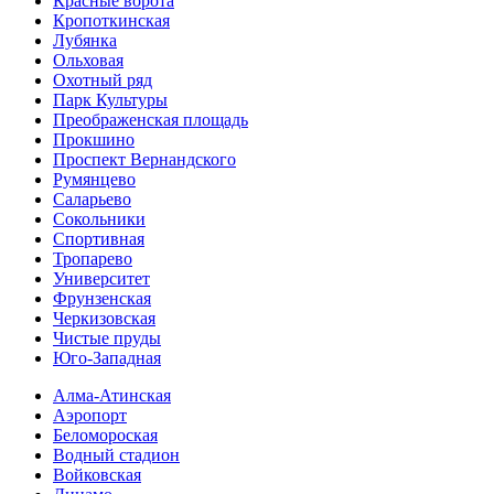
Красные ворота
Кропоткинс­кая
Лубянка
Ольховая
Охотный ряд
Парк Культуры
Преобра­женская площадь
Прокшино
Проспект Вернандского
Румянцево
Саларьево
Сокольники
Спортивная
Тропарево
Университет
Фрунзенская
Черкизовская
Чистые пруды
Юго-Западная
Алма-Атинская
Аэропорт
Беломороская
Водный стадион
Войковская