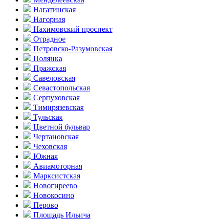
Нагатинская
Нагорная
Нахимовский проспект
Отрадное
Петровско-Разумовская
Полянка
Пражская
Савеловская
Севасто­польская
Серпуховская
Тимирязевская
Тульская
Цветной бульвар
Чертановская
Чеховская
Южная
Авиамоторная
Марксистская
Новогиреево
Новокосино
Перово
Площадь Ильича