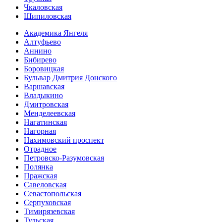
Чкаловская
Шипиловская
Академика Янгеля
Алтуфьево
Аннино
Бибирево
Боровицкая
Бульвар Дмитрия Донского
Варшавская
Владыкино
Дмитровская
Менделеевская
Нагатинская
Нагорная
Нахимовский проспект
Отрадное
Петровско-Разумовская
Полянка
Пражская
Савеловская
Севасто­польская
Серпуховская
Тимирязевская
Тульская