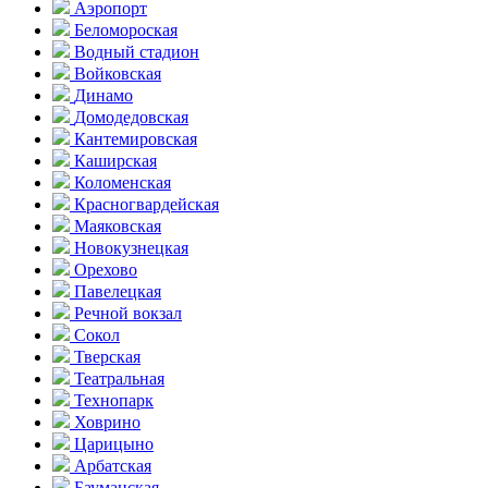
Аэропорт
Беломороская
Водный стадион
Войковская
Динамо
Домоде­довская
Кантеми­ровская
Каширская
Коломенская
Красногвар­дейская
Маяковская
Новокузнецкая
Орехово
Павелецкая
Речной вокзал
Сокол
Тверская
Театральная
Технопарк
Ховрино
Царицыно
Арбатская
Бауманская