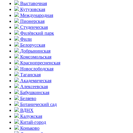
Выставочная
Кутузовская
Международная
Пионерская
Студенческая
Филёвский парк
Фили
Белорусская
Добрынинская
Комсо­мольская
Краснопресненская
Новослободская
Таганская
Академическая
Алексеевская
Бабушкинская
Беляево
Ботанический сад
ВДНХ
Калужская
Китай-город
Коньково