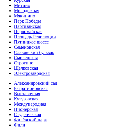
Курская
Митино
Молодежная
Мякинино
Парк Победы
Партизанская
Первомайская
Площадь Революции
Пятницкое шоссе
Семеновская
Славянский бульвар
Смоленская
Строгино
Щелковская
Электро­заводская
Александ­ровский сад
Багратионовская
Выставочная
Кутузовская
Международная
Пионерская
Студенческая
Филёвский парк
Фили