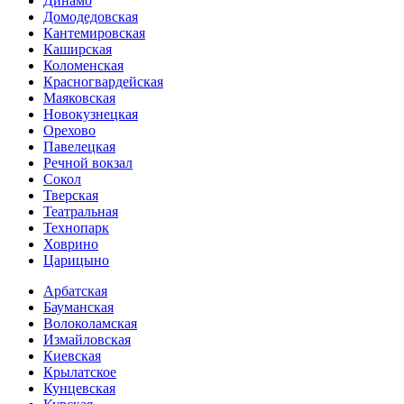
Динамо
Домоде­довская
Кантеми­ровская
Каширская
Коломенская
Красногвар­дейская
Маяковская
Новокузнецкая
Орехово
Павелецкая
Речной вокзал
Сокол
Тверская
Театральная
Технопарк
Ховрино
Царицыно
Арбатская
Бауманская
Волоколамская
Измайловская
Киевская
Крылатское
Кунцевская