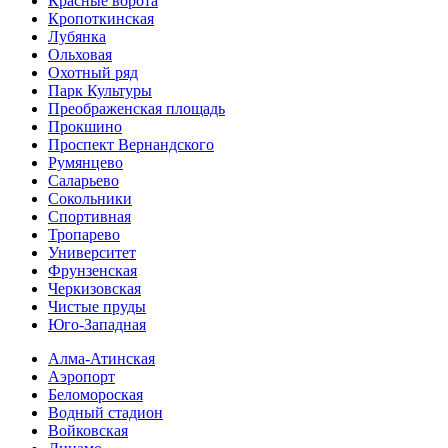
Красные ворота
Кропоткинс­кая
Лубянка
Ольховая
Охотный ряд
Парк Культуры
Преобра­женская площадь
Прокшино
Проспект Вернандского
Румянцево
Саларьево
Сокольники
Спортивная
Тропарево
Университет
Фрунзенская
Черкизовская
Чистые пруды
Юго-Западная
Алма-Атинская
Аэропорт
Беломороская
Водный стадион
Войковская