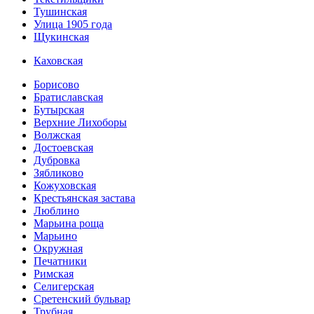
Тушинская
Улица 1905 года
Щукинская
Каховская
Борисово
Братиславская
Бутырская
Верхние Лихоборы
Волжская
Достоевская
Дубровка
Зябликово
Кожуховская
Крестьянская застава
Люблино
Марьина роща
Марьино
Окружная
Печатники
Римская
Селигерская
Сретенский бульвар
Трубная