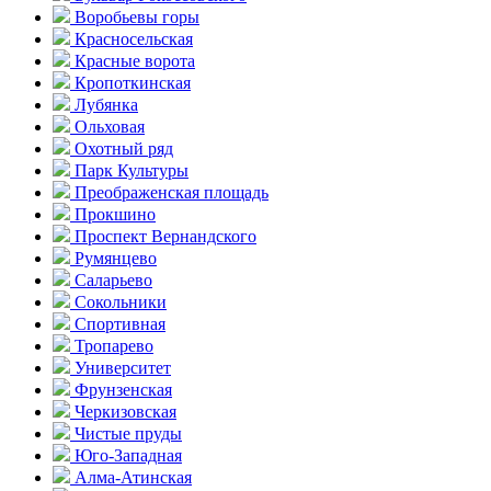
Воробьевы горы
Красно­сельская
Красные ворота
Кропоткинс­кая
Лубянка
Ольховая
Охотный ряд
Парк Культуры
Преобра­женская площадь
Прокшино
Проспект Вернандского
Румянцево
Саларьево
Сокольники
Спортивная
Тропарево
Университет
Фрунзенская
Черкизовская
Чистые пруды
Юго-Западная
Алма-Атинская