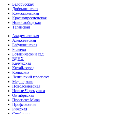
Белорусская
Добрынинская
Комсо­мольская
Краснопресненская
Новослободская
Таганская
Академическая
Алексеевская
Бабушкинская
Беляево
Ботанический сад
ВДНХ
Калужская
Китай-город
Коньково
Ленинский проспект
Медведково
Новоясе­невская
Новые Черемушки
Октябрьская
Проспект Мира
Профсоюзная
Рижская
Свиблово