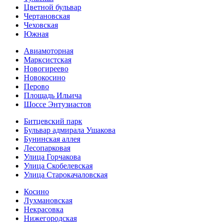
Цветной бульвар
Чертановская
Чеховская
Южная
Авиамоторная
Марксистская
Новогиреево
Новокосино
Перово
Площадь Ильича
Шоссе Энтузиастов
Битцевский парк
Бульвар адмирала Ушакова
Бунинская аллея
Лесопарковая
Улица Горчакова
Улица Скобелевская
Улица Старокача­ловская
Косино
Лухмановская
Некрасовка
Нижегородская