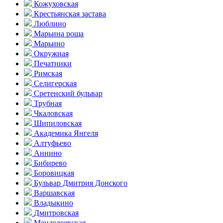
Кожуховская
Крестьянская застава
Люблино
Марьина роща
Марьино
Окружная
Печатники
Римская
Селигерская
Сретенский бульвар
Трубная
Чкаловская
Шипиловская
Академика Янгеля
Алтуфьево
Аннино
Бибирево
Боровицкая
Бульвар Дмитрия Донского
Варшавская
Владыкино
Дмитровская
Менделеевская