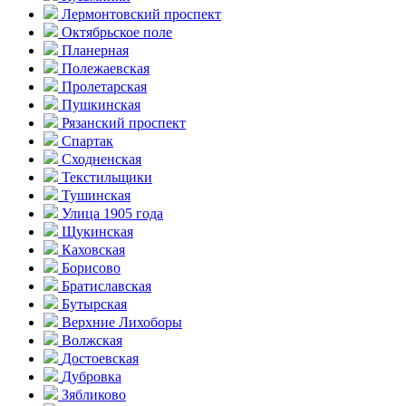
Лермонтовский проспект
Октябрьское поле
Планерная
Полежаевская
Пролетарская
Пушкинская
Рязанский проспект
Спартак
Сходненская
Текстильщики
Тушинская
Улица 1905 года
Щукинская
Каховская
Борисово
Братиславская
Бутырская
Верхние Лихоборы
Волжская
Достоевская
Дубровка
Зябликово