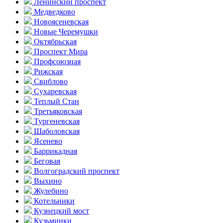
Ленинский проспект
Медведково
Новоясе­невская
Новые Черемушки
Октябрьская
Проспект Мира
Профсоюзная
Рижская
Свиблово
Сухаревская
Теплый Стан
Третьяковская
Тургеневская
Шаболовская
Ясенево
Баррикадная
Беговая
Волгоградский проспект
Выхино
Жулебино
Котельники
Кузнецкий мост
Кузьминки