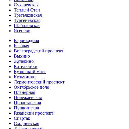
Сухаревская
Теплый Стан
Третьяковская
Тургеневская
Шаболовская
Ясенево
Баррикадная
Беговая
Волгоградский проспект
Выхино
Жулебино
Котельники
Кузнецкий мост
Кузьминки
Лермонтовский проспект
Октябрьское поле
Планерная
Полежаевская
Пролетарская
Пушкинская
Рязанский проспект
Спартак
Сходненская
Текстильщики