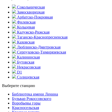
Сокольническая
Замоскворецкая
Арбатско-Покровкая
Филевская
Кольцевая
Калужско-Рижская
Таганско-Краснопресненская
Каховская
Люблинско-Дмитровская
Серпуховско-Тимирязевская
Калининская
Бутовская
Некрасовская
D1
Солнцевская
Выберите станцию
Библиотека имени Ленина
Бульвар Рокоссовского
Воробьевы горы
Красно­сельская