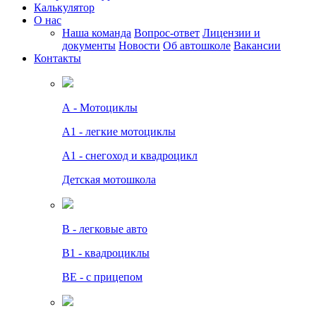
Калькулятор
О нас
Наша команда
Вопрос-ответ
Лицензии и
документы
Новости
Об автошколе
Вакансии
Контакты
А - Мотоциклы
A1 - легкие мотоциклы
A1 - снегоход и квадроцикл
Детская мотошкола
B - легковые авто
В1 - квадроциклы
BE - с прицепом