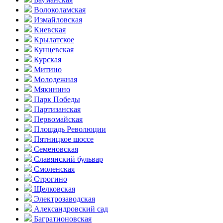
Волоколамская
Измайловская
Киевская
Крылатское
Кунцевская
Курская
Митино
Молодежная
Мякинино
Парк Победы
Партизанская
Первомайская
Площадь Революции
Пятницкое шоссе
Семеновская
Славянский бульвар
Смоленская
Строгино
Щелковская
Электро­заводская
Александ­ровский сад
Багратионовская