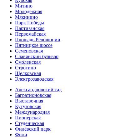
Курская
Митино
Молодежная
Мякинино
Парк Победы
Партизанская
Первомайская
Площадь Революции
Пятницкое шоссе
Семеновская
Славянский бульвар
Смоленская
Строгино
Щелковская
Электро­заводская
Александ­ровский сад
Багратионовская
Выставочная
Кутузовская
Международная
Пионерская
Студенческая
Филёвский парк
Фили