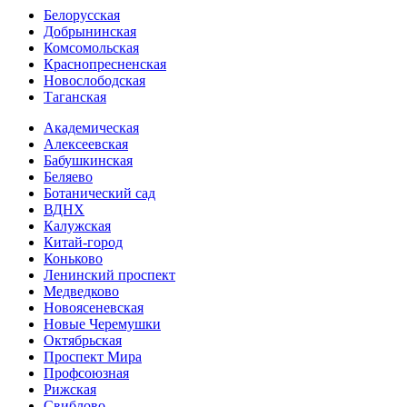
Белорусская
Добрынинская
Комсо­мольская
Краснопресненская
Новослободская
Таганская
Академическая
Алексеевская
Бабушкинская
Беляево
Ботанический сад
ВДНХ
Калужская
Китай-город
Коньково
Ленинский проспект
Медведково
Новоясе­невская
Новые Черемушки
Октябрьская
Проспект Мира
Профсоюзная
Рижская
Свиблово