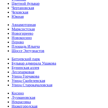
Цветной бульвар
Чертановская
Чеховская
Южная
Авиамоторная
Марксистская
Новогиреево
Новокосино
Перово
Площадь Ильича
Шоссе Энтузиастов
Битцевский парк
Бульвар адмирала Ушакова
Бунинская аллея
Лесопарковая
Улица Горчакова
Улица Скобелевская
Улица Старокача­ловская
Косино
Лухмановская
Некрасовка
Нижегородская