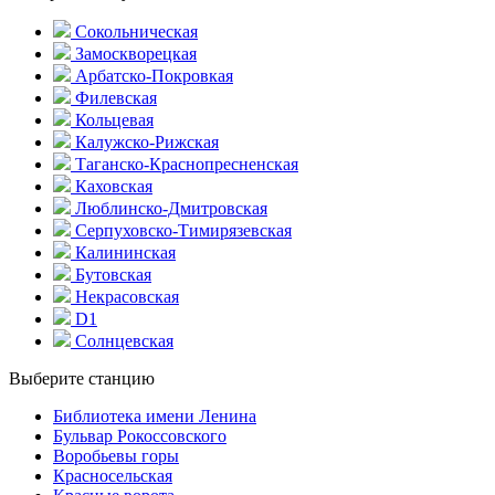
Сокольническая
Замоскворецкая
Арбатско-Покровкая
Филевская
Кольцевая
Калужско-Рижская
Таганско-Краснопресненская
Каховская
Люблинско-Дмитровская
Серпуховско-Тимирязевская
Калининская
Бутовская
Некрасовская
D1
Солнцевская
Выберите станцию
Библиотека имени Ленина
Бульвар Рокоссовского
Воробьевы горы
Красно­сельская