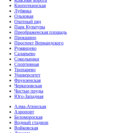
Красные ворота
Кропоткинс­кая
Лубянка
Ольховая
Охотный ряд
Парк Культуры
Преобра­женская площадь
Прокшино
Проспект Вернандского
Румянцево
Саларьево
Сокольники
Спортивная
Тропарево
Университет
Фрунзенская
Черкизовская
Чистые пруды
Юго-Западная
Алма-Атинская
Аэропорт
Беломороская
Водный стадион
Войковская