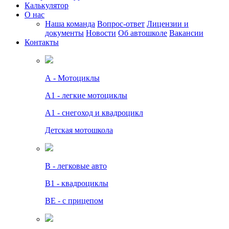
Калькулятор
О нас
Наша команда
Вопрос-ответ
Лицензии и
документы
Новости
Об автошколе
Вакансии
Контакты
А - Мотоциклы
A1 - легкие мотоциклы
A1 - снегоход и квадроцикл
Детская мотошкола
B - легковые авто
В1 - квадроциклы
BE - с прицепом