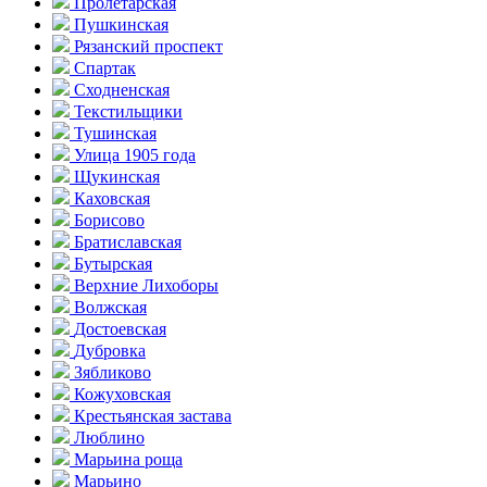
Пролетарская
Пушкинская
Рязанский проспект
Спартак
Сходненская
Текстильщики
Тушинская
Улица 1905 года
Щукинская
Каховская
Борисово
Братиславская
Бутырская
Верхние Лихоборы
Волжская
Достоевская
Дубровка
Зябликово
Кожуховская
Крестьянская застава
Люблино
Марьина роща
Марьино