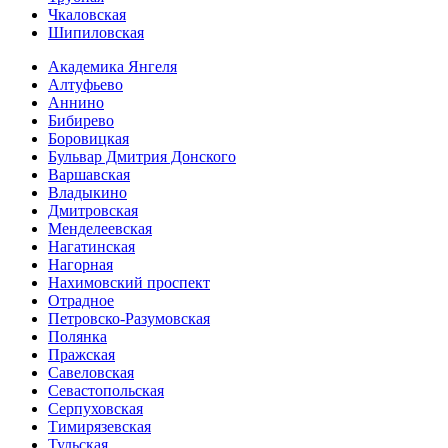
Чкаловская
Шипиловская
Академика Янгеля
Алтуфьево
Аннино
Бибирево
Боровицкая
Бульвар Дмитрия Донского
Варшавская
Владыкино
Дмитровская
Менделеевская
Нагатинская
Нагорная
Нахимовский проспект
Отрадное
Петровско-Разумовская
Полянка
Пражская
Савеловская
Севасто­польская
Серпуховская
Тимирязевская
Тульская