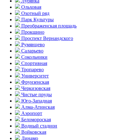
Лубянка
Ольховая
Охотный ряд
Парк Культуры
Преобра­женская площадь
Прокшино
Проспект Вернандского
Румянцево
Саларьево
Сокольники
Спортивная
Тропарево
Университет
Фрунзенская
Черкизовская
Чистые пруды
Юго-Западная
Алма-Атинская
Аэропорт
Беломороская
Водный стадион
Войковская
Динамо