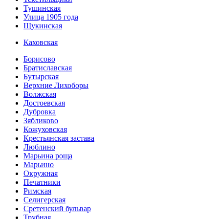
Тушинская
Улица 1905 года
Щукинская
Каховская
Борисово
Братиславская
Бутырская
Верхние Лихоборы
Волжская
Достоевская
Дубровка
Зябликово
Кожуховская
Крестьянская застава
Люблино
Марьина роща
Марьино
Окружная
Печатники
Римская
Селигерская
Сретенский бульвар
Трубная