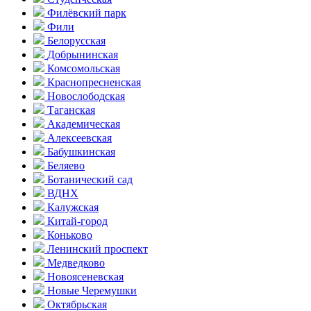
Филёвский парк
Фили
Белорусская
Добрынинская
Комсо­мольская
Краснопресненская
Новослободская
Таганская
Академическая
Алексеевская
Бабушкинская
Беляево
Ботанический сад
ВДНХ
Калужская
Китай-город
Коньково
Ленинский проспект
Медведково
Новоясе­невская
Новые Черемушки
Октябрьская