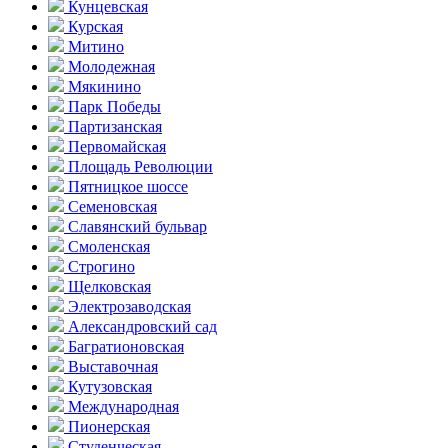
Кунцевская
Курская
Митино
Молодежная
Мякинино
Парк Победы
Партизанская
Первомайская
Площадь Революции
Пятницкое шоссе
Семеновская
Славянский бульвар
Смоленская
Строгино
Щелковская
Электро­заводская
Александ­ровский сад
Багратионовская
Выставочная
Кутузовская
Международная
Пионерская
Студенческая