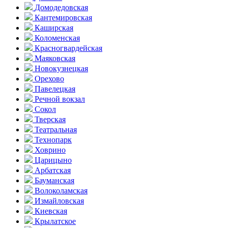
Домоде­довская
Кантеми­ровская
Каширская
Коломенская
Красногвар­дейская
Маяковская
Новокузнецкая
Орехово
Павелецкая
Речной вокзал
Сокол
Тверская
Театральная
Технопарк
Ховрино
Царицыно
Арбатская
Бауманская
Волоколамская
Измайловская
Киевская
Крылатское