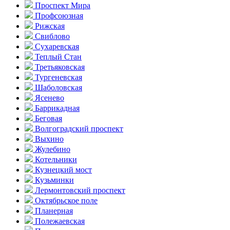
Проспект Мира
Профсоюзная
Рижская
Свиблово
Сухаревская
Теплый Стан
Третьяковская
Тургеневская
Шаболовская
Ясенево
Баррикадная
Беговая
Волгоградский проспект
Выхино
Жулебино
Котельники
Кузнецкий мост
Кузьминки
Лермонтовский проспект
Октябрьское поле
Планерная
Полежаевская