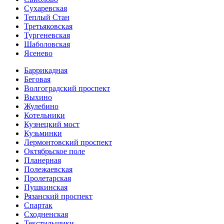
Сухаревская
Теплый Стан
Третьяковская
Тургеневская
Шаболовская
Ясенево
Баррикадная
Беговая
Волгоградский проспект
Выхино
Жулебино
Котельники
Кузнецкий мост
Кузьминки
Лермонтовский проспект
Октябрьское поле
Планерная
Полежаевская
Пролетарская
Пушкинская
Рязанский проспект
Спартак
Сходненская
Текстильщики