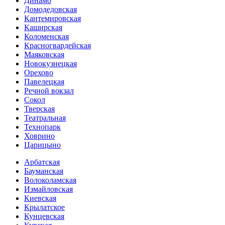
Динамо
Домоде­довская
Кантеми­ровская
Каширская
Коломенская
Красногвар­дейская
Маяковская
Новокузнецкая
Орехово
Павелецкая
Речной вокзал
Сокол
Тверская
Театральная
Технопарк
Ховрино
Царицыно
Арбатская
Бауманская
Волоколамская
Измайловская
Киевская
Крылатское
Кунцевская