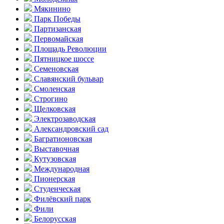
Мякинино
Парк Победы
Партизанская
Первомайская
Площадь Революции
Пятницкое шоссе
Семеновская
Славянский бульвар
Смоленская
Строгино
Щелковская
Электро­заводская
Александ­ровский сад
Багратионовская
Выставочная
Кутузовская
Международная
Пионерская
Студенческая
Филёвский парк
Фили
Белорусская