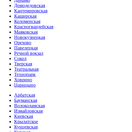
Динамо
Домоде­довская
Кантеми­ровская
Каширская
Коломенская
Красногвар­дейская
Маяковская
Новокузнецкая
Орехово
Павелецкая
Речной вокзал
Сокол
Тверская
Театральная
Технопарк
Ховрино
Царицыно
Арбатская
Бауманская
Волоколамская
Измайловская
Киевская
Крылатское
Кунцевская