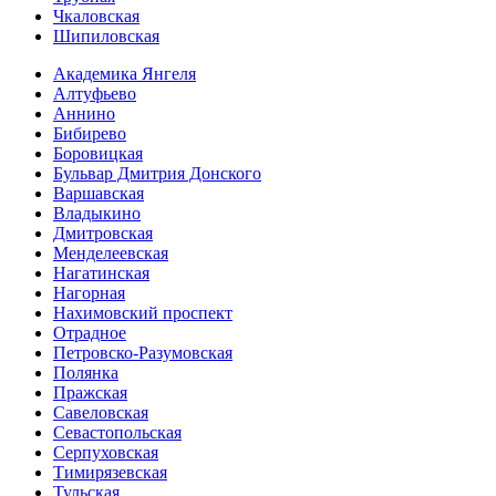
Чкаловская
Шипиловская
Академика Янгеля
Алтуфьево
Аннино
Бибирево
Боровицкая
Бульвар Дмитрия Донского
Варшавская
Владыкино
Дмитровская
Менделеевская
Нагатинская
Нагорная
Нахимовский проспект
Отрадное
Петровско-Разумовская
Полянка
Пражская
Савеловская
Севасто­польская
Серпуховская
Тимирязевская
Тульская