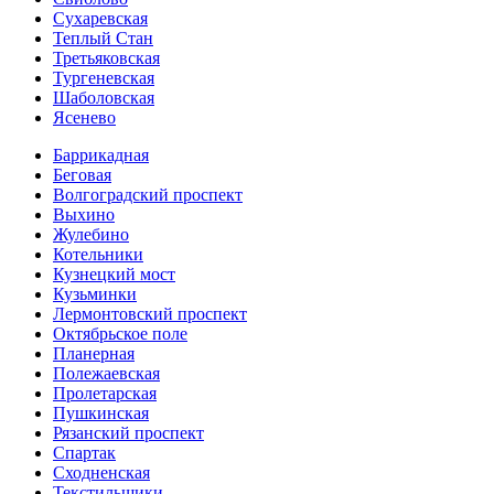
Сухаревская
Теплый Стан
Третьяковская
Тургеневская
Шаболовская
Ясенево
Баррикадная
Беговая
Волгоградский проспект
Выхино
Жулебино
Котельники
Кузнецкий мост
Кузьминки
Лермонтовский проспект
Октябрьское поле
Планерная
Полежаевская
Пролетарская
Пушкинская
Рязанский проспект
Спартак
Сходненская
Текстильщики