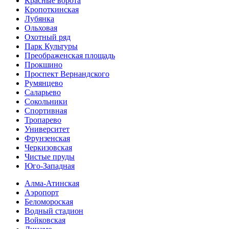
Красные ворота
Кропоткинс­кая
Лубянка
Ольховая
Охотный ряд
Парк Культуры
Преобра­женская площадь
Прокшино
Проспект Вернандского
Румянцево
Саларьево
Сокольники
Спортивная
Тропарево
Университет
Фрунзенская
Черкизовская
Чистые пруды
Юго-Западная
Алма-Атинская
Аэропорт
Беломороская
Водный стадион
Войковская