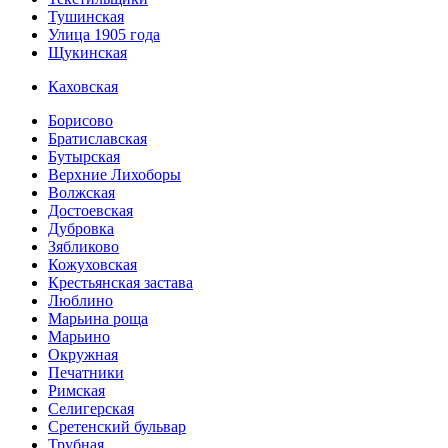
Тушинская
Улица 1905 года
Щукинская
Каховская
Борисово
Братиславская
Бутырская
Верхние Лихоборы
Волжская
Достоевская
Дубровка
Зябликово
Кожуховская
Крестьянская застава
Люблино
Марьина роща
Марьино
Окружная
Печатники
Римская
Селигерская
Сретенский бульвар
Трубная