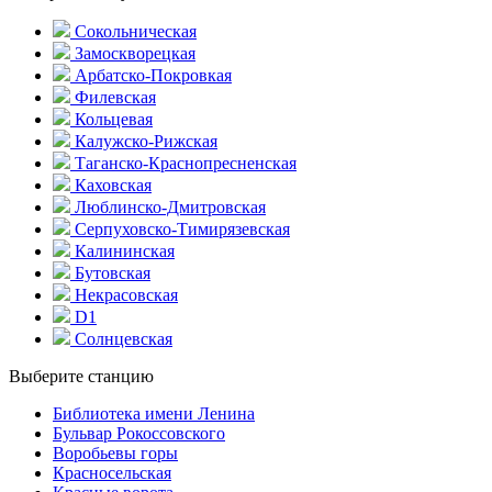
Сокольническая
Замоскворецкая
Арбатско-Покровкая
Филевская
Кольцевая
Калужско-Рижская
Таганско-Краснопресненская
Каховская
Люблинско-Дмитровская
Серпуховско-Тимирязевская
Калининская
Бутовская
Некрасовская
D1
Солнцевская
Выберите станцию
Библиотека имени Ленина
Бульвар Рокоссовского
Воробьевы горы
Красно­сельская