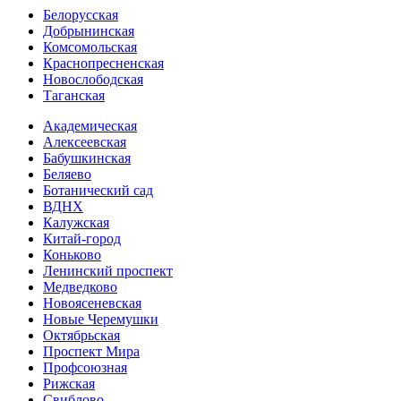
Белорусская
Добрынинская
Комсо­мольская
Краснопресненская
Новослободская
Таганская
Академическая
Алексеевская
Бабушкинская
Беляево
Ботанический сад
ВДНХ
Калужская
Китай-город
Коньково
Ленинский проспект
Медведково
Новоясе­невская
Новые Черемушки
Октябрьская
Проспект Мира
Профсоюзная
Рижская
Свиблово