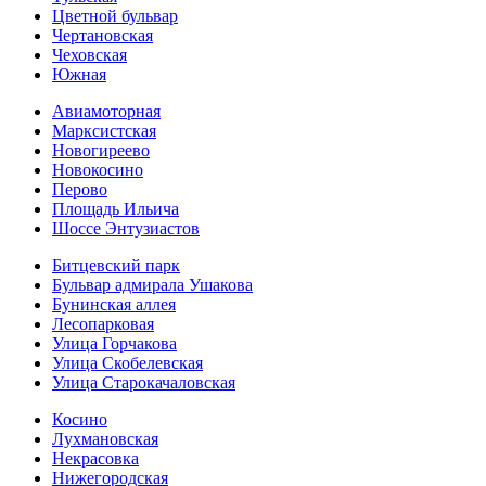
Цветной бульвар
Чертановская
Чеховская
Южная
Авиамоторная
Марксистская
Новогиреево
Новокосино
Перово
Площадь Ильича
Шоссе Энтузиастов
Битцевский парк
Бульвар адмирала Ушакова
Бунинская аллея
Лесопарковая
Улица Горчакова
Улица Скобелевская
Улица Старокача­ловская
Косино
Лухмановская
Некрасовка
Нижегородская