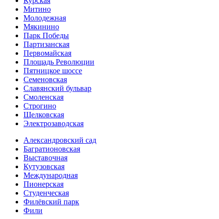
Курская
Митино
Молодежная
Мякинино
Парк Победы
Партизанская
Первомайская
Площадь Революции
Пятницкое шоссе
Семеновская
Славянский бульвар
Смоленская
Строгино
Щелковская
Электро­заводская
Александ­ровский сад
Багратионовская
Выставочная
Кутузовская
Международная
Пионерская
Студенческая
Филёвский парк
Фили