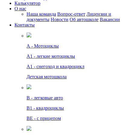
Калькулятор
О нас
Наша команда
Вопрос-ответ
Лицензии и
документы
Новости
Об автошколе
Вакансии
Контакты
А - Мотоциклы
A1 - легкие мотоциклы
A1 - снегоход и квадроцикл
Детская мотошкола
B - легковые авто
В1 - квадроциклы
BE - с прицепом