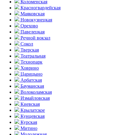
Коломенская
Красногвар­дейская
Маяковская
Новокузнецкая
Орехово
Павелецкая
Речной вокзал
Сокол
Тверская
Театральная
Технопарк
Ховрино
Царицыно
Арбатская
Бауманская
Волоколамская
Измайловская
Киевская
Крылатское
Кунцевская
Курская
Митино
Молодежная