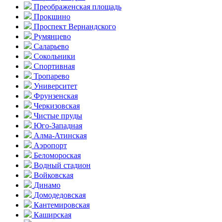
Преобра­женская площадь
Прокшино
Проспект Вернандского
Румянцево
Саларьево
Сокольники
Спортивная
Тропарево
Университет
Фрунзенская
Черкизовская
Чистые пруды
Юго-Западная
Алма-Атинская
Аэропорт
Беломороская
Водный стадион
Войковская
Динамо
Домоде­довская
Кантеми­ровская
Каширская