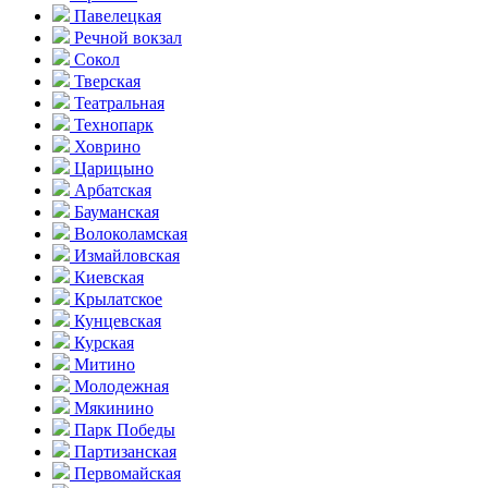
Павелецкая
Речной вокзал
Сокол
Тверская
Театральная
Технопарк
Ховрино
Царицыно
Арбатская
Бауманская
Волоколамская
Измайловская
Киевская
Крылатское
Кунцевская
Курская
Митино
Молодежная
Мякинино
Парк Победы
Партизанская
Первомайская