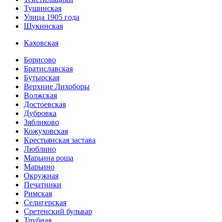
Тушинская
Улица 1905 года
Щукинская
Каховская
Борисово
Братиславская
Бутырская
Верхние Лихоборы
Волжская
Достоевская
Дубровка
Зябликово
Кожуховская
Крестьянская застава
Люблино
Марьина роща
Марьино
Окружная
Печатники
Римская
Селигерская
Сретенский бульвар
Трубная