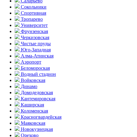
Саларьево
Сокольники
Спортивная
Тропарево
Университет
Фрунзенская
Черкизовская
Чистые пруды
Юго-Западная
Алма-Атинская
Аэропорт
Беломороская
Водный стадион
Войковская
Динамо
Домоде­довская
Кантеми­ровская
Каширская
Коломенская
Красногвар­дейская
Маяковская
Новокузнецкая
Орехово