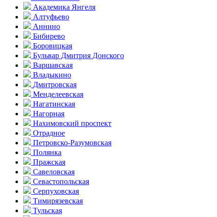
Академика Янгеля
Алтуфьево
Аннино
Бибирево
Боровицкая
Бульвар Дмитрия Донского
Варшавская
Владыкино
Дмитровская
Менделеевская
Нагатинская
Нагорная
Нахимовский проспект
Отрадное
Петровско-Разумовская
Полянка
Пражская
Савеловская
Севасто­польская
Серпуховская
Тимирязевская
Тульская