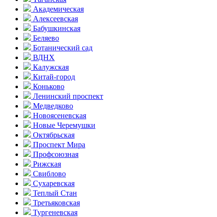
Академическая
Алексеевская
Бабушкинская
Беляево
Ботанический сад
ВДНХ
Калужская
Китай-город
Коньково
Ленинский проспект
Медведково
Новоясе­невская
Новые Черемушки
Октябрьская
Проспект Мира
Профсоюзная
Рижская
Свиблово
Сухаревская
Теплый Стан
Третьяковская
Тургеневская