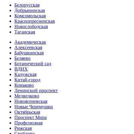
Белорусская
Добрынинская
Комсо­мольская
Краснопресненская
Новослободская
Таганская
Академическая
Алексеевская
Бабушкинская
Беляево
Ботанический сад
ВДНХ
Калужская
Китай-город
Коньково
Ленинский проспект
Медведково
Новоясе­невская
Новые Черемушки
Октябрьская
Проспект Мира
Профсоюзная
Рижская
Свиблово