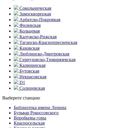
Сокольническая
Замоскворецкая
Арбатско-Покровкая
Филевская
Кольцевая
Калужско-Рижская
Таганско-Краснопресненская
Каховская
Люблинско-Дмитровская
Серпуховско-Тимирязевская
Калининская
Бутовская
Некрасовская
D1
Солнцевская
Выберите станцию
Библиотека имени Ленина
Бульвар Рокоссовского
Воробьевы горы
Красно­сельская