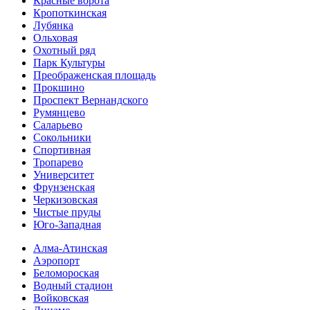
Красные ворота
Кропоткинс­кая
Лубянка
Ольховая
Охотный ряд
Парк Культуры
Преобра­женская площадь
Прокшино
Проспект Вернандского
Румянцево
Саларьево
Сокольники
Спортивная
Тропарево
Университет
Фрунзенская
Черкизовская
Чистые пруды
Юго-Западная
Алма-Атинская
Аэропорт
Беломороская
Водный стадион
Войковская