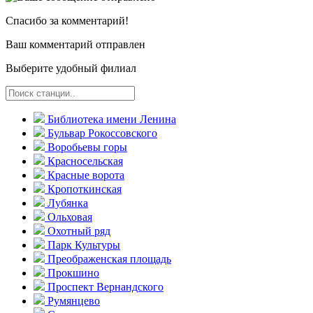
Спасибо за комментарий!
Ваш комментарий отправлен
Выберите удобный филиал
Библиотека имени Ленина
Бульвар Рокоссовского
Воробьевы горы
Красно­сельская
Красные ворота
Кропоткинс­кая
Лубянка
Ольховая
Охотный ряд
Парк Культуры
Преобра­женская площадь
Прокшино
Проспект Вернандского
Румянцево