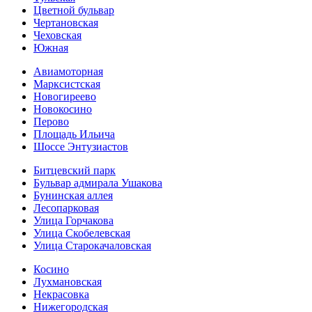
Цветной бульвар
Чертановская
Чеховская
Южная
Авиамоторная
Марксистская
Новогиреево
Новокосино
Перово
Площадь Ильича
Шоссе Энтузиастов
Битцевский парк
Бульвар адмирала Ушакова
Бунинская аллея
Лесопарковая
Улица Горчакова
Улица Скобелевская
Улица Старокача­ловская
Косино
Лухмановская
Некрасовка
Нижегородская