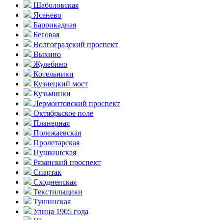
Шаболовская
Ясенево
Баррикадная
Беговая
Волгоградский проспект
Выхино
Жулебино
Котельники
Кузнецкий мост
Кузьминки
Лермонтовский проспект
Октябрьское поле
Планерная
Полежаевская
Пролетарская
Пушкинская
Рязанский проспект
Спартак
Сходненская
Текстильщики
Тушинская
Улица 1905 года