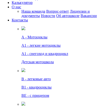
Калькулятор
О нас
Наша команда
Вопрос-ответ
Лицензии и
документы
Новости
Об автошколе
Вакансии
Контакты
А - Мотоциклы
A1 - легкие мотоциклы
A1 - снегоход и квадроцикл
Детская мотошкола
B - легковые авто
В1 - квадроциклы
BE - с прицепом