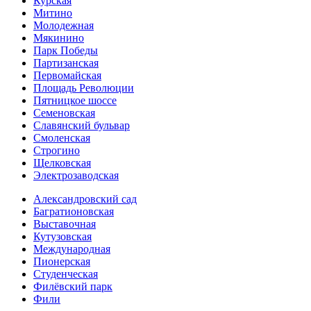
Курская
Митино
Молодежная
Мякинино
Парк Победы
Партизанская
Первомайская
Площадь Революции
Пятницкое шоссе
Семеновская
Славянский бульвар
Смоленская
Строгино
Щелковская
Электро­заводская
Александ­ровский сад
Багратионовская
Выставочная
Кутузовская
Международная
Пионерская
Студенческая
Филёвский парк
Фили