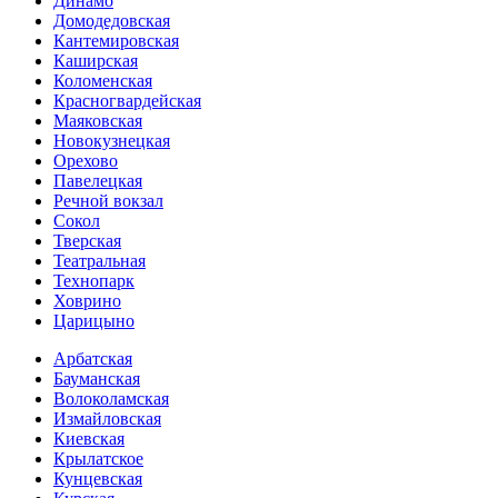
Динамо
Домоде­довская
Кантеми­ровская
Каширская
Коломенская
Красногвар­дейская
Маяковская
Новокузнецкая
Орехово
Павелецкая
Речной вокзал
Сокол
Тверская
Театральная
Технопарк
Ховрино
Царицыно
Арбатская
Бауманская
Волоколамская
Измайловская
Киевская
Крылатское
Кунцевская