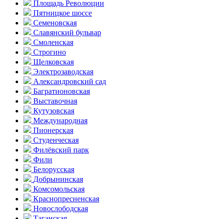
Площадь Революции
Пятницкое шоссе
Семеновская
Славянский бульвар
Смоленская
Строгино
Щелковская
Электро­заводская
Александ­ровский сад
Багратионовская
Выставочная
Кутузовская
Международная
Пионерская
Студенческая
Филёвский парк
Фили
Белорусская
Добрынинская
Комсо­мольская
Краснопресненская
Новослободская
Таганская