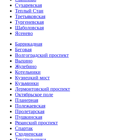
Сухаревская
Теплый Стан
Третьяковская
Тургеневская
Шаболовская
Ясенево
Баррикадная
Беговая
Волгоградский проспект
Выхино
Жулебино
Котельники
Кузнецкий мост
Кузьминки
Лермонтовский проспект
Октябрьское поле
Планерная
Полежаевская
Пролетарская
Пушкинская
Рязанский проспект
Спартак
Сходненская
Текстильщики