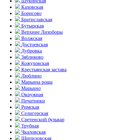
Щукинская
Каховская
Борисово
Братиславская
Бутырская
Верхние Лихоборы
Волжская
Достоевская
Дубровка
Зябликово
Кожуховская
Крестьянская застава
Люблино
Марьина роща
Марьино
Окружная
Печатники
Римская
Селигерская
Сретенский бульвар
Трубная
Чкаловская
Шипиловская