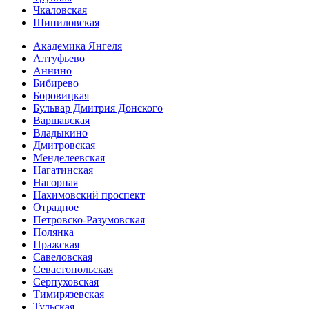
Чкаловская
Шипиловская
Академика Янгеля
Алтуфьево
Аннино
Бибирево
Боровицкая
Бульвар Дмитрия Донского
Варшавская
Владыкино
Дмитровская
Менделеевская
Нагатинская
Нагорная
Нахимовский проспект
Отрадное
Петровско-Разумовская
Полянка
Пражская
Савеловская
Севасто­польская
Серпуховская
Тимирязевская
Тульская