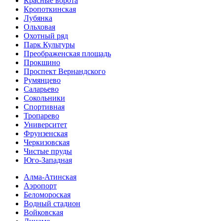
Красные ворота
Кропоткинс­кая
Лубянка
Ольховая
Охотный ряд
Парк Культуры
Преобра­женская площадь
Прокшино
Проспект Вернандского
Румянцево
Саларьево
Сокольники
Спортивная
Тропарево
Университет
Фрунзенская
Черкизовская
Чистые пруды
Юго-Западная
Алма-Атинская
Аэропорт
Беломороская
Водный стадион
Войковская