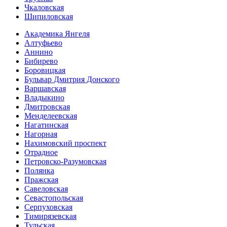
Чкаловская
Шипиловская
Академика Янгеля
Алтуфьево
Аннино
Бибирево
Боровицкая
Бульвар Дмитрия Донского
Варшавская
Владыкино
Дмитровская
Менделеевская
Нагатинская
Нагорная
Нахимовский проспект
Отрадное
Петровско-Разумовская
Полянка
Пражская
Савеловская
Севасто­польская
Серпуховская
Тимирязевская
Тульская