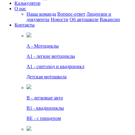
Калькулятор
О нас
Наша команда
Вопрос-ответ
Лицензии и
документы
Новости
Об автошколе
Вакансии
Контакты
А - Мотоциклы
A1 - легкие мотоциклы
A1 - снегоход и квадроцикл
Детская мотошкола
B - легковые авто
В1 - квадроциклы
BE - с прицепом