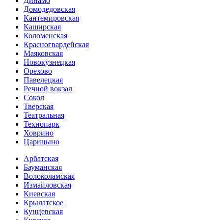
Динамо
Домоде­довская
Кантеми­ровская
Каширская
Коломенская
Красногвар­дейская
Маяковская
Новокузнецкая
Орехово
Павелецкая
Речной вокзал
Сокол
Тверская
Театральная
Технопарк
Ховрино
Царицыно
Арбатская
Бауманская
Волоколамская
Измайловская
Киевская
Крылатское
Кунцевская