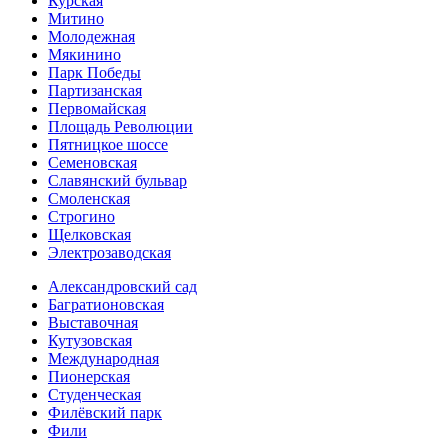
Курская
Митино
Молодежная
Мякинино
Парк Победы
Партизанская
Первомайская
Площадь Революции
Пятницкое шоссе
Семеновская
Славянский бульвар
Смоленская
Строгино
Щелковская
Электро­заводская
Александ­ровский сад
Багратионовская
Выставочная
Кутузовская
Международная
Пионерская
Студенческая
Филёвский парк
Фили