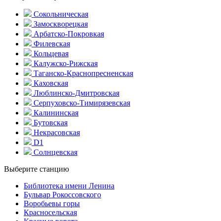
Сокольническая
Замоскворецкая
Арбатско-Покровкая
Филевская
Кольцевая
Калужско-Рижская
Таганско-Краснопресненская
Каховская
Люблинско-Дмитровская
Серпуховско-Тимирязевская
Калининская
Бутовская
Некрасовская
D1
Солнцевская
Выберите станцию
Библиотека имени Ленина
Бульвар Рокоссовского
Воробьевы горы
Красно­сельская