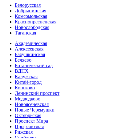
Белорусская
Добрынинская
Комсо­мольская
Краснопресненская
Новослободская
Таганская
Академическая
Алексеевская
Бабушкинская
Беляево
Ботанический сад
ВДНХ
Калужская
Китай-город
Коньково
Ленинский проспект
Медведково
Новоясе­невская
Новые Черемушки
Октябрьская
Проспект Мира
Профсоюзная
Рижская
Свиблово