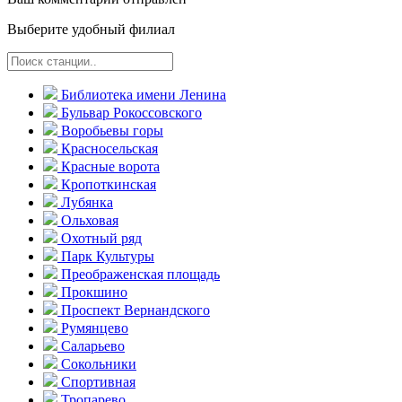
Выберите удобный филиал
Библиотека имени Ленина
Бульвар Рокоссовского
Воробьевы горы
Красно­сельская
Красные ворота
Кропоткинс­кая
Лубянка
Ольховая
Охотный ряд
Парк Культуры
Преобра­женская площадь
Прокшино
Проспект Вернандского
Румянцево
Саларьево
Сокольники
Спортивная
Тропарево