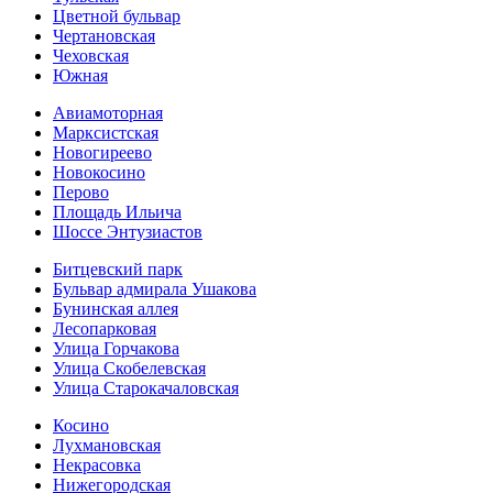
Цветной бульвар
Чертановская
Чеховская
Южная
Авиамоторная
Марксистская
Новогиреево
Новокосино
Перово
Площадь Ильича
Шоссе Энтузиастов
Битцевский парк
Бульвар адмирала Ушакова
Бунинская аллея
Лесопарковая
Улица Горчакова
Улица Скобелевская
Улица Старокача­ловская
Косино
Лухмановская
Некрасовка
Нижегородская