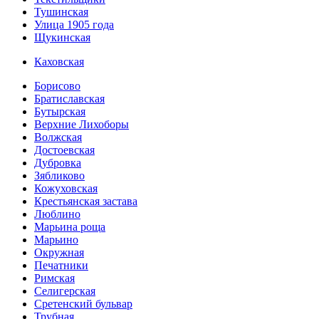
Тушинская
Улица 1905 года
Щукинская
Каховская
Борисово
Братиславская
Бутырская
Верхние Лихоборы
Волжская
Достоевская
Дубровка
Зябликово
Кожуховская
Крестьянская застава
Люблино
Марьина роща
Марьино
Окружная
Печатники
Римская
Селигерская
Сретенский бульвар
Трубная