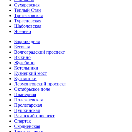
Сухаревская
Теплый Стан
Третьяковская
Тургеневская
Шаболовская
Ясенево
Баррикадная
Беговая
Волгоградский проспект
Выхино
Жулебино
Котельники
Кузнецкий мост
Кузьминки
Лермонтовский проспект
Октябрьское поле
Планерная
Полежаевская
Пролетарская
Пушкинская
Рязанский проспект
Спартак
Сходненская
Текстильщики