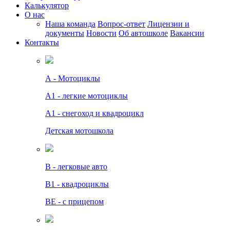
Калькулятор
О нас
Наша команда
Вопрос-ответ
Лицензии и
документы
Новости
Об автошколе
Вакансии
Контакты
А - Мотоциклы
A1 - легкие мотоциклы
A1 - снегоход и квадроцикл
Детская мотошкола
B - легковые авто
В1 - квадроциклы
BE - с прицепом