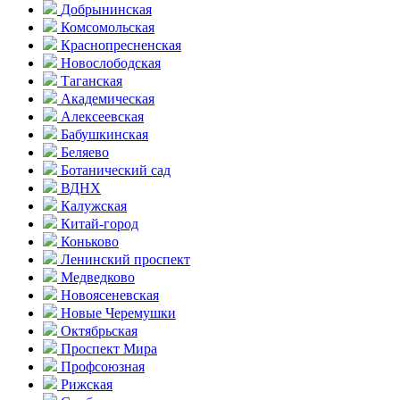
Добрынинская
Комсо­мольская
Краснопресненская
Новослободская
Таганская
Академическая
Алексеевская
Бабушкинская
Беляево
Ботанический сад
ВДНХ
Калужская
Китай-город
Коньково
Ленинский проспект
Медведково
Новоясе­невская
Новые Черемушки
Октябрьская
Проспект Мира
Профсоюзная
Рижская