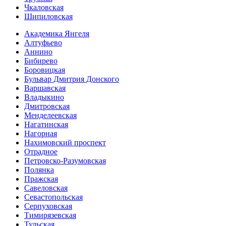
Чкаловская
Шипиловская
Академика Янгеля
Алтуфьево
Аннино
Бибирево
Боровицкая
Бульвар Дмитрия Донского
Варшавская
Владыкино
Дмитровская
Менделеевская
Нагатинская
Нагорная
Нахимовский проспект
Отрадное
Петровско-Разумовская
Полянка
Пражская
Савеловская
Севасто­польская
Серпуховская
Тимирязевская
Тульская