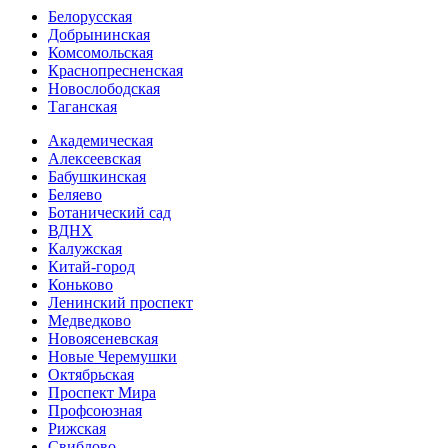
Белорусская
Добрынинская
Комсо­мольская
Краснопресненская
Новослободская
Таганская
Академическая
Алексеевская
Бабушкинская
Беляево
Ботанический сад
ВДНХ
Калужская
Китай-город
Коньково
Ленинский проспект
Медведково
Новоясе­невская
Новые Черемушки
Октябрьская
Проспект Мира
Профсоюзная
Рижская
Свиблово