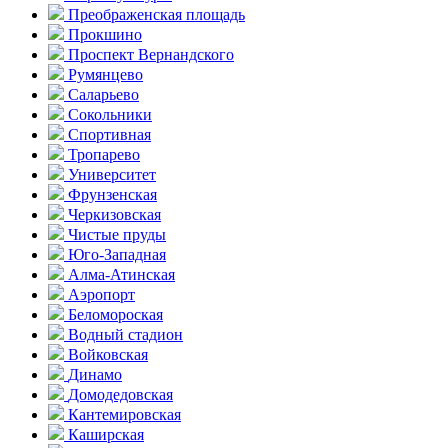
Преобра­женская площадь
Прокшино
Проспект Вернандского
Румянцево
Саларьево
Сокольники
Спортивная
Тропарево
Университет
Фрунзенская
Черкизовская
Чистые пруды
Юго-Западная
Алма-Атинская
Аэропорт
Беломороская
Водный стадион
Войковская
Динамо
Домоде­довская
Кантеми­ровская
Каширская