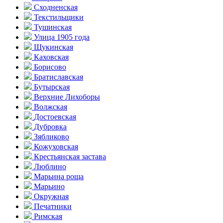
Сходненская
Текстильщики
Тушинская
Улица 1905 года
Щукинская
Каховская
Борисово
Братиславская
Бутырская
Верхние Лихоборы
Волжская
Достоевская
Дубровка
Зябликово
Кожуховская
Крестьянская застава
Люблино
Марьина роща
Марьино
Окружная
Печатники
Римская