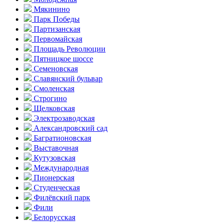
Мякинино
Парк Победы
Партизанская
Первомайская
Площадь Революции
Пятницкое шоссе
Семеновская
Славянский бульвар
Смоленская
Строгино
Щелковская
Электро­заводская
Александ­ровский сад
Багратионовская
Выставочная
Кутузовская
Международная
Пионерская
Студенческая
Филёвский парк
Фили
Белорусская