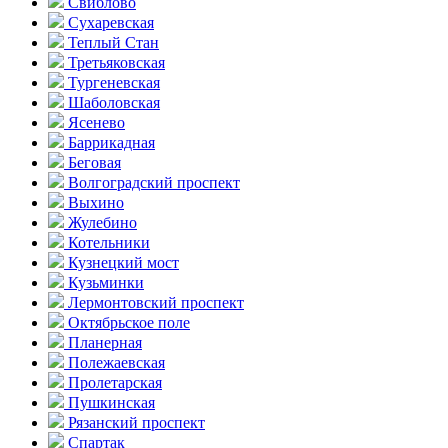
Свиблово
Сухаревская
Теплый Стан
Третьяковская
Тургеневская
Шаболовская
Ясенево
Баррикадная
Беговая
Волгоградский проспект
Выхино
Жулебино
Котельники
Кузнецкий мост
Кузьминки
Лермонтовский проспект
Октябрьское поле
Планерная
Полежаевская
Пролетарская
Пушкинская
Рязанский проспект
Спартак