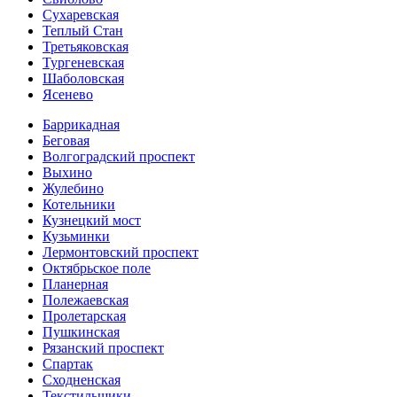
Сухаревская
Теплый Стан
Третьяковская
Тургеневская
Шаболовская
Ясенево
Баррикадная
Беговая
Волгоградский проспект
Выхино
Жулебино
Котельники
Кузнецкий мост
Кузьминки
Лермонтовский проспект
Октябрьское поле
Планерная
Полежаевская
Пролетарская
Пушкинская
Рязанский проспект
Спартак
Сходненская
Текстильщики