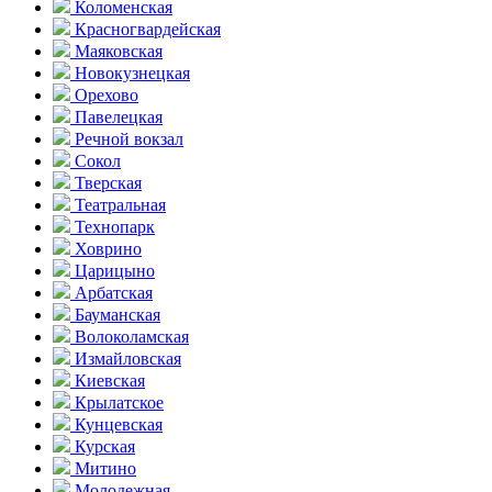
Коломенская
Красногвар­дейская
Маяковская
Новокузнецкая
Орехово
Павелецкая
Речной вокзал
Сокол
Тверская
Театральная
Технопарк
Ховрино
Царицыно
Арбатская
Бауманская
Волоколамская
Измайловская
Киевская
Крылатское
Кунцевская
Курская
Митино
Молодежная