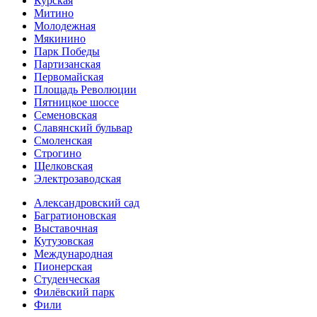
Курская
Митино
Молодежная
Мякинино
Парк Победы
Партизанская
Первомайская
Площадь Революции
Пятницкое шоссе
Семеновская
Славянский бульвар
Смоленская
Строгино
Щелковская
Электро­заводская
Александ­ровский сад
Багратионовская
Выставочная
Кутузовская
Международная
Пионерская
Студенческая
Филёвский парк
Фили