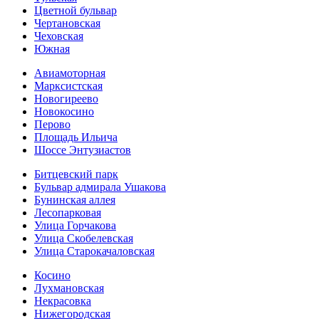
Цветной бульвар
Чертановская
Чеховская
Южная
Авиамоторная
Марксистская
Новогиреево
Новокосино
Перово
Площадь Ильича
Шоссе Энтузиастов
Битцевский парк
Бульвар адмирала Ушакова
Бунинская аллея
Лесопарковая
Улица Горчакова
Улица Скобелевская
Улица Старокача­ловская
Косино
Лухмановская
Некрасовка
Нижегородская