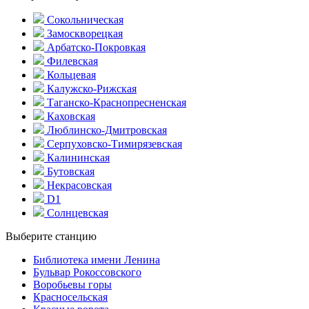
Сокольническая
Замоскворецкая
Арбатско-Покровкая
Филевская
Кольцевая
Калужско-Рижская
Таганско-Краснопресненская
Каховская
Люблинско-Дмитровская
Серпуховско-Тимирязевская
Калининская
Бутовская
Некрасовская
D1
Солнцевская
Выберите станцию
Библиотека имени Ленина
Бульвар Рокоссовского
Воробьевы горы
Красно­сельская