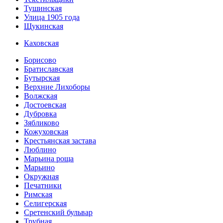
Тушинская
Улица 1905 года
Щукинская
Каховская
Борисово
Братиславская
Бутырская
Верхние Лихоборы
Волжская
Достоевская
Дубровка
Зябликово
Кожуховская
Крестьянская застава
Люблино
Марьина роща
Марьино
Окружная
Печатники
Римская
Селигерская
Сретенский бульвар
Трубная