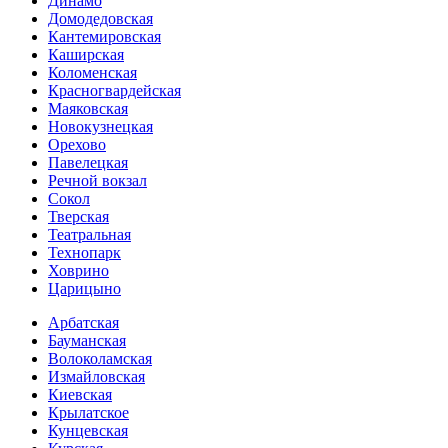
Динамо
Домоде­довская
Кантеми­ровская
Каширская
Коломенская
Красногвар­дейская
Маяковская
Новокузнецкая
Орехово
Павелецкая
Речной вокзал
Сокол
Тверская
Театральная
Технопарк
Ховрино
Царицыно
Арбатская
Бауманская
Волоколамская
Измайловская
Киевская
Крылатское
Кунцевская