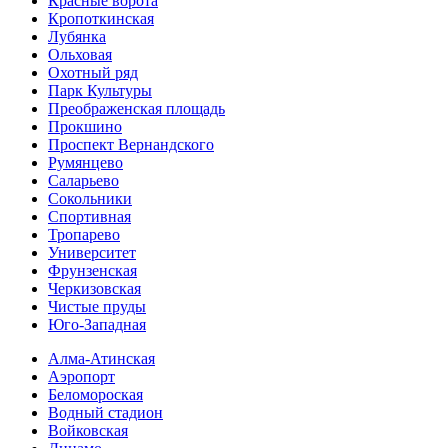
Красные ворота
Кропоткинс­кая
Лубянка
Ольховая
Охотный ряд
Парк Культуры
Преобра­женская площадь
Прокшино
Проспект Вернандского
Румянцево
Саларьево
Сокольники
Спортивная
Тропарево
Университет
Фрунзенская
Черкизовская
Чистые пруды
Юго-Западная
Алма-Атинская
Аэропорт
Беломороская
Водный стадион
Войковская