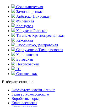
Сокольническая
Замоскворецкая
Арбатско-Покровкая
Филевская
Кольцевая
Калужско-Рижская
Таганско-Краснопресненская
Каховская
Люблинско-Дмитровская
Серпуховско-Тимирязевская
Калининская
Бутовская
Некрасовская
D1
Солнцевская
Выберите станцию
Библиотека имени Ленина
Бульвар Рокоссовского
Воробьевы горы
Красно­сельская