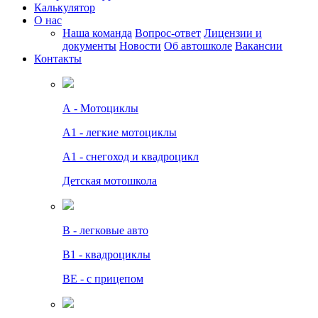
Калькулятор
О нас
Наша команда
Вопрос-ответ
Лицензии и
документы
Новости
Об автошколе
Вакансии
Контакты
А - Мотоциклы
A1 - легкие мотоциклы
A1 - снегоход и квадроцикл
Детская мотошкола
B - легковые авто
В1 - квадроциклы
BE - с прицепом