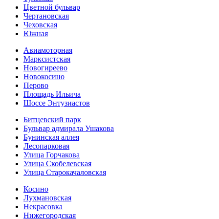
Цветной бульвар
Чертановская
Чеховская
Южная
Авиамоторная
Марксистская
Новогиреево
Новокосино
Перово
Площадь Ильича
Шоссе Энтузиастов
Битцевский парк
Бульвар адмирала Ушакова
Бунинская аллея
Лесопарковая
Улица Горчакова
Улица Скобелевская
Улица Старокача­ловская
Косино
Лухмановская
Некрасовка
Нижегородская