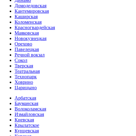
Динамо
Домоде­довская
Кантеми­ровская
Каширская
Коломенская
Красногвар­дейская
Маяковская
Новокузнецкая
Орехово
Павелецкая
Речной вокзал
Сокол
Тверская
Театральная
Технопарк
Ховрино
Царицыно
Арбатская
Бауманская
Волоколамская
Измайловская
Киевская
Крылатское
Кунцевская