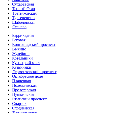
Сухаревская
Теплый Стан
Третьяковская
Тургеневская
Шаболовская
Ясенево
Баррикадная
Беговая
Волгоградский проспект
Выхино
Жулебино
Котельники
Кузнецкий мост
Кузьминки
Лермонтовский проспект
Октябрьское поле
Планерная
Полежаевская
Пролетарская
Пушкинская
Рязанский проспект
Спартак
Сходненская
Текстильщики