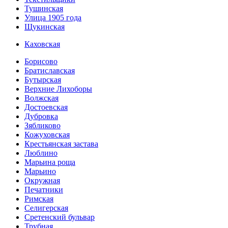
Тушинская
Улица 1905 года
Щукинская
Каховская
Борисово
Братиславская
Бутырская
Верхние Лихоборы
Волжская
Достоевская
Дубровка
Зябликово
Кожуховская
Крестьянская застава
Люблино
Марьина роща
Марьино
Окружная
Печатники
Римская
Селигерская
Сретенский бульвар
Трубная