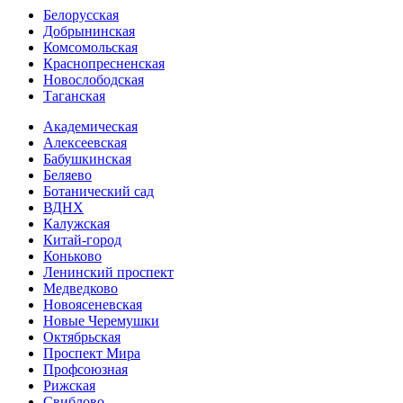
Белорусская
Добрынинская
Комсо­мольская
Краснопресненская
Новослободская
Таганская
Академическая
Алексеевская
Бабушкинская
Беляево
Ботанический сад
ВДНХ
Калужская
Китай-город
Коньково
Ленинский проспект
Медведково
Новоясе­невская
Новые Черемушки
Октябрьская
Проспект Мира
Профсоюзная
Рижская
Свиблово