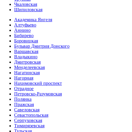
Чкаловская
Шипиловская
Академика Янгеля
Алтуфьево
Аннино
Бибирево
Боровицкая
Бульвар Дмитрия Донского
Варшавская
Владыкино
Дмитровская
Менделеевская
Нагатинская
Нагорная
Нахимовский проспект
Отрадное
Петровско-Разумовская
Полянка
Пражская
Савеловская
Севасто­польская
Серпуховская
Тимирязевская
Тульская