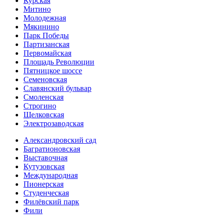
Курская
Митино
Молодежная
Мякинино
Парк Победы
Партизанская
Первомайская
Площадь Революции
Пятницкое шоссе
Семеновская
Славянский бульвар
Смоленская
Строгино
Щелковская
Электро­заводская
Александ­ровский сад
Багратионовская
Выставочная
Кутузовская
Международная
Пионерская
Студенческая
Филёвский парк
Фили