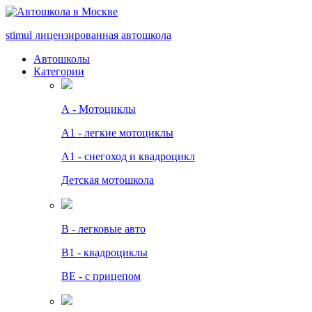
stimul
лицензированная автошкола
Автошколы
Категории
А - Мотоциклы
A1 - легкие мотоциклы
A1 - снегоход и квадроцикл
Детская мотошкола
B - легковые авто
В1 - квадроциклы
BE - с прицепом