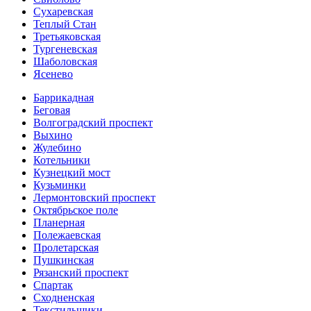
Сухаревская
Теплый Стан
Третьяковская
Тургеневская
Шаболовская
Ясенево
Баррикадная
Беговая
Волгоградский проспект
Выхино
Жулебино
Котельники
Кузнецкий мост
Кузьминки
Лермонтовский проспект
Октябрьское поле
Планерная
Полежаевская
Пролетарская
Пушкинская
Рязанский проспект
Спартак
Сходненская
Текстильщики