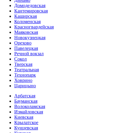
Динамо
Домоде­довская
Кантеми­ровская
Каширская
Коломенская
Красногвар­дейская
Маяковская
Новокузнецкая
Орехово
Павелецкая
Речной вокзал
Сокол
Тверская
Театральная
Технопарк
Ховрино
Царицыно
Арбатская
Бауманская
Волоколамская
Измайловская
Киевская
Крылатское
Кунцевская