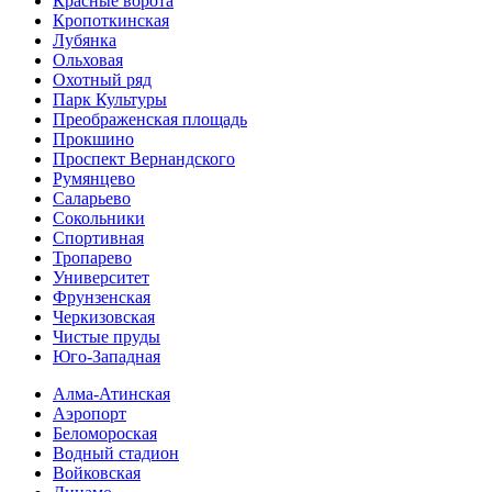
Красные ворота
Кропоткинс­кая
Лубянка
Ольховая
Охотный ряд
Парк Культуры
Преобра­женская площадь
Прокшино
Проспект Вернандского
Румянцево
Саларьево
Сокольники
Спортивная
Тропарево
Университет
Фрунзенская
Черкизовская
Чистые пруды
Юго-Западная
Алма-Атинская
Аэропорт
Беломороская
Водный стадион
Войковская