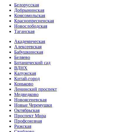
Белорусская
Добрынинская
Комсо­мольская
Краснопресненская
Новослободская
Таганская
Академическая
Алексеевская
Бабушкинская
Беляево
Ботанический сад
ВДНХ
Калужская
Китай-город
Коньково
Ленинский проспект
Медведково
Новоясе­невская
Новые Черемушки
Октябрьская
Проспект Мира
Профсоюзная
Рижская
Свиблово