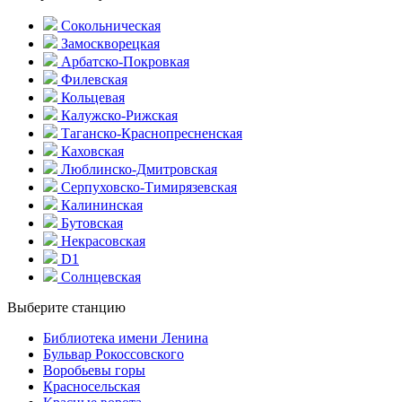
Сокольническая
Замоскворецкая
Арбатско-Покровкая
Филевская
Кольцевая
Калужско-Рижская
Таганско-Краснопресненская
Каховская
Люблинско-Дмитровская
Серпуховско-Тимирязевская
Калининская
Бутовская
Некрасовская
D1
Солнцевская
Выберите станцию
Библиотека имени Ленина
Бульвар Рокоссовского
Воробьевы горы
Красно­сельская