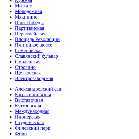
Курская
Митино
Молодежная
Мякинино
Парк Победы
Партизанская
Первомайская
Площадь Революции
Пятницкое шоссе
Семеновская
Славянский бульвар
Смоленская
Строгино
Щелковская
Электро­заводская
Александ­ровский сад
Багратионовская
Выставочная
Кутузовская
Международная
Пионерская
Студенческая
Филёвский парк
Фили