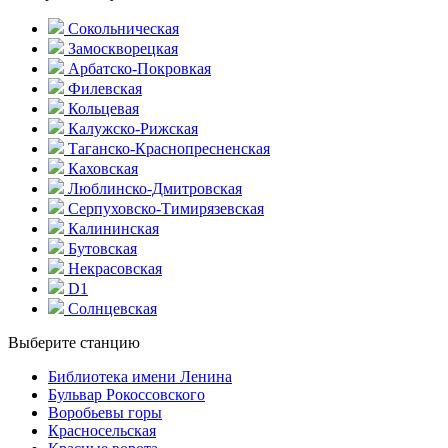
Сокольническая
Замоскворецкая
Арбатско-Покровкая
Филевская
Кольцевая
Калужско-Рижская
Таганско-Краснопресненская
Каховская
Люблинско-Дмитровская
Серпуховско-Тимирязевская
Калининская
Бутовская
Некрасовская
D1
Солнцевская
Выберите станцию
Библиотека имени Ленина
Бульвар Рокоссовского
Воробьевы горы
Красно­сельская