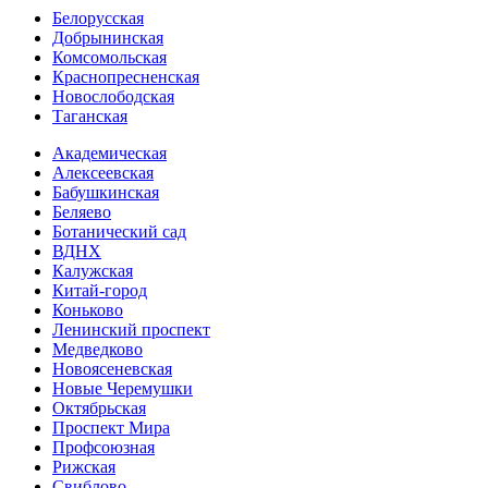
Белорусская
Добрынинская
Комсо­мольская
Краснопресненская
Новослободская
Таганская
Академическая
Алексеевская
Бабушкинская
Беляево
Ботанический сад
ВДНХ
Калужская
Китай-город
Коньково
Ленинский проспект
Медведково
Новоясе­невская
Новые Черемушки
Октябрьская
Проспект Мира
Профсоюзная
Рижская
Свиблово