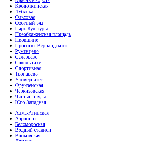
Красные ворота
Кропоткинс­кая
Лубянка
Ольховая
Охотный ряд
Парк Культуры
Преобра­женская площадь
Прокшино
Проспект Вернандского
Румянцево
Саларьево
Сокольники
Спортивная
Тропарево
Университет
Фрунзенская
Черкизовская
Чистые пруды
Юго-Западная
Алма-Атинская
Аэропорт
Беломороская
Водный стадион
Войковская