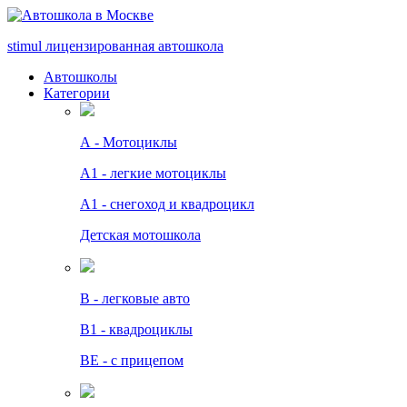
stimul
лицензированная автошкола
Автошколы
Категории
А - Мотоциклы
A1 - легкие мотоциклы
A1 - снегоход и квадроцикл
Детская мотошкола
B - легковые авто
В1 - квадроциклы
BE - с прицепом