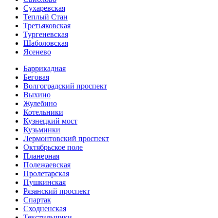
Сухаревская
Теплый Стан
Третьяковская
Тургеневская
Шаболовская
Ясенево
Баррикадная
Беговая
Волгоградский проспект
Выхино
Жулебино
Котельники
Кузнецкий мост
Кузьминки
Лермонтовский проспект
Октябрьское поле
Планерная
Полежаевская
Пролетарская
Пушкинская
Рязанский проспект
Спартак
Сходненская
Текстильщики