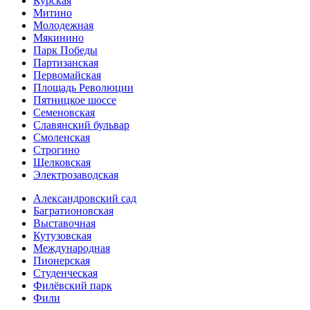
Курская
Митино
Молодежная
Мякинино
Парк Победы
Партизанская
Первомайская
Площадь Революции
Пятницкое шоссе
Семеновская
Славянский бульвар
Смоленская
Строгино
Щелковская
Электро­заводская
Александ­ровский сад
Багратионовская
Выставочная
Кутузовская
Международная
Пионерская
Студенческая
Филёвский парк
Фили