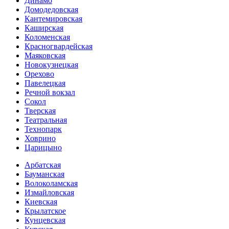
Динамо
Домоде­довская
Кантеми­ровская
Каширская
Коломенская
Красногвар­дейская
Маяковская
Новокузнецкая
Орехово
Павелецкая
Речной вокзал
Сокол
Тверская
Театральная
Технопарк
Ховрино
Царицыно
Арбатская
Бауманская
Волоколамская
Измайловская
Киевская
Крылатское
Кунцевская