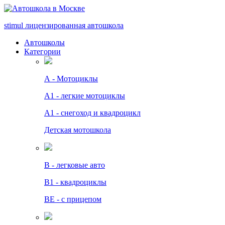
stimul
лицензированная автошкола
Автошколы
Категории
А - Мотоциклы
A1 - легкие мотоциклы
A1 - снегоход и квадроцикл
Детская мотошкола
B - легковые авто
В1 - квадроциклы
BE - с прицепом