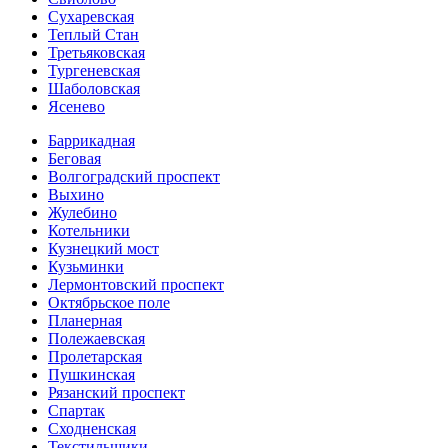
Сухаревская
Теплый Стан
Третьяковская
Тургеневская
Шаболовская
Ясенево
Баррикадная
Беговая
Волгоградский проспект
Выхино
Жулебино
Котельники
Кузнецкий мост
Кузьминки
Лермонтовский проспект
Октябрьское поле
Планерная
Полежаевская
Пролетарская
Пушкинская
Рязанский проспект
Спартак
Сходненская
Текстильщики