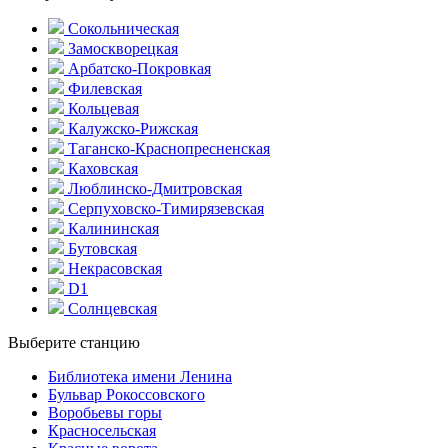
Сокольническая
Замоскворецкая
Арбатско-Покровкая
Филевская
Кольцевая
Калужско-Рижская
Таганско-Краснопресненская
Каховская
Люблинско-Дмитровская
Серпуховско-Тимирязевская
Калининская
Бутовская
Некрасовская
D1
Солнцевская
Выберите станцию
Библиотека имени Ленина
Бульвар Рокоссовского
Воробьевы горы
Красно­сельская