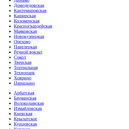
Динамо
Домоде­довская
Кантеми­ровская
Каширская
Коломенская
Красногвар­дейская
Маяковская
Новокузнецкая
Орехово
Павелецкая
Речной вокзал
Сокол
Тверская
Театральная
Технопарк
Ховрино
Царицыно
Арбатская
Бауманская
Волоколамская
Измайловская
Киевская
Крылатское
Кунцевская