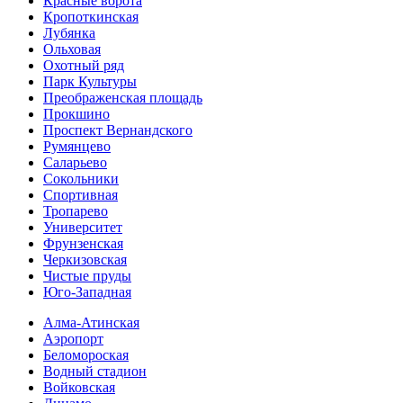
Красные ворота
Кропоткинс­кая
Лубянка
Ольховая
Охотный ряд
Парк Культуры
Преобра­женская площадь
Прокшино
Проспект Вернандского
Румянцево
Саларьево
Сокольники
Спортивная
Тропарево
Университет
Фрунзенская
Черкизовская
Чистые пруды
Юго-Западная
Алма-Атинская
Аэропорт
Беломороская
Водный стадион
Войковская