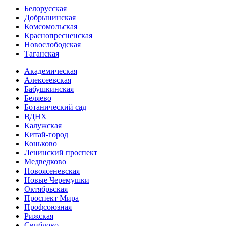
Белорусская
Добрынинская
Комсо­мольская
Краснопресненская
Новослободская
Таганская
Академическая
Алексеевская
Бабушкинская
Беляево
Ботанический сад
ВДНХ
Калужская
Китай-город
Коньково
Ленинский проспект
Медведково
Новоясе­невская
Новые Черемушки
Октябрьская
Проспект Мира
Профсоюзная
Рижская
Свиблово