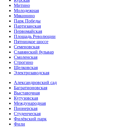
Курская
Митино
Молодежная
Мякинино
Парк Победы
Партизанская
Первомайская
Площадь Революции
Пятницкое шоссе
Семеновская
Славянский бульвар
Смоленская
Строгино
Щелковская
Электро­заводская
Александ­ровский сад
Багратионовская
Выставочная
Кутузовская
Международная
Пионерская
Студенческая
Филёвский парк
Фили