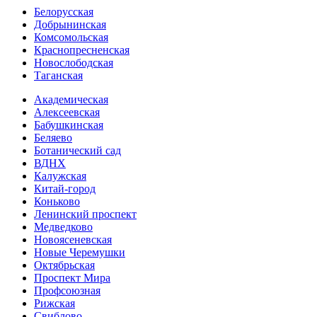
Белорусская
Добрынинская
Комсо­мольская
Краснопресненская
Новослободская
Таганская
Академическая
Алексеевская
Бабушкинская
Беляево
Ботанический сад
ВДНХ
Калужская
Китай-город
Коньково
Ленинский проспект
Медведково
Новоясе­невская
Новые Черемушки
Октябрьская
Проспект Мира
Профсоюзная
Рижская
Свиблово