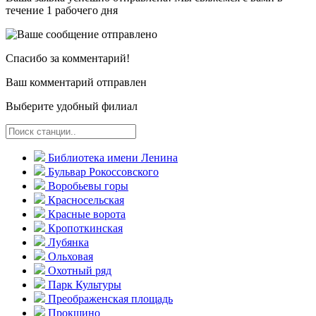
течение 1 рабочего дня
Спасибо за комментарий!
Ваш комментарий отправлен
Выберите удобный филиал
Библиотека имени Ленина
Бульвар Рокоссовского
Воробьевы горы
Красно­сельская
Красные ворота
Кропоткинс­кая
Лубянка
Ольховая
Охотный ряд
Парк Культуры
Преобра­женская площадь
Прокшино