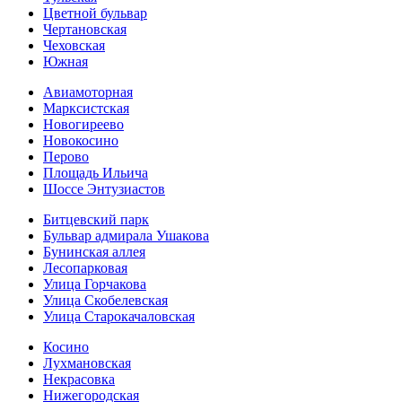
Цветной бульвар
Чертановская
Чеховская
Южная
Авиамоторная
Марксистская
Новогиреево
Новокосино
Перово
Площадь Ильича
Шоссе Энтузиастов
Битцевский парк
Бульвар адмирала Ушакова
Бунинская аллея
Лесопарковая
Улица Горчакова
Улица Скобелевская
Улица Старокача­ловская
Косино
Лухмановская
Некрасовка
Нижегородская