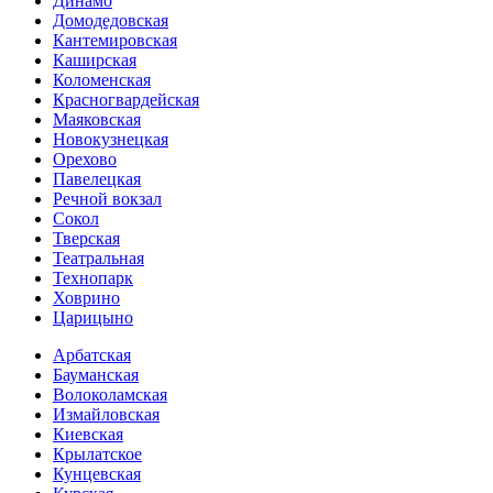
Динамо
Домоде­довская
Кантеми­ровская
Каширская
Коломенская
Красногвар­дейская
Маяковская
Новокузнецкая
Орехово
Павелецкая
Речной вокзал
Сокол
Тверская
Театральная
Технопарк
Ховрино
Царицыно
Арбатская
Бауманская
Волоколамская
Измайловская
Киевская
Крылатское
Кунцевская