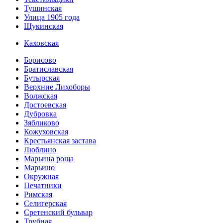
Тушинская
Улица 1905 года
Щукинская
Каховская
Борисово
Братиславская
Бутырская
Верхние Лихоборы
Волжская
Достоевская
Дубровка
Зябликово
Кожуховская
Крестьянская застава
Люблино
Марьина роща
Марьино
Окружная
Печатники
Римская
Селигерская
Сретенский бульвар
Трубная