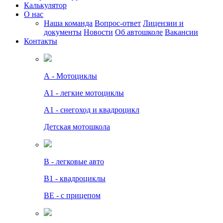
Калькулятор
О нас
Наша команда
Вопрос-ответ
Лицензии и
документы
Новости
Об автошколе
Вакансии
Контакты
А - Мотоциклы
A1 - легкие мотоциклы
A1 - снегоход и квадроцикл
Детская мотошкола
B - легковые авто
В1 - квадроциклы
BE - с прицепом