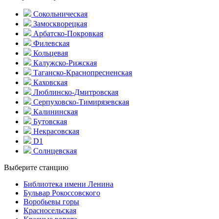
Сокольническая
Замоскворецкая
Арбатско-Покровкая
Филевская
Кольцевая
Калужско-Рижская
Таганско-Краснопресненская
Каховская
Люблинско-Дмитровская
Серпуховско-Тимирязевская
Калининская
Бутовская
Некрасовская
D1
Солнцевская
Выберите станцию
Библиотека имени Ленина
Бульвар Рокоссовского
Воробьевы горы
Красно­сельская