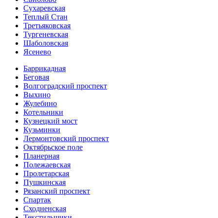
Сухаревская
Теплый Стан
Третьяковская
Тургеневская
Шаболовская
Ясенево
Баррикадная
Беговая
Волгоградский проспект
Выхино
Жулебино
Котельники
Кузнецкий мост
Кузьминки
Лермонтовский проспект
Октябрьское поле
Планерная
Полежаевская
Пролетарская
Пушкинская
Рязанский проспект
Спартак
Сходненская
Текстильщики