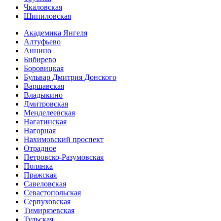
Чкаловская
Шипиловская
Академика Янгеля
Алтуфьево
Аннино
Бибирево
Боровицкая
Бульвар Дмитрия Донского
Варшавская
Владыкино
Дмитровская
Менделеевская
Нагатинская
Нагорная
Нахимовский проспект
Отрадное
Петровско-Разумовская
Полянка
Пражская
Савеловская
Севасто­польская
Серпуховская
Тимирязевская
Тульская