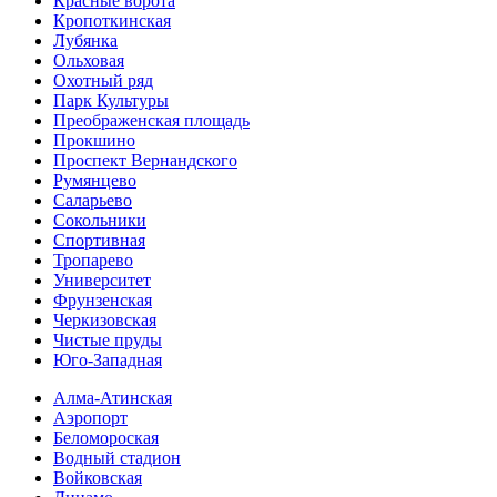
Красные ворота
Кропоткинс­кая
Лубянка
Ольховая
Охотный ряд
Парк Культуры
Преобра­женская площадь
Прокшино
Проспект Вернандского
Румянцево
Саларьево
Сокольники
Спортивная
Тропарево
Университет
Фрунзенская
Черкизовская
Чистые пруды
Юго-Западная
Алма-Атинская
Аэропорт
Беломороская
Водный стадион
Войковская