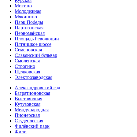
Курская
Митино
Молодежная
Мякинино
Парк Победы
Партизанская
Первомайская
Площадь Революции
Пятницкое шоссе
Семеновская
Славянский бульвар
Смоленская
Строгино
Щелковская
Электро­заводская
Александ­ровский сад
Багратионовская
Выставочная
Кутузовская
Международная
Пионерская
Студенческая
Филёвский парк
Фили