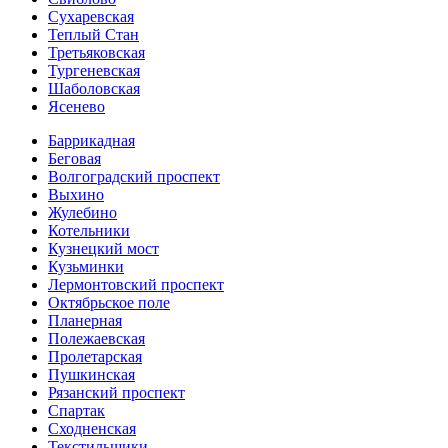
Сухаревская
Теплый Стан
Третьяковская
Тургеневская
Шаболовская
Ясенево
Баррикадная
Беговая
Волгоградский проспект
Выхино
Жулебино
Котельники
Кузнецкий мост
Кузьминки
Лермонтовский проспект
Октябрьское поле
Планерная
Полежаевская
Пролетарская
Пушкинская
Рязанский проспект
Спартак
Сходненская
Текстильщики