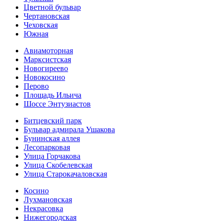
Цветной бульвар
Чертановская
Чеховская
Южная
Авиамоторная
Марксистская
Новогиреево
Новокосино
Перово
Площадь Ильича
Шоссе Энтузиастов
Битцевский парк
Бульвар адмирала Ушакова
Бунинская аллея
Лесопарковая
Улица Горчакова
Улица Скобелевская
Улица Старокача­ловская
Косино
Лухмановская
Некрасовка
Нижегородская