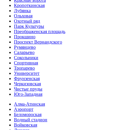
Красные ворота
Кропоткинс­кая
Лубянка
Ольховая
Охотный ряд
Парк Культуры
Преобра­женская площадь
Прокшино
Проспект Вернандского
Румянцево
Саларьево
Сокольники
Спортивная
Тропарево
Университет
Фрунзенская
Черкизовская
Чистые пруды
Юго-Западная
Алма-Атинская
Аэропорт
Беломороская
Водный стадион
Войковская