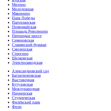
Курская
Митино
Молодежная
Мякинино
Парк Победы
Партизанская
Первомайская
Площадь Революции
Пятницкое шоссе
Семеновская
Славянский бульвар
Смоленская
Строгино
Щелковская
Электро­заводская
Александ­ровский сад
Багратионовская
Выставочная
Кутузовская
Международная
Пионерская
Студенческая
Филёвский парк
Фили