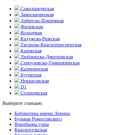
Сокольническая
Замоскворецкая
Арбатско-Покровкая
Филевская
Кольцевая
Калужско-Рижская
Таганско-Краснопресненская
Каховская
Люблинско-Дмитровская
Серпуховско-Тимирязевская
Калининская
Бутовская
Некрасовская
D1
Солнцевская
Выберите станцию
Библиотека имени Ленина
Бульвар Рокоссовского
Воробьевы горы
Красно­сельская