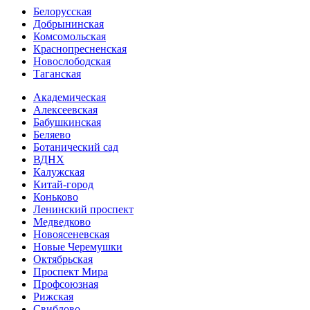
Белорусская
Добрынинская
Комсо­мольская
Краснопресненская
Новослободская
Таганская
Академическая
Алексеевская
Бабушкинская
Беляево
Ботанический сад
ВДНХ
Калужская
Китай-город
Коньково
Ленинский проспект
Медведково
Новоясе­невская
Новые Черемушки
Октябрьская
Проспект Мира
Профсоюзная
Рижская
Свиблово