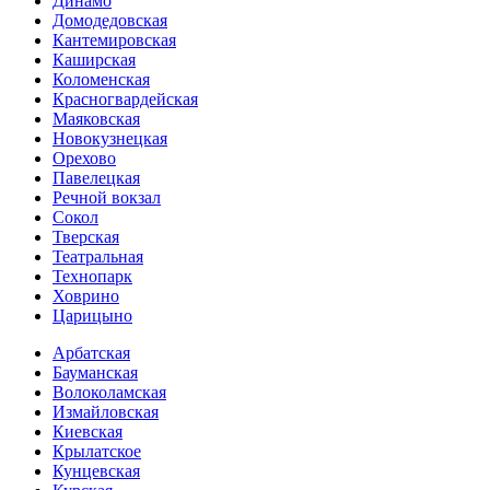
Динамо
Домоде­довская
Кантеми­ровская
Каширская
Коломенская
Красногвар­дейская
Маяковская
Новокузнецкая
Орехово
Павелецкая
Речной вокзал
Сокол
Тверская
Театральная
Технопарк
Ховрино
Царицыно
Арбатская
Бауманская
Волоколамская
Измайловская
Киевская
Крылатское
Кунцевская