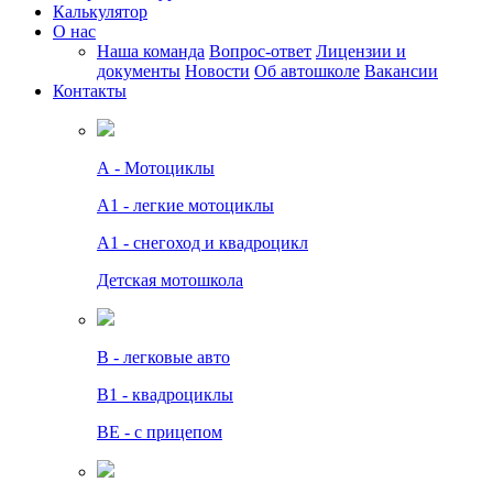
Калькулятор
О нас
Наша команда
Вопрос-ответ
Лицензии и
документы
Новости
Об автошколе
Вакансии
Контакты
А - Мотоциклы
A1 - легкие мотоциклы
A1 - снегоход и квадроцикл
Детская мотошкола
B - легковые авто
В1 - квадроциклы
BE - с прицепом