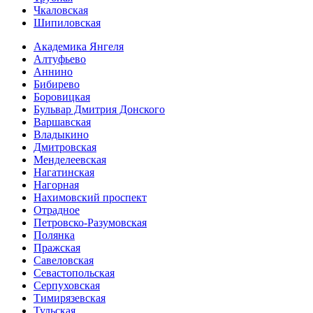
Чкаловская
Шипиловская
Академика Янгеля
Алтуфьево
Аннино
Бибирево
Боровицкая
Бульвар Дмитрия Донского
Варшавская
Владыкино
Дмитровская
Менделеевская
Нагатинская
Нагорная
Нахимовский проспект
Отрадное
Петровско-Разумовская
Полянка
Пражская
Савеловская
Севасто­польская
Серпуховская
Тимирязевская
Тульская