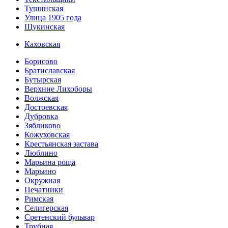
Тушинская
Улица 1905 года
Щукинская
Каховская
Борисово
Братиславская
Бутырская
Верхние Лихоборы
Волжская
Достоевская
Дубровка
Зябликово
Кожуховская
Крестьянская застава
Люблино
Марьина роща
Марьино
Окружная
Печатники
Римская
Селигерская
Сретенский бульвар
Трубная