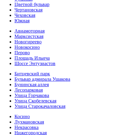
Цветной бульвар
Чертановская
Чеховская
Южная
Авиамоторная
Марксистская
Новогиреево
Новокосино
Перово
Площадь Ильича
Шоссе Энтузиастов
Битцевский парк
Бульвар адмирала Ушакова
Бунинская аллея
Лесопарковая
Улица Горчакова
Улица Скобелевская
Улица Старокача­ловская
Косино
Лухмановская
Некрасовка
Нижегородская