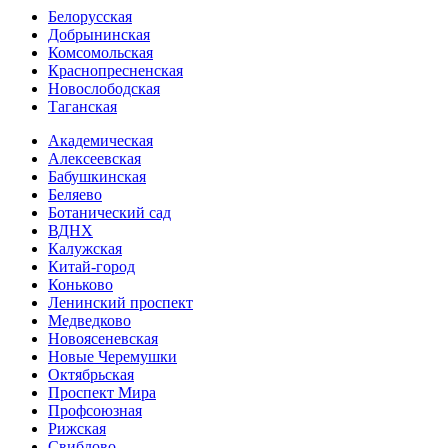
Белорусская
Добрынинская
Комсо­мольская
Краснопресненская
Новослободская
Таганская
Академическая
Алексеевская
Бабушкинская
Беляево
Ботанический сад
ВДНХ
Калужская
Китай-город
Коньково
Ленинский проспект
Медведково
Новоясе­невская
Новые Черемушки
Октябрьская
Проспект Мира
Профсоюзная
Рижская
Свиблово