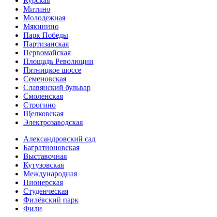
Курская
Митино
Молодежная
Мякинино
Парк Победы
Партизанская
Первомайская
Площадь Революции
Пятницкое шоссе
Семеновская
Славянский бульвар
Смоленская
Строгино
Щелковская
Электро­заводская
Александ­ровский сад
Багратионовская
Выставочная
Кутузовская
Международная
Пионерская
Студенческая
Филёвский парк
Фили