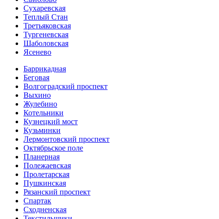
Сухаревская
Теплый Стан
Третьяковская
Тургеневская
Шаболовская
Ясенево
Баррикадная
Беговая
Волгоградский проспект
Выхино
Жулебино
Котельники
Кузнецкий мост
Кузьминки
Лермонтовский проспект
Октябрьское поле
Планерная
Полежаевская
Пролетарская
Пушкинская
Рязанский проспект
Спартак
Сходненская
Текстильщики