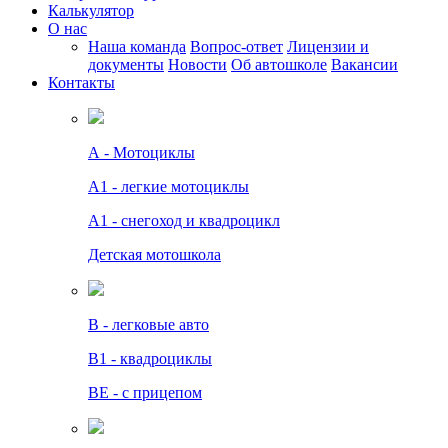
Калькулятор
О нас
Наша команда
Вопрос-ответ
Лицензии и
документы
Новости
Об автошколе
Вакансии
Контакты
А - Мотоциклы
A1 - легкие мотоциклы
A1 - снегоход и квадроцикл
Детская мотошкола
B - легковые авто
В1 - квадроциклы
BE - с прицепом