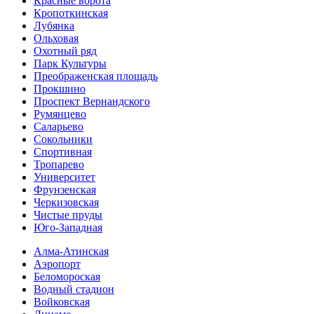
Красные ворота
Кропоткинс­кая
Лубянка
Ольховая
Охотный ряд
Парк Культуры
Преобра­женская площадь
Прокшино
Проспект Вернандского
Румянцево
Саларьево
Сокольники
Спортивная
Тропарево
Университет
Фрунзенская
Черкизовская
Чистые пруды
Юго-Западная
Алма-Атинская
Аэропорт
Беломороская
Водный стадион
Войковская