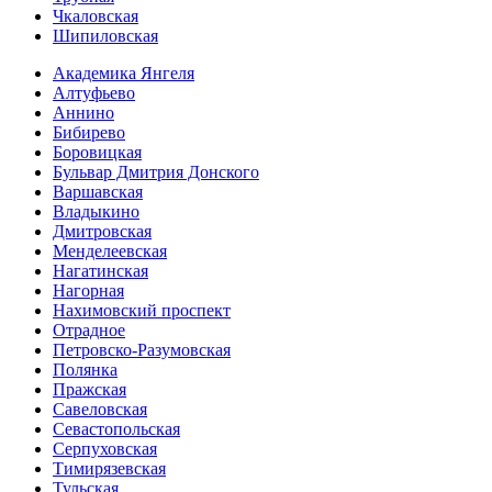
Чкаловская
Шипиловская
Академика Янгеля
Алтуфьево
Аннино
Бибирево
Боровицкая
Бульвар Дмитрия Донского
Варшавская
Владыкино
Дмитровская
Менделеевская
Нагатинская
Нагорная
Нахимовский проспект
Отрадное
Петровско-Разумовская
Полянка
Пражская
Савеловская
Севасто­польская
Серпуховская
Тимирязевская
Тульская