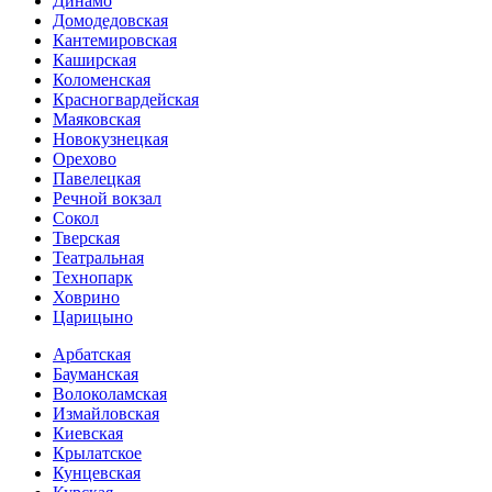
Динамо
Домоде­довская
Кантеми­ровская
Каширская
Коломенская
Красногвар­дейская
Маяковская
Новокузнецкая
Орехово
Павелецкая
Речной вокзал
Сокол
Тверская
Театральная
Технопарк
Ховрино
Царицыно
Арбатская
Бауманская
Волоколамская
Измайловская
Киевская
Крылатское
Кунцевская