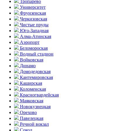
Тропарево
Университет
Фрунзенская
Черкизовская
Чистые пруды
Юго-Западная
Алма-Атинская
Аэропорт
Беломороская
Водный стадион
Войковская
Динамо
Домоде­довская
Кантеми­ровская
Каширская
Коломенская
Красногвар­дейская
Маяковская
Новокузнецкая
Орехово
Павелецкая
Речной вокзал
Сокол