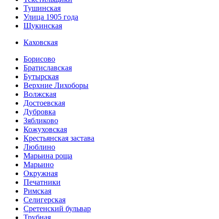
Тушинская
Улица 1905 года
Щукинская
Каховская
Борисово
Братиславская
Бутырская
Верхние Лихоборы
Волжская
Достоевская
Дубровка
Зябликово
Кожуховская
Крестьянская застава
Люблино
Марьина роща
Марьино
Окружная
Печатники
Римская
Селигерская
Сретенский бульвар
Трубная