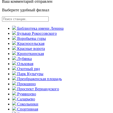
Ваш комментарий отправлен
Выберите удобный филиал
Библиотека имени Ленина
Бульвар Рокоссовского
Воробьевы горы
Красно­сельская
Красные ворота
Кропоткинс­кая
Лубянка
Ольховая
Охотный ряд
Парк Культуры
Преобра­женская площадь
Прокшино
Проспект Вернандского
Румянцево
Саларьево
Сокольники
Спортивная