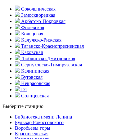
Сокольническая
Замоскворецкая
Арбатско-Покровкая
Филевская
Кольцевая
Калужско-Рижская
Таганско-Краснопресненская
Каховская
Люблинско-Дмитровская
Серпуховско-Тимирязевская
Калининская
Бутовская
Некрасовская
D1
Солнцевская
Выберите станцию
Библиотека имени Ленина
Бульвар Рокоссовского
Воробьевы горы
Красно­сельская