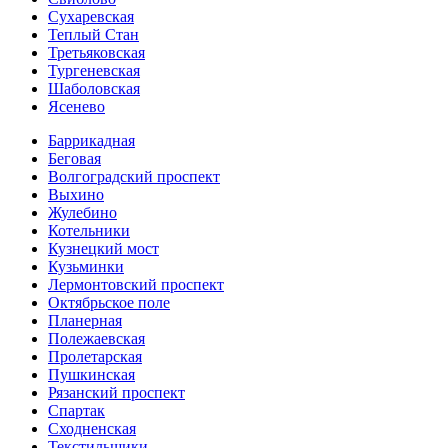
Сухаревская
Теплый Стан
Третьяковская
Тургеневская
Шаболовская
Ясенево
Баррикадная
Беговая
Волгоградский проспект
Выхино
Жулебино
Котельники
Кузнецкий мост
Кузьминки
Лермонтовский проспект
Октябрьское поле
Планерная
Полежаевская
Пролетарская
Пушкинская
Рязанский проспект
Спартак
Сходненская
Текстильщики