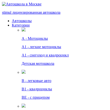
stimul
лицензированная автошкола
Автошколы
Категории
А - Мотоциклы
A1 - легкие мотоциклы
A1 - снегоход и квадроцикл
Детская мотошкола
B - легковые авто
В1 - квадроциклы
BE - с прицепом