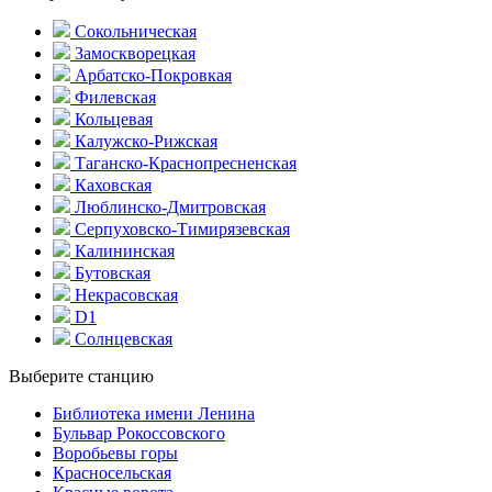
Сокольническая
Замоскворецкая
Арбатско-Покровкая
Филевская
Кольцевая
Калужско-Рижская
Таганско-Краснопресненская
Каховская
Люблинско-Дмитровская
Серпуховско-Тимирязевская
Калининская
Бутовская
Некрасовская
D1
Солнцевская
Выберите станцию
Библиотека имени Ленина
Бульвар Рокоссовского
Воробьевы горы
Красно­сельская