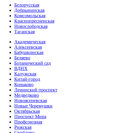
Белорусская
Добрынинская
Комсо­мольская
Краснопресненская
Новослободская
Таганская
Академическая
Алексеевская
Бабушкинская
Беляево
Ботанический сад
ВДНХ
Калужская
Китай-город
Коньково
Ленинский проспект
Медведково
Новоясе­невская
Новые Черемушки
Октябрьская
Проспект Мира
Профсоюзная
Рижская
Свиблово