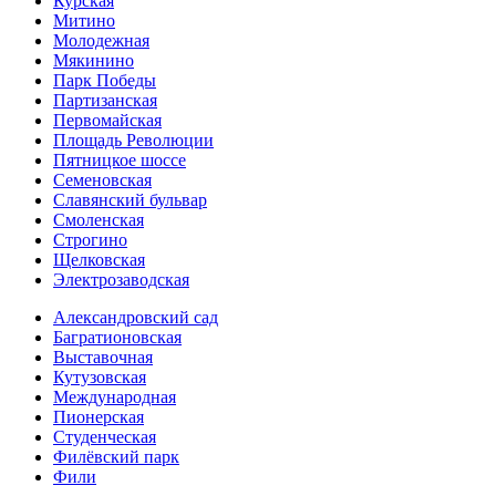
Курская
Митино
Молодежная
Мякинино
Парк Победы
Партизанская
Первомайская
Площадь Революции
Пятницкое шоссе
Семеновская
Славянский бульвар
Смоленская
Строгино
Щелковская
Электро­заводская
Александ­ровский сад
Багратионовская
Выставочная
Кутузовская
Международная
Пионерская
Студенческая
Филёвский парк
Фили