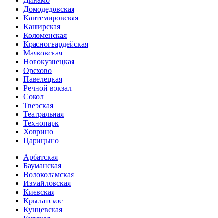
Динамо
Домоде­довская
Кантеми­ровская
Каширская
Коломенская
Красногвар­дейская
Маяковская
Новокузнецкая
Орехово
Павелецкая
Речной вокзал
Сокол
Тверская
Театральная
Технопарк
Ховрино
Царицыно
Арбатская
Бауманская
Волоколамская
Измайловская
Киевская
Крылатское
Кунцевская