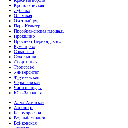
Красные ворота
Кропоткинс­кая
Лубянка
Ольховая
Охотный ряд
Парк Культуры
Преобра­женская площадь
Прокшино
Проспект Вернандского
Румянцево
Саларьево
Сокольники
Спортивная
Тропарево
Университет
Фрунзенская
Черкизовская
Чистые пруды
Юго-Западная
Алма-Атинская
Аэропорт
Беломороская
Водный стадион
Войковская