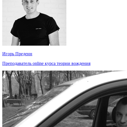
Игорь Предеин
Преподаватель online курса теории вождения