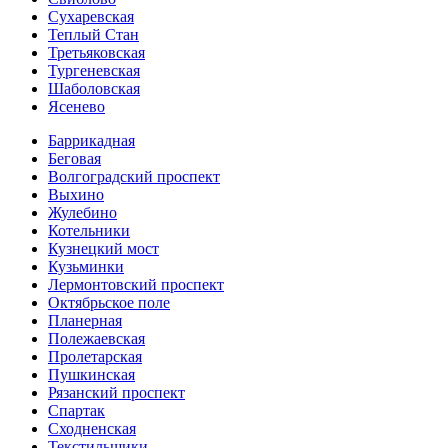
Сухаревская
Теплый Стан
Третьяковская
Тургеневская
Шаболовская
Ясенево
Баррикадная
Беговая
Волгоградский проспект
Выхино
Жулебино
Котельники
Кузнецкий мост
Кузьминки
Лермонтовский проспект
Октябрьское поле
Планерная
Полежаевская
Пролетарская
Пушкинская
Рязанский проспект
Спартак
Сходненская
Текстильщики