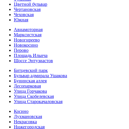
Цветной бульвар
Чертановская
Чеховская
Южная
Авиамоторная
Марксистская
Новогиреево
Новокосино
Перово
Площадь Ильича
Шоссе Энтузиастов
Битцевский парк
Бульвар адмирала Ушакова
Бунинская аллея
Лесопарковая
Улица Горчакова
Улица Скобелевская
Улица Старокача­ловская
Косино
Лухмановская
Некрасовка
Нижегородская