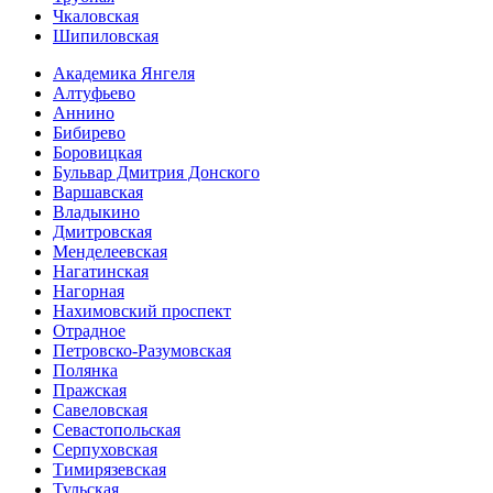
Чкаловская
Шипиловская
Академика Янгеля
Алтуфьево
Аннино
Бибирево
Боровицкая
Бульвар Дмитрия Донского
Варшавская
Владыкино
Дмитровская
Менделеевская
Нагатинская
Нагорная
Нахимовский проспект
Отрадное
Петровско-Разумовская
Полянка
Пражская
Савеловская
Севасто­польская
Серпуховская
Тимирязевская
Тульская