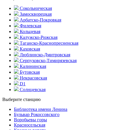
Сокольническая
Замоскворецкая
Арбатско-Покровкая
Филевская
Кольцевая
Калужско-Рижская
Таганско-Краснопресненская
Каховская
Люблинско-Дмитровская
Серпуховско-Тимирязевская
Калининская
Бутовская
Некрасовская
D1
Солнцевская
Выберите станцию
Библиотека имени Ленина
Бульвар Рокоссовского
Воробьевы горы
Красно­сельская