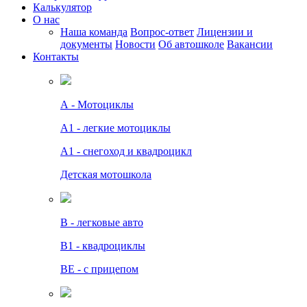
Калькулятор
О нас
Наша команда
Вопрос-ответ
Лицензии и
документы
Новости
Об автошколе
Вакансии
Контакты
А - Мотоциклы
A1 - легкие мотоциклы
A1 - снегоход и квадроцикл
Детская мотошкола
B - легковые авто
В1 - квадроциклы
BE - с прицепом