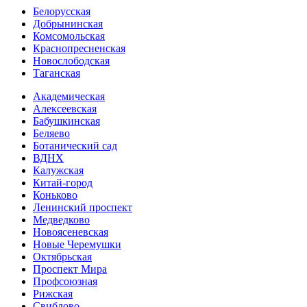
Белорусская
Добрынинская
Комсо­мольская
Краснопресненская
Новослободская
Таганская
Академическая
Алексеевская
Бабушкинская
Беляево
Ботанический сад
ВДНХ
Калужская
Китай-город
Коньково
Ленинский проспект
Медведково
Новоясе­невская
Новые Черемушки
Октябрьская
Проспект Мира
Профсоюзная
Рижская
Свиблово