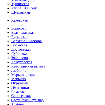
Тушинская
Улица 1905 года
Щукинская
Каховская
Борисово
Братиславская
Бутырская
Верхние Лихоборы
Волжская
Достоевская
Дубровка
Зябликово
Кожуховская
Крестьянская застава
Люблино
Марьина роща
Марьино
Окружная
Печатники
Римская
Селигерская
Сретенский бульвар
Трубная