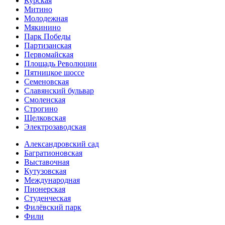
Курская
Митино
Молодежная
Мякинино
Парк Победы
Партизанская
Первомайская
Площадь Революции
Пятницкое шоссе
Семеновская
Славянский бульвар
Смоленская
Строгино
Щелковская
Электро­заводская
Александ­ровский сад
Багратионовская
Выставочная
Кутузовская
Международная
Пионерская
Студенческая
Филёвский парк
Фили