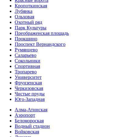
Красные ворота
Кропоткинс­кая
Лубянка
Ольховая
Охотный ряд
Парк Культуры
Преобра­женская площадь
Прокшино
Проспект Вернандского
Румянцево
Саларьево
Сокольники
Спортивная
Тропарево
Университет
Фрунзенская
Черкизовская
Чистые пруды
Юго-Западная
Алма-Атинская
Аэропорт
Беломороская
Водный стадион
Войковская