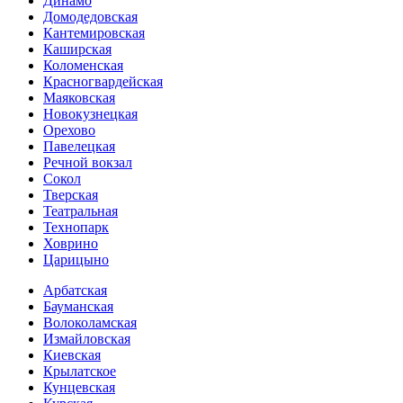
Динамо
Домоде­довская
Кантеми­ровская
Каширская
Коломенская
Красногвар­дейская
Маяковская
Новокузнецкая
Орехово
Павелецкая
Речной вокзал
Сокол
Тверская
Театральная
Технопарк
Ховрино
Царицыно
Арбатская
Бауманская
Волоколамская
Измайловская
Киевская
Крылатское
Кунцевская