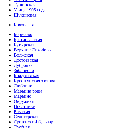
Тушинская
Улица 1905 года
Щукинская
Каховская
Борисово
Братиславская
Бутырская
Верхние Лихоборы
Волжская
Достоевская
Дубровка
Зябликово
Кожуховская
Крестьянская застава
Люблино
Марьина роща
Марьино
Окружная
Печатники
Римская
Селигерская
Сретенский бульвар
Трубная