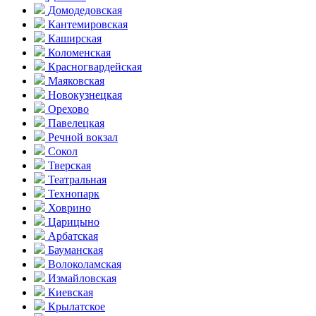
Домоде­довская
Кантеми­ровская
Каширская
Коломенская
Красногвар­дейская
Маяковская
Новокузнецкая
Орехово
Павелецкая
Речной вокзал
Сокол
Тверская
Театральная
Технопарк
Ховрино
Царицыно
Арбатская
Бауманская
Волоколамская
Измайловская
Киевская
Крылатское