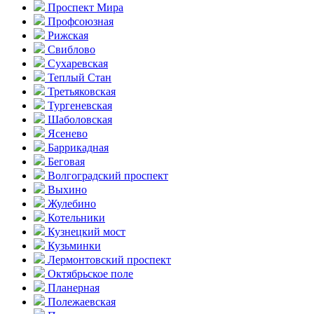
Проспект Мира
Профсоюзная
Рижская
Свиблово
Сухаревская
Теплый Стан
Третьяковская
Тургеневская
Шаболовская
Ясенево
Баррикадная
Беговая
Волгоградский проспект
Выхино
Жулебино
Котельники
Кузнецкий мост
Кузьминки
Лермонтовский проспект
Октябрьское поле
Планерная
Полежаевская