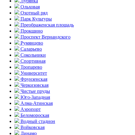
Лубянка
Ольховая
Охотный ряд
Парк Культуры
Преобра­женская площадь
Прокшино
Проспект Вернандского
Румянцево
Саларьево
Сокольники
Спортивная
Тропарево
Университет
Фрунзенская
Черкизовская
Чистые пруды
Юго-Западная
Алма-Атинская
Аэропорт
Беломороская
Водный стадион
Войковская
Динамо