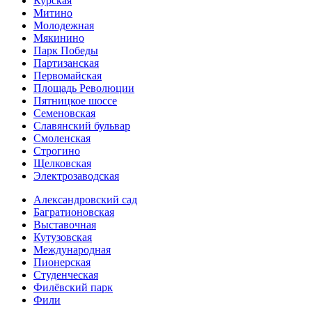
Курская
Митино
Молодежная
Мякинино
Парк Победы
Партизанская
Первомайская
Площадь Революции
Пятницкое шоссе
Семеновская
Славянский бульвар
Смоленская
Строгино
Щелковская
Электро­заводская
Александ­ровский сад
Багратионовская
Выставочная
Кутузовская
Международная
Пионерская
Студенческая
Филёвский парк
Фили