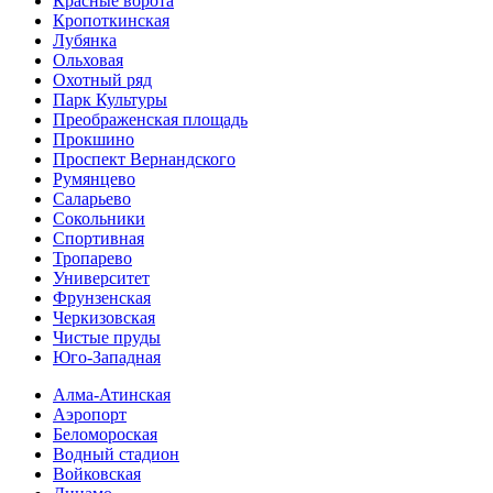
Красные ворота
Кропоткинс­кая
Лубянка
Ольховая
Охотный ряд
Парк Культуры
Преобра­женская площадь
Прокшино
Проспект Вернандского
Румянцево
Саларьево
Сокольники
Спортивная
Тропарево
Университет
Фрунзенская
Черкизовская
Чистые пруды
Юго-Западная
Алма-Атинская
Аэропорт
Беломороская
Водный стадион
Войковская