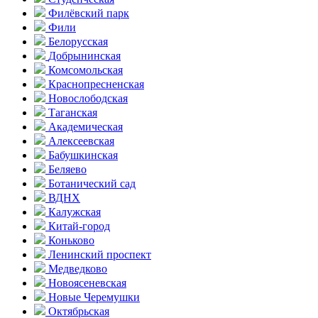
Филёвский парк
Фили
Белорусская
Добрынинская
Комсо­мольская
Краснопресненская
Новослободская
Таганская
Академическая
Алексеевская
Бабушкинская
Беляево
Ботанический сад
ВДНХ
Калужская
Китай-город
Коньково
Ленинский проспект
Медведково
Новоясе­невская
Новые Черемушки
Октябрьская