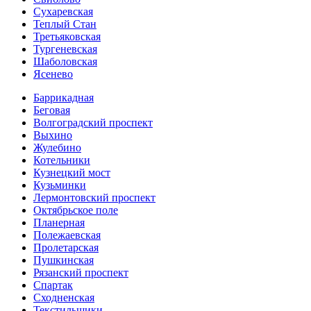
Сухаревская
Теплый Стан
Третьяковская
Тургеневская
Шаболовская
Ясенево
Баррикадная
Беговая
Волгоградский проспект
Выхино
Жулебино
Котельники
Кузнецкий мост
Кузьминки
Лермонтовский проспект
Октябрьское поле
Планерная
Полежаевская
Пролетарская
Пушкинская
Рязанский проспект
Спартак
Сходненская
Текстильщики