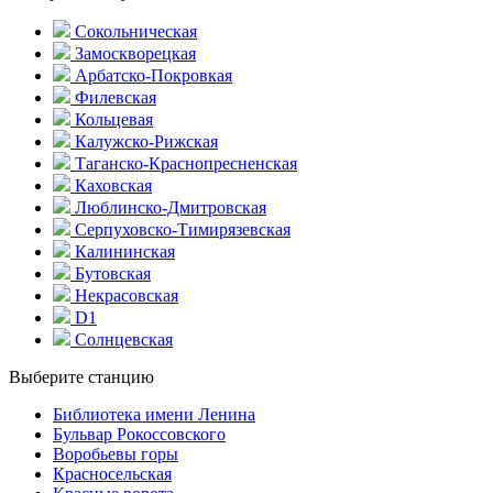
Сокольническая
Замоскворецкая
Арбатско-Покровкая
Филевская
Кольцевая
Калужско-Рижская
Таганско-Краснопресненская
Каховская
Люблинско-Дмитровская
Серпуховско-Тимирязевская
Калининская
Бутовская
Некрасовская
D1
Солнцевская
Выберите станцию
Библиотека имени Ленина
Бульвар Рокоссовского
Воробьевы горы
Красно­сельская