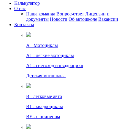
Калькулятор
О нас
Наша команда
Вопрос-ответ
Лицензии и
документы
Новости
Об автошколе
Вакансии
Контакты
А - Мотоциклы
A1 - легкие мотоциклы
A1 - снегоход и квадроцикл
Детская мотошкола
B - легковые авто
В1 - квадроциклы
BE - с прицепом