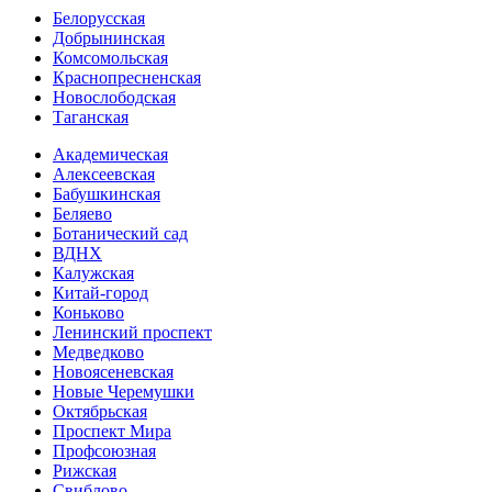
Белорусская
Добрынинская
Комсо­мольская
Краснопресненская
Новослободская
Таганская
Академическая
Алексеевская
Бабушкинская
Беляево
Ботанический сад
ВДНХ
Калужская
Китай-город
Коньково
Ленинский проспект
Медведково
Новоясе­невская
Новые Черемушки
Октябрьская
Проспект Мира
Профсоюзная
Рижская
Свиблово