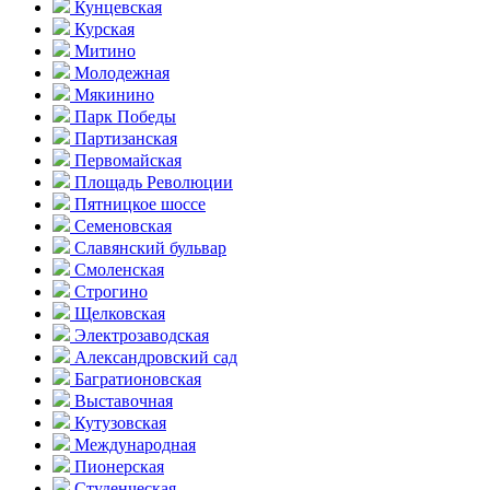
Кунцевская
Курская
Митино
Молодежная
Мякинино
Парк Победы
Партизанская
Первомайская
Площадь Революции
Пятницкое шоссе
Семеновская
Славянский бульвар
Смоленская
Строгино
Щелковская
Электро­заводская
Александ­ровский сад
Багратионовская
Выставочная
Кутузовская
Международная
Пионерская
Студенческая