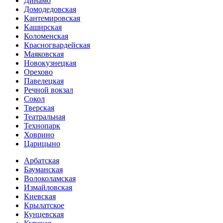
Динамо
Домоде­довская
Кантеми­ровская
Каширская
Коломенская
Красногвар­дейская
Маяковская
Новокузнецкая
Орехово
Павелецкая
Речной вокзал
Сокол
Тверская
Театральная
Технопарк
Ховрино
Царицыно
Арбатская
Бауманская
Волоколамская
Измайловская
Киевская
Крылатское
Кунцевская