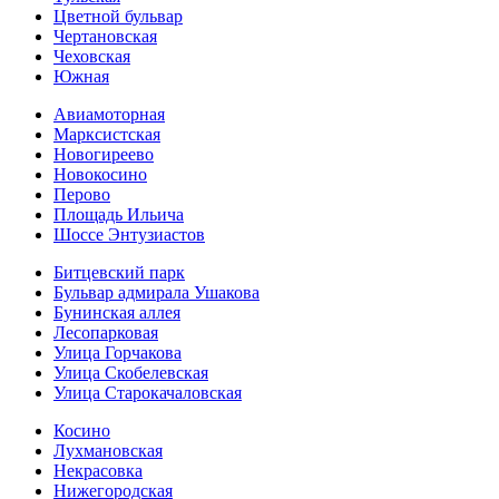
Цветной бульвар
Чертановская
Чеховская
Южная
Авиамоторная
Марксистская
Новогиреево
Новокосино
Перово
Площадь Ильича
Шоссе Энтузиастов
Битцевский парк
Бульвар адмирала Ушакова
Бунинская аллея
Лесопарковая
Улица Горчакова
Улица Скобелевская
Улица Старокача­ловская
Косино
Лухмановская
Некрасовка
Нижегородская