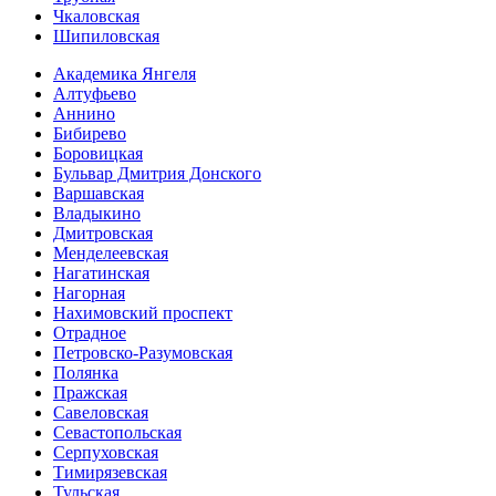
Чкаловская
Шипиловская
Академика Янгеля
Алтуфьево
Аннино
Бибирево
Боровицкая
Бульвар Дмитрия Донского
Варшавская
Владыкино
Дмитровская
Менделеевская
Нагатинская
Нагорная
Нахимовский проспект
Отрадное
Петровско-Разумовская
Полянка
Пражская
Савеловская
Севасто­польская
Серпуховская
Тимирязевская
Тульская