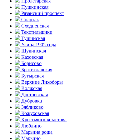
Пролетарская
Пушкинская
Рязанский проспект
Спартак
Сходненская
Текстильщики
Тушинская
Улица 1905 года
Щукинская
Каховская
Борисово
Братиславская
Бутырская
Верхние Лихоборы
Волжская
Достоевская
Дубровка
Зябликово
Кожуховская
Крестьянская застава
Люблино
Марьина роща
Марьино