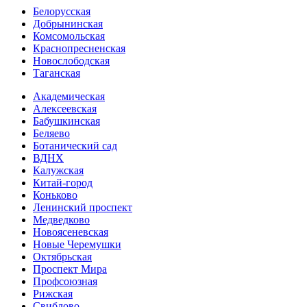
Белорусская
Добрынинская
Комсо­мольская
Краснопресненская
Новослободская
Таганская
Академическая
Алексеевская
Бабушкинская
Беляево
Ботанический сад
ВДНХ
Калужская
Китай-город
Коньково
Ленинский проспект
Медведково
Новоясе­невская
Новые Черемушки
Октябрьская
Проспект Мира
Профсоюзная
Рижская
Свиблово