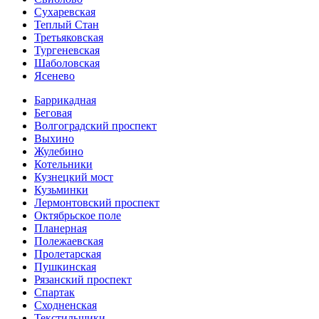
Сухаревская
Теплый Стан
Третьяковская
Тургеневская
Шаболовская
Ясенево
Баррикадная
Беговая
Волгоградский проспект
Выхино
Жулебино
Котельники
Кузнецкий мост
Кузьминки
Лермонтовский проспект
Октябрьское поле
Планерная
Полежаевская
Пролетарская
Пушкинская
Рязанский проспект
Спартак
Сходненская
Текстильщики