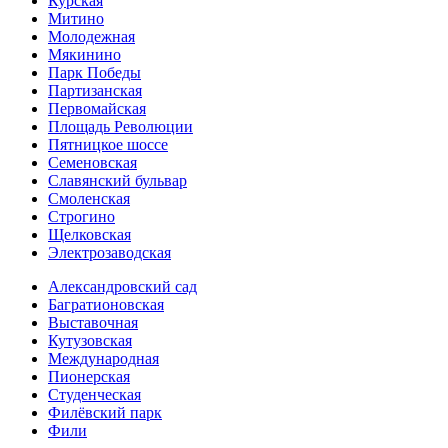
Курская
Митино
Молодежная
Мякинино
Парк Победы
Партизанская
Первомайская
Площадь Революции
Пятницкое шоссе
Семеновская
Славянский бульвар
Смоленская
Строгино
Щелковская
Электро­заводская
Александ­ровский сад
Багратионовская
Выставочная
Кутузовская
Международная
Пионерская
Студенческая
Филёвский парк
Фили