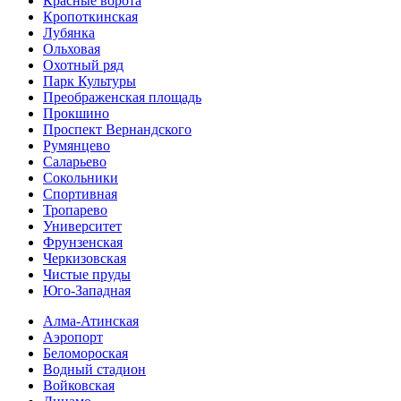
Красные ворота
Кропоткинс­кая
Лубянка
Ольховая
Охотный ряд
Парк Культуры
Преобра­женская площадь
Прокшино
Проспект Вернандского
Румянцево
Саларьево
Сокольники
Спортивная
Тропарево
Университет
Фрунзенская
Черкизовская
Чистые пруды
Юго-Западная
Алма-Атинская
Аэропорт
Беломороская
Водный стадион
Войковская