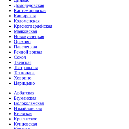
Динамо
Домоде­довская
Кантеми­ровская
Каширская
Коломенская
Красногвар­дейская
Маяковская
Новокузнецкая
Орехово
Павелецкая
Речной вокзал
Сокол
Тверская
Театральная
Технопарк
Ховрино
Царицыно
Арбатская
Бауманская
Волоколамская
Измайловская
Киевская
Крылатское
Кунцевская