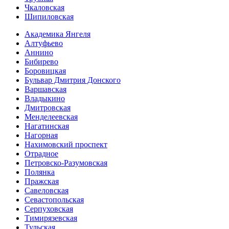
Чкаловская
Шипиловская
Академика Янгеля
Алтуфьево
Аннино
Бибирево
Боровицкая
Бульвар Дмитрия Донского
Варшавская
Владыкино
Дмитровская
Менделеевская
Нагатинская
Нагорная
Нахимовский проспект
Отрадное
Петровско-Разумовская
Полянка
Пражская
Савеловская
Севасто­польская
Серпуховская
Тимирязевская
Тульская