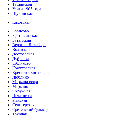
Тушинская
Улица 1905 года
Щукинская
Каховская
Борисово
Братиславская
Бутырская
Верхние Лихоборы
Волжская
Достоевская
Дубровка
Зябликово
Кожуховская
Крестьянская застава
Люблино
Марьина роща
Марьино
Окружная
Печатники
Римская
Селигерская
Сретенский бульвар
Трубная