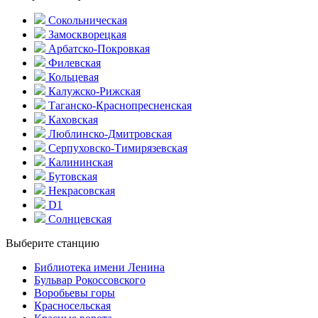
Сокольническая
Замоскворецкая
Арбатско-Покровкая
Филевская
Кольцевая
Калужско-Рижская
Таганско-Краснопресненская
Каховская
Люблинско-Дмитровская
Серпуховско-Тимирязевская
Калининская
Бутовская
Некрасовская
D1
Солнцевская
Выберите станцию
Библиотека имени Ленина
Бульвар Рокоссовского
Воробьевы горы
Красно­сельская