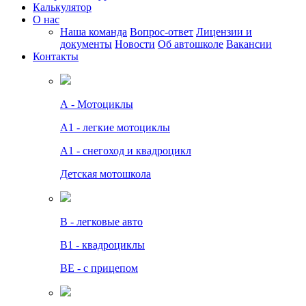
Калькулятор
О нас
Наша команда
Вопрос-ответ
Лицензии и
документы
Новости
Об автошколе
Вакансии
Контакты
А - Мотоциклы
A1 - легкие мотоциклы
A1 - снегоход и квадроцикл
Детская мотошкола
B - легковые авто
В1 - квадроциклы
BE - с прицепом