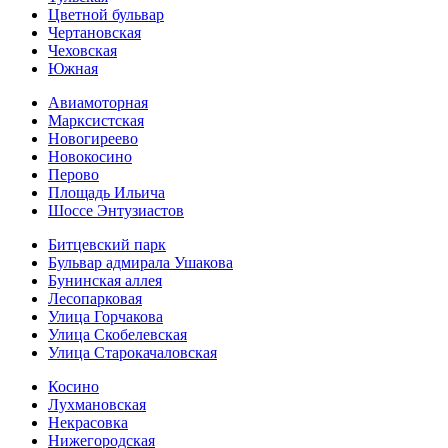
Цветной бульвар
Чертановская
Чеховская
Южная
Авиамоторная
Марксистская
Новогиреево
Новокосино
Перово
Площадь Ильича
Шоссе Энтузиастов
Битцевский парк
Бульвар адмирала Ушакова
Бунинская аллея
Лесопарковая
Улица Горчакова
Улица Скобелевская
Улица Старокача­ловская
Косино
Лухмановская
Некрасовка
Нижегородская