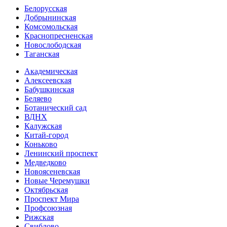
Белорусская
Добрынинская
Комсо­мольская
Краснопресненская
Новослободская
Таганская
Академическая
Алексеевская
Бабушкинская
Беляево
Ботанический сад
ВДНХ
Калужская
Китай-город
Коньково
Ленинский проспект
Медведково
Новоясе­невская
Новые Черемушки
Октябрьская
Проспект Мира
Профсоюзная
Рижская
Свиблово