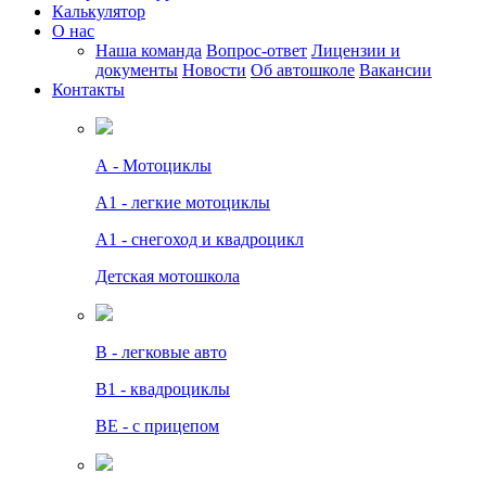
Калькулятор
О нас
Наша команда
Вопрос-ответ
Лицензии и
документы
Новости
Об автошколе
Вакансии
Контакты
А - Мотоциклы
A1 - легкие мотоциклы
A1 - снегоход и квадроцикл
Детская мотошкола
B - легковые авто
В1 - квадроциклы
BE - с прицепом