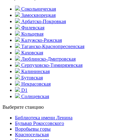
Сокольническая
Замоскворецкая
Арбатско-Покровкая
Филевская
Кольцевая
Калужско-Рижская
Таганско-Краснопресненская
Каховская
Люблинско-Дмитровская
Серпуховско-Тимирязевская
Калининская
Бутовская
Некрасовская
D1
Солнцевская
Выберите станцию
Библиотека имени Ленина
Бульвар Рокоссовского
Воробьевы горы
Красно­сельская