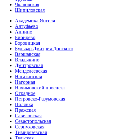
Чкаловская
Шипиловская
Академика Янгеля
Алтуфьево
Аннино
Бибирево
Боровицкая
Бульвар Дмитрия Донского
Варшавская
Владыкино
Дмитровская
Менделеевская
Нагатинская
Нагорная
Нахимовский проспект
Отрадное
Петровско-Разумовская
Полянка
Пражская
Савеловская
Севасто­польская
Серпуховская
Тимирязевская
Тульская