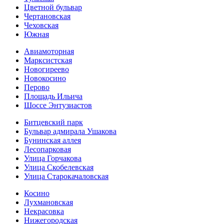
Цветной бульвар
Чертановская
Чеховская
Южная
Авиамоторная
Марксистская
Новогиреево
Новокосино
Перово
Площадь Ильича
Шоссе Энтузиастов
Битцевский парк
Бульвар адмирала Ушакова
Бунинская аллея
Лесопарковая
Улица Горчакова
Улица Скобелевская
Улица Старокача­ловская
Косино
Лухмановская
Некрасовка
Нижегородская