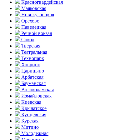
Красногвар­дейская
Маяковская
Новокузнецкая
Орехово
Павелецкая
Речной вокзал
Сокол
Тверская
Театральная
Технопарк
Ховрино
Царицыно
Арбатская
Бауманская
Волоколамская
Измайловская
Киевская
Крылатское
Кунцевская
Курская
Митино
Молодежная
Мякинино