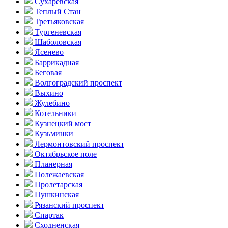
Сухаревская
Теплый Стан
Третьяковская
Тургеневская
Шаболовская
Ясенево
Баррикадная
Беговая
Волгоградский проспект
Выхино
Жулебино
Котельники
Кузнецкий мост
Кузьминки
Лермонтовский проспект
Октябрьское поле
Планерная
Полежаевская
Пролетарская
Пушкинская
Рязанский проспект
Спартак
Сходненская