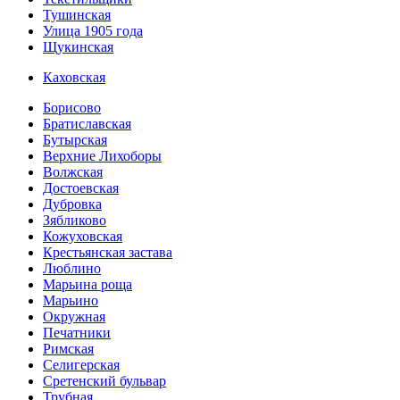
Тушинская
Улица 1905 года
Щукинская
Каховская
Борисово
Братиславская
Бутырская
Верхние Лихоборы
Волжская
Достоевская
Дубровка
Зябликово
Кожуховская
Крестьянская застава
Люблино
Марьина роща
Марьино
Окружная
Печатники
Римская
Селигерская
Сретенский бульвар
Трубная