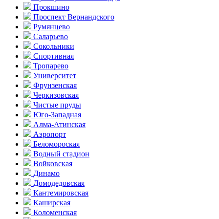
Прокшино
Проспект Вернандского
Румянцево
Саларьево
Сокольники
Спортивная
Тропарево
Университет
Фрунзенская
Черкизовская
Чистые пруды
Юго-Западная
Алма-Атинская
Аэропорт
Беломороская
Водный стадион
Войковская
Динамо
Домоде­довская
Кантеми­ровская
Каширская
Коломенская