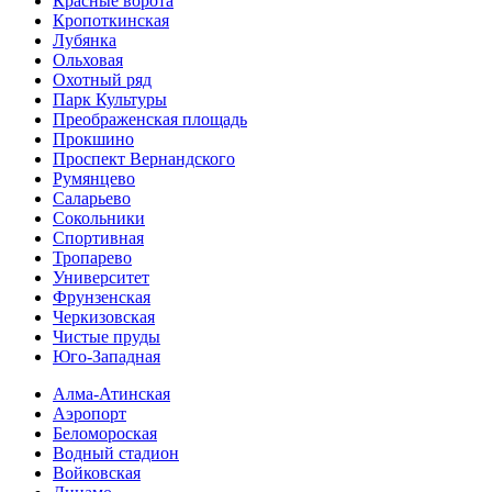
Красные ворота
Кропоткинс­кая
Лубянка
Ольховая
Охотный ряд
Парк Культуры
Преобра­женская площадь
Прокшино
Проспект Вернандского
Румянцево
Саларьево
Сокольники
Спортивная
Тропарево
Университет
Фрунзенская
Черкизовская
Чистые пруды
Юго-Западная
Алма-Атинская
Аэропорт
Беломороская
Водный стадион
Войковская