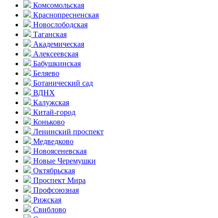
Комсо­мольская
Краснопресненская
Новослободская
Таганская
Академическая
Алексеевская
Бабушкинская
Беляево
Ботанический сад
ВДНХ
Калужская
Китай-город
Коньково
Ленинский проспект
Медведково
Новоясе­невская
Новые Черемушки
Октябрьская
Проспект Мира
Профсоюзная
Рижская
Свиблово