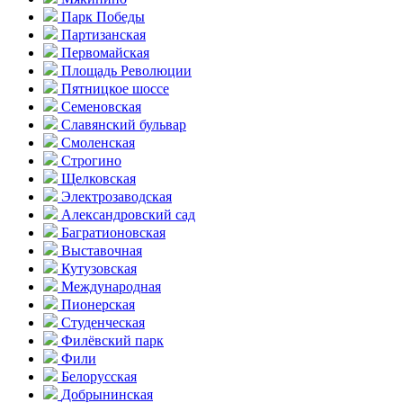
Парк Победы
Партизанская
Первомайская
Площадь Революции
Пятницкое шоссе
Семеновская
Славянский бульвар
Смоленская
Строгино
Щелковская
Электро­заводская
Александ­ровский сад
Багратионовская
Выставочная
Кутузовская
Международная
Пионерская
Студенческая
Филёвский парк
Фили
Белорусская
Добрынинская