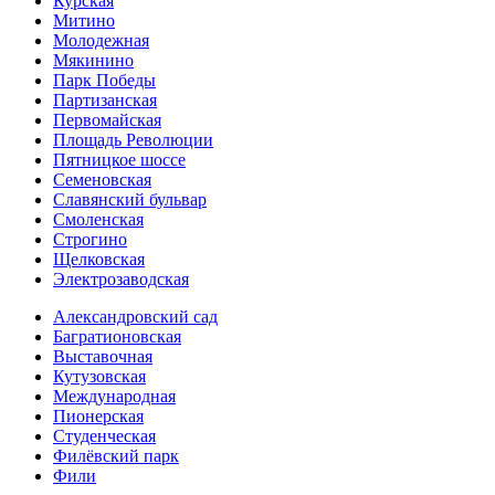
Курская
Митино
Молодежная
Мякинино
Парк Победы
Партизанская
Первомайская
Площадь Революции
Пятницкое шоссе
Семеновская
Славянский бульвар
Смоленская
Строгино
Щелковская
Электро­заводская
Александ­ровский сад
Багратионовская
Выставочная
Кутузовская
Международная
Пионерская
Студенческая
Филёвский парк
Фили