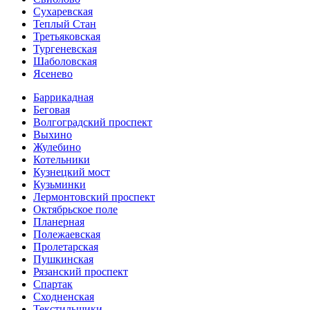
Сухаревская
Теплый Стан
Третьяковская
Тургеневская
Шаболовская
Ясенево
Баррикадная
Беговая
Волгоградский проспект
Выхино
Жулебино
Котельники
Кузнецкий мост
Кузьминки
Лермонтовский проспект
Октябрьское поле
Планерная
Полежаевская
Пролетарская
Пушкинская
Рязанский проспект
Спартак
Сходненская
Текстильщики