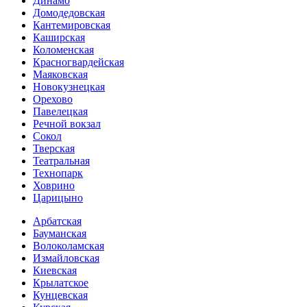
Динамо
Домоде­довская
Кантеми­ровская
Каширская
Коломенская
Красногвар­дейская
Маяковская
Новокузнецкая
Орехово
Павелецкая
Речной вокзал
Сокол
Тверская
Театральная
Технопарк
Ховрино
Царицыно
Арбатская
Бауманская
Волоколамская
Измайловская
Киевская
Крылатское
Кунцевская