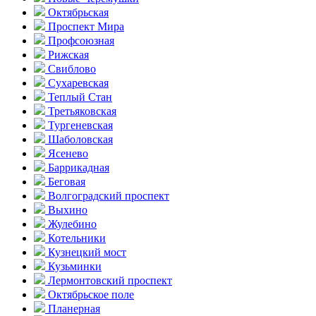
Октябрьская
Проспект Мира
Профсоюзная
Рижская
Свиблово
Сухаревская
Теплый Стан
Третьяковская
Тургеневская
Шаболовская
Ясенево
Баррикадная
Беговая
Волгоградский проспект
Выхино
Жулебино
Котельники
Кузнецкий мост
Кузьминки
Лермонтовский проспект
Октябрьское поле
Планерная