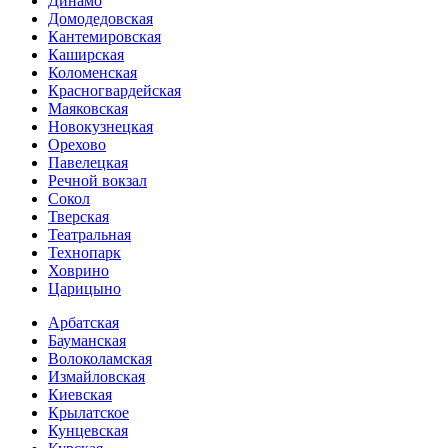
Динамо
Домоде­довская
Кантеми­ровская
Каширская
Коломенская
Красногвар­дейская
Маяковская
Новокузнецкая
Орехово
Павелецкая
Речной вокзал
Сокол
Тверская
Театральная
Технопарк
Ховрино
Царицыно
Арбатская
Бауманская
Волоколамская
Измайловская
Киевская
Крылатское
Кунцевская