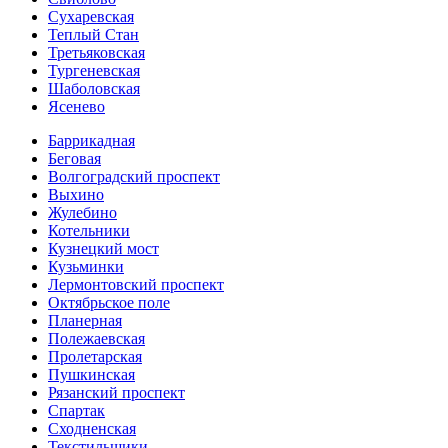
Сухаревская
Теплый Стан
Третьяковская
Тургеневская
Шаболовская
Ясенево
Баррикадная
Беговая
Волгоградский проспект
Выхино
Жулебино
Котельники
Кузнецкий мост
Кузьминки
Лермонтовский проспект
Октябрьское поле
Планерная
Полежаевская
Пролетарская
Пушкинская
Рязанский проспект
Спартак
Сходненская
Текстильщики