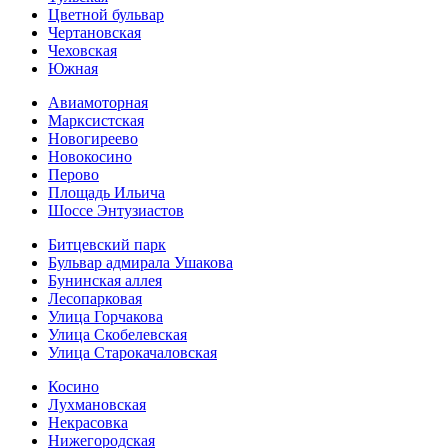
Цветной бульвар
Чертановская
Чеховская
Южная
Авиамоторная
Марксистская
Новогиреево
Новокосино
Перово
Площадь Ильича
Шоссе Энтузиастов
Битцевский парк
Бульвар адмирала Ушакова
Бунинская аллея
Лесопарковая
Улица Горчакова
Улица Скобелевская
Улица Старокача­ловская
Косино
Лухмановская
Некрасовка
Нижегородская