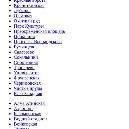
Красные ворота
Кропоткинс­кая
Лубянка
Ольховая
Охотный ряд
Парк Культуры
Преобра­женская площадь
Прокшино
Проспект Вернандского
Румянцево
Саларьево
Сокольники
Спортивная
Тропарево
Университет
Фрунзенская
Черкизовская
Чистые пруды
Юго-Западная
Алма-Атинская
Аэропорт
Беломороская
Водный стадион
Войковская