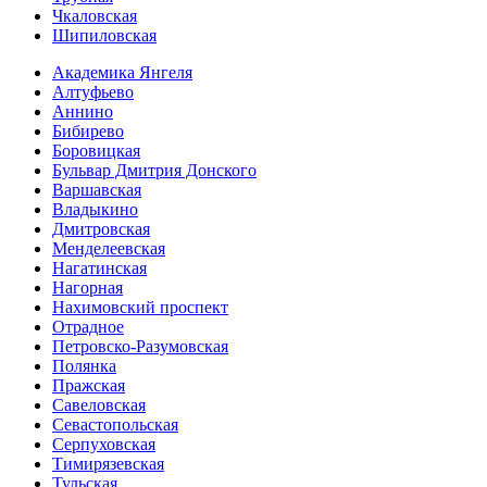
Чкаловская
Шипиловская
Академика Янгеля
Алтуфьево
Аннино
Бибирево
Боровицкая
Бульвар Дмитрия Донского
Варшавская
Владыкино
Дмитровская
Менделеевская
Нагатинская
Нагорная
Нахимовский проспект
Отрадное
Петровско-Разумовская
Полянка
Пражская
Савеловская
Севасто­польская
Серпуховская
Тимирязевская
Тульская