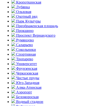
Кропоткинс­кая
Лубянка
Ольховая
Охотный ряд
Парк Культуры
Преобра­женская площадь
Прокшино
Проспект Вернандского
Румянцево
Саларьево
Сокольники
Спортивная
Тропарево
Университет
Фрунзенская
Черкизовская
Чистые пруды
Юго-Западная
Алма-Атинская
Аэропорт
Беломороская
Водный стадион