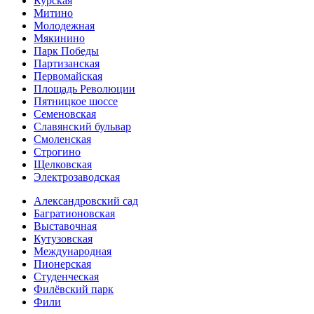
Курская
Митино
Молодежная
Мякинино
Парк Победы
Партизанская
Первомайская
Площадь Революции
Пятницкое шоссе
Семеновская
Славянский бульвар
Смоленская
Строгино
Щелковская
Электро­заводская
Александ­ровский сад
Багратионовская
Выставочная
Кутузовская
Международная
Пионерская
Студенческая
Филёвский парк
Фили