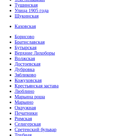
Тушинская
Улица 1905 года
Щукинская
Каховская
Борисово
Братиславская
Бутырская
Верхние Лихоборы
Волжская
Достоевская
Дубровка
Зябликово
Кожуховская
Крестьянская застава
Люблино
Марьина роща
Марьино
Окружная
Печатники
Римская
Селигерская
Сретенский бульвар
Трубная