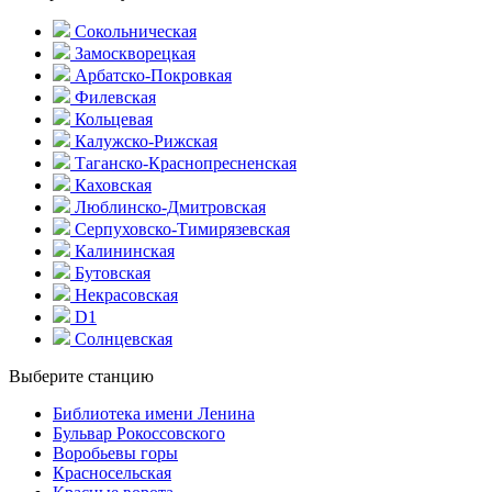
Сокольническая
Замоскворецкая
Арбатско-Покровкая
Филевская
Кольцевая
Калужско-Рижская
Таганско-Краснопресненская
Каховская
Люблинско-Дмитровская
Серпуховско-Тимирязевская
Калининская
Бутовская
Некрасовская
D1
Солнцевская
Выберите станцию
Библиотека имени Ленина
Бульвар Рокоссовского
Воробьевы горы
Красно­сельская