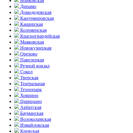
Войковская
Динамо
Домоде­довская
Кантеми­ровская
Каширская
Коломенская
Красногвар­дейская
Маяковская
Новокузнецкая
Орехово
Павелецкая
Речной вокзал
Сокол
Тверская
Театральная
Технопарк
Ховрино
Царицыно
Арбатская
Бауманская
Волоколамская
Измайловская
Киевская