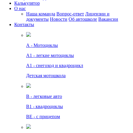
Калькулятор
О нас
Наша команда
Вопрос-ответ
Лицензии и
документы
Новости
Об автошколе
Вакансии
Контакты
А - Мотоциклы
A1 - легкие мотоциклы
A1 - снегоход и квадроцикл
Детская мотошкола
B - легковые авто
В1 - квадроциклы
BE - с прицепом