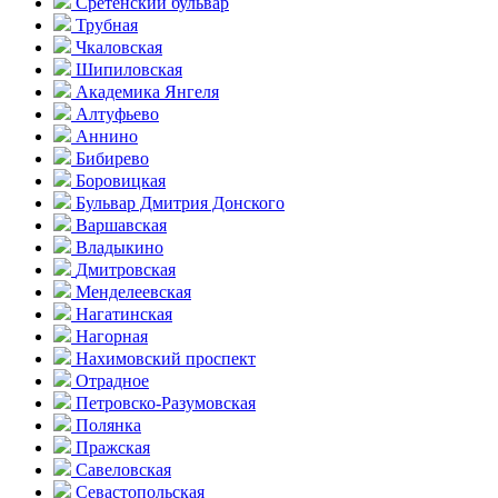
Сретенский бульвар
Трубная
Чкаловская
Шипиловская
Академика Янгеля
Алтуфьево
Аннино
Бибирево
Боровицкая
Бульвар Дмитрия Донского
Варшавская
Владыкино
Дмитровская
Менделеевская
Нагатинская
Нагорная
Нахимовский проспект
Отрадное
Петровско-Разумовская
Полянка
Пражская
Савеловская
Севасто­польская