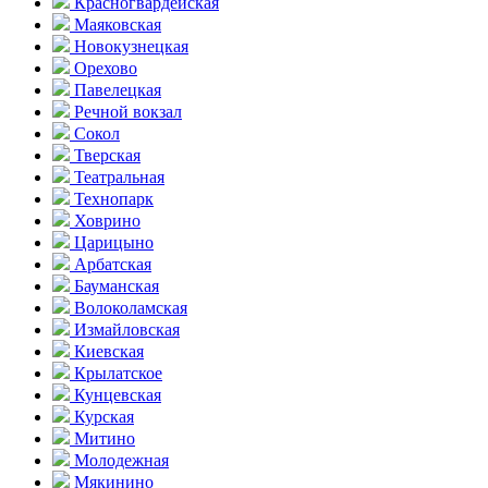
Красногвар­дейская
Маяковская
Новокузнецкая
Орехово
Павелецкая
Речной вокзал
Сокол
Тверская
Театральная
Технопарк
Ховрино
Царицыно
Арбатская
Бауманская
Волоколамская
Измайловская
Киевская
Крылатское
Кунцевская
Курская
Митино
Молодежная
Мякинино