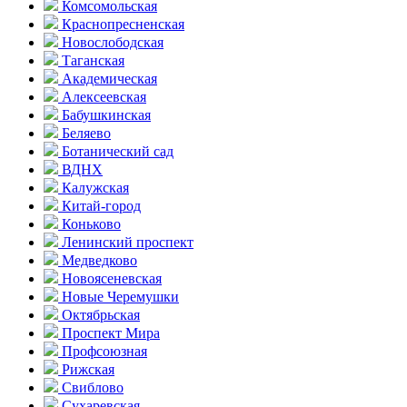
Комсо­мольская
Краснопресненская
Новослободская
Таганская
Академическая
Алексеевская
Бабушкинская
Беляево
Ботанический сад
ВДНХ
Калужская
Китай-город
Коньково
Ленинский проспект
Медведково
Новоясе­невская
Новые Черемушки
Октябрьская
Проспект Мира
Профсоюзная
Рижская
Свиблово
Сухаревская