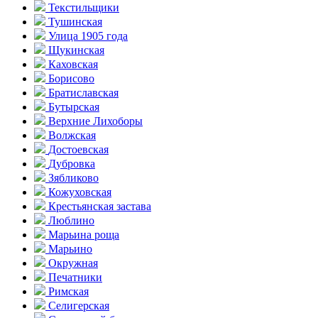
Текстильщики
Тушинская
Улица 1905 года
Щукинская
Каховская
Борисово
Братиславская
Бутырская
Верхние Лихоборы
Волжская
Достоевская
Дубровка
Зябликово
Кожуховская
Крестьянская застава
Люблино
Марьина роща
Марьино
Окружная
Печатники
Римская
Селигерская