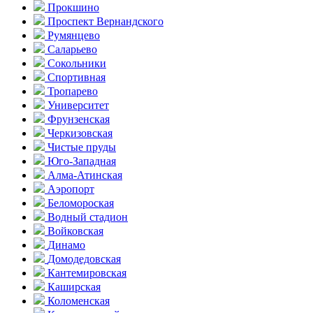
Прокшино
Проспект Вернандского
Румянцево
Саларьево
Сокольники
Спортивная
Тропарево
Университет
Фрунзенская
Черкизовская
Чистые пруды
Юго-Западная
Алма-Атинская
Аэропорт
Беломороская
Водный стадион
Войковская
Динамо
Домоде­довская
Кантеми­ровская
Каширская
Коломенская