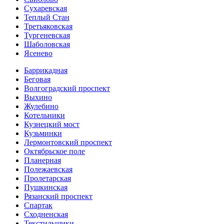
Сухаревская
Теплый Стан
Третьяковская
Тургеневская
Шаболовская
Ясенево
Баррикадная
Беговая
Волгоградский проспект
Выхино
Жулебино
Котельники
Кузнецкий мост
Кузьминки
Лермонтовский проспект
Октябрьское поле
Планерная
Полежаевская
Пролетарская
Пушкинская
Рязанский проспект
Спартак
Сходненская
Текстильщики