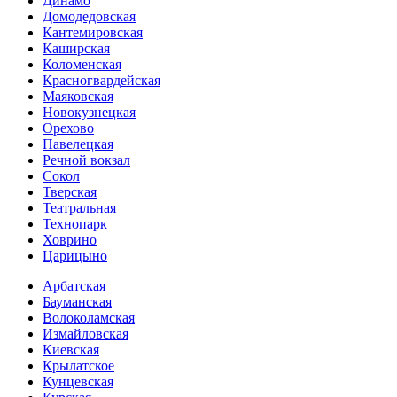
Динамо
Домоде­довская
Кантеми­ровская
Каширская
Коломенская
Красногвар­дейская
Маяковская
Новокузнецкая
Орехово
Павелецкая
Речной вокзал
Сокол
Тверская
Театральная
Технопарк
Ховрино
Царицыно
Арбатская
Бауманская
Волоколамская
Измайловская
Киевская
Крылатское
Кунцевская