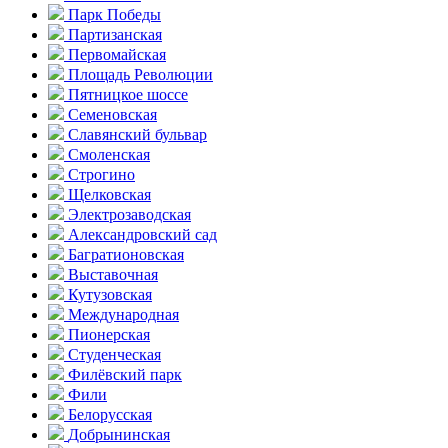
Парк Победы
Партизанская
Первомайская
Площадь Революции
Пятницкое шоссе
Семеновская
Славянский бульвар
Смоленская
Строгино
Щелковская
Электро­заводская
Александ­ровский сад
Багратионовская
Выставочная
Кутузовская
Международная
Пионерская
Студенческая
Филёвский парк
Фили
Белорусская
Добрынинская