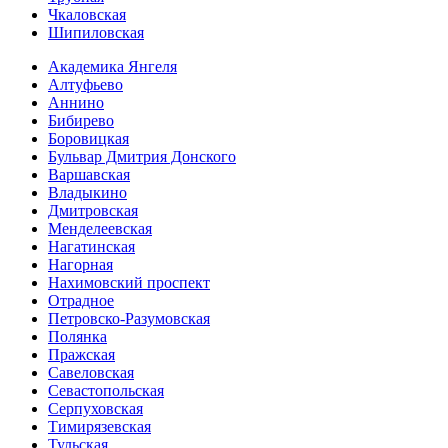
Чкаловская
Шипиловская
Академика Янгеля
Алтуфьево
Аннино
Бибирево
Боровицкая
Бульвар Дмитрия Донского
Варшавская
Владыкино
Дмитровская
Менделеевская
Нагатинская
Нагорная
Нахимовский проспект
Отрадное
Петровско-Разумовская
Полянка
Пражская
Савеловская
Севасто­польская
Серпуховская
Тимирязевская
Тульская