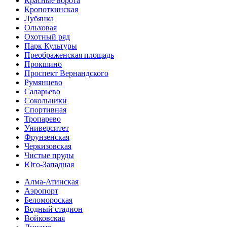
Красные ворота
Кропоткинс­кая
Лубянка
Ольховая
Охотный ряд
Парк Культуры
Преобра­женская площадь
Прокшино
Проспект Вернандского
Румянцево
Саларьево
Сокольники
Спортивная
Тропарево
Университет
Фрунзенская
Черкизовская
Чистые пруды
Юго-Западная
Алма-Атинская
Аэропорт
Беломороская
Водный стадион
Войковская