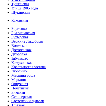
Тушинская
Улица 1905 года
Щукинская
Каховская
Борисово
Братиславская
Бутырская
Верхние Лихоборы
Волжская
Достоевская
Дубровка
Зябликово
Кожуховская
Крестьянская застава
Люблино
Марьина роща
Марьино
Окружная
Печатники
Римская
Селигерская
Сретенский бульвар
Трубная