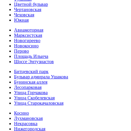
Цветной бульвар
Чертановская
Чеховская
Южная
Авиамоторная
Марксистская
Новогиреево
Новокосино
Перово
Площадь Ильича
Шоссе Энтузиастов
Битцевский парк
Бульвар адмирала Ушакова
Бунинская аллея
Лесопарковая
Улица Горчакова
Улица Скобелевская
Улица Старокача­ловская
Косино
Лухмановская
Некрасовка
Нижегородская