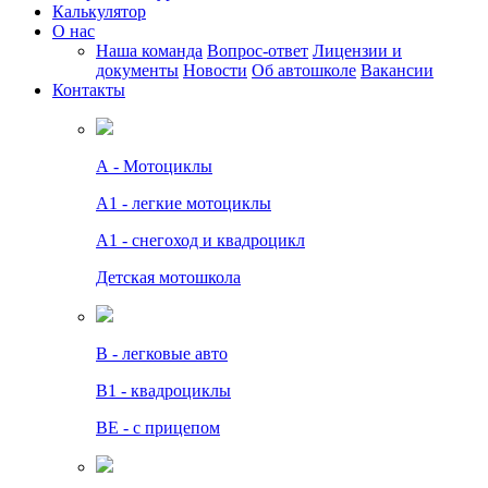
Калькулятор
О нас
Наша команда
Вопрос-ответ
Лицензии и
документы
Новости
Об автошколе
Вакансии
Контакты
А - Мотоциклы
A1 - легкие мотоциклы
A1 - снегоход и квадроцикл
Детская мотошкола
B - легковые авто
В1 - квадроциклы
BE - с прицепом