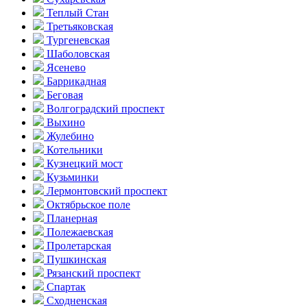
Теплый Стан
Третьяковская
Тургеневская
Шаболовская
Ясенево
Баррикадная
Беговая
Волгоградский проспект
Выхино
Жулебино
Котельники
Кузнецкий мост
Кузьминки
Лермонтовский проспект
Октябрьское поле
Планерная
Полежаевская
Пролетарская
Пушкинская
Рязанский проспект
Спартак
Сходненская