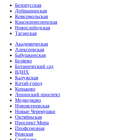
Белорусская
Добрынинская
Комсо­мольская
Краснопресненская
Новослободская
Таганская
Академическая
Алексеевская
Бабушкинская
Беляево
Ботанический сад
ВДНХ
Калужская
Китай-город
Коньково
Ленинский проспект
Медведково
Новоясе­невская
Новые Черемушки
Октябрьская
Проспект Мира
Профсоюзная
Рижская
Свиблово