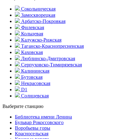
Сокольническая
Замоскворецкая
Арбатско-Покровкая
Филевская
Кольцевая
Калужско-Рижская
Таганско-Краснопресненская
Каховская
Люблинско-Дмитровская
Серпуховско-Тимирязевская
Калининская
Бутовская
Некрасовская
D1
Солнцевская
Выберите станцию
Библиотека имени Ленина
Бульвар Рокоссовского
Воробьевы горы
Красно­сельская