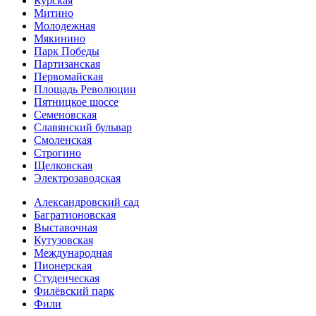
Курская
Митино
Молодежная
Мякинино
Парк Победы
Партизанская
Первомайская
Площадь Революции
Пятницкое шоссе
Семеновская
Славянский бульвар
Смоленская
Строгино
Щелковская
Электро­заводская
Александ­ровский сад
Багратионовская
Выставочная
Кутузовская
Международная
Пионерская
Студенческая
Филёвский парк
Фили