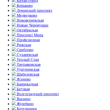
Китай-город
Коньково
Ленинский проспект
Медведково
Новоясе­невская
Новые Черемушки
Октябрьская
Проспект Мира
Профсоюзная
Рижская
Свиблово
Сухаревская
Теплый Стан
Третьяковская
Тургеневская
Шаболовская
Ясенево
Баррикадная
Беговая
Волгоградский проспект
Выхино
Жулебино
Котельники