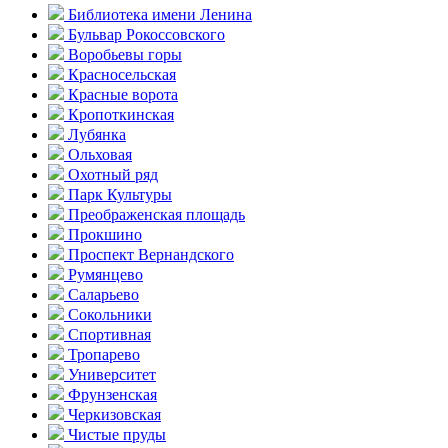
Библиотека имени Ленина
Бульвар Рокоссовского
Воробьевы горы
Красно­сельская
Красные ворота
Кропоткинс­кая
Лубянка
Ольховая
Охотный ряд
Парк Культуры
Преобра­женская площадь
Прокшино
Проспект Вернандского
Румянцево
Саларьево
Сокольники
Спортивная
Тропарево
Университет
Фрунзенская
Черкизовская
Чистые пруды