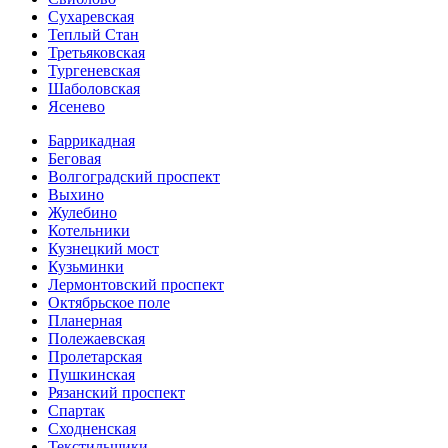
Сухаревская
Теплый Стан
Третьяковская
Тургеневская
Шаболовская
Ясенево
Баррикадная
Беговая
Волгоградский проспект
Выхино
Жулебино
Котельники
Кузнецкий мост
Кузьминки
Лермонтовский проспект
Октябрьское поле
Планерная
Полежаевская
Пролетарская
Пушкинская
Рязанский проспект
Спартак
Сходненская
Текстильщики