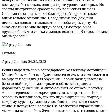
повороты, в какой-то момент я уже отчаялся откатать
восьмерку без косяков, один раз даже уронил мотоцикл. Но
советы инструктора сработали как волшебная пилюля.
Словами не описать, как я благодарен Андрею за такое
внимательное отношение. Перед экзаменом докупил
несколько дополнительных часов чтобы сдать сразу. На
экзамене никто мне не придирался, атмосфера была
дружелюбная, что слегка сгладило волнение. В целом, остался
очень доволен.
Отзывы
Артур Осипов
04.02.2020
Решил выразить свою благодарность коллективу мотошколы!
Может быть мой отзыв будет полезен всем, кто сомневается и
выбирает площадку для обучения. Теория закладывает азы
безопасной езды на мотоцикле и объясняет правила
дорожного движения. Я автомобилист со стажем, поэтому
мне не терпелось поскорее приступить к практике. Что
особенно понравилось, так это индивидуальный подход к
каждому курсанту: можно спокойно заниматься в своем
темпе. Инструктор наблюдает за отработкой упражнений и
укажет на все ошибки. Желающих открыть категорию много,