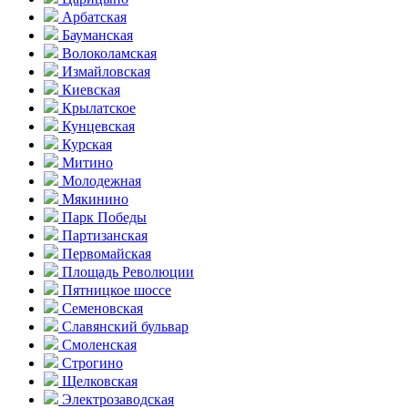
Арбатская
Бауманская
Волоколамская
Измайловская
Киевская
Крылатское
Кунцевская
Курская
Митино
Молодежная
Мякинино
Парк Победы
Партизанская
Первомайская
Площадь Революции
Пятницкое шоссе
Семеновская
Славянский бульвар
Смоленская
Строгино
Щелковская
Электро­заводская