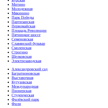
Курская
Митино
Молодежная
Мякинино
Парк Победы
Партизанская
Первомайская
Площадь Революции
Пятницкое шоссе
Семеновская
Славянский бульвар
Смоленская
Строгино
Щелковская
Электро­заводская
Александ­ровский сад
Багратионовская
Выставочная
Кутузовская
Международная
Пионерская
Студенческая
Филёвский парк
Фили