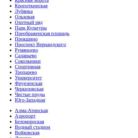
Красные ворота
Кропоткинс­кая
Лубянка
Ольховая
Охотный ряд
Парк Культуры
Преобра­женская площадь
Прокшино
Проспект Вернандского
Румянцево
Саларьево
Сокольники
Спортивная
Тропарево
Университет
Фрунзенская
Черкизовская
Чистые пруды
Юго-Западная
Алма-Атинская
Аэропорт
Беломороская
Водный стадион
Войковская