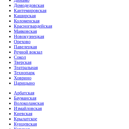
Динамо
Домоде­довская
Кантеми­ровская
Каширская
Коломенская
Красногвар­дейская
Маяковская
Новокузнецкая
Орехово
Павелецкая
Речной вокзал
Сокол
Тверская
Театральная
Технопарк
Ховрино
Царицыно
Арбатская
Бауманская
Волоколамская
Измайловская
Киевская
Крылатское
Кунцевская