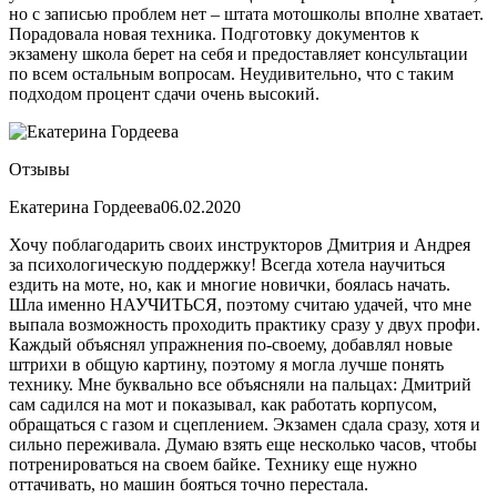
но с записью проблем нет – штата мотошколы вполне хватает.
Порадовала новая техника. Подготовку документов к
экзамену школа берет на себя и предоставляет консультации
по всем остальным вопросам. Неудивительно, что с таким
подходом процент сдачи очень высокий.
Отзывы
Екатерина Гордеева
06.02.2020
Хочу поблагодарить своих инструкторов Дмитрия и Андрея
за психологическую поддержку! Всегда хотела научиться
ездить на моте, но, как и многие новички, боялась начать.
Шла именно НАУЧИТЬСЯ, поэтому считаю удачей, что мне
выпала возможность проходить практику сразу у двух профи.
Каждый объяснял упражнения по-своему, добавлял новые
штрихи в общую картину, поэтому я могла лучше понять
технику. Мне буквально все объясняли на пальцах: Дмитрий
сам садился на мот и показывал, как работать корпусом,
обращаться с газом и сцеплением. Экзамен сдала сразу, хотя и
сильно переживала. Думаю взять еще несколько часов, чтобы
потренироваться на своем байке. Технику еще нужно
оттачивать, но машин бояться точно перестала.