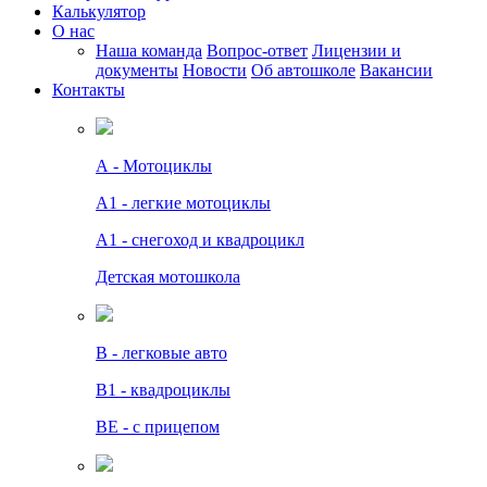
Калькулятор
О нас
Наша команда
Вопрос-ответ
Лицензии и
документы
Новости
Об автошколе
Вакансии
Контакты
А - Мотоциклы
A1 - легкие мотоциклы
A1 - снегоход и квадроцикл
Детская мотошкола
B - легковые авто
В1 - квадроциклы
BE - с прицепом