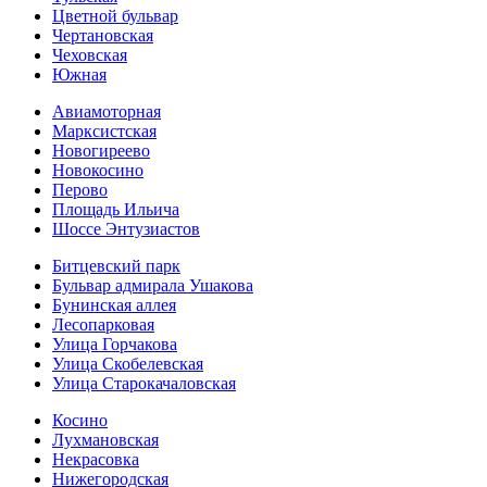
Цветной бульвар
Чертановская
Чеховская
Южная
Авиамоторная
Марксистская
Новогиреево
Новокосино
Перово
Площадь Ильича
Шоссе Энтузиастов
Битцевский парк
Бульвар адмирала Ушакова
Бунинская аллея
Лесопарковая
Улица Горчакова
Улица Скобелевская
Улица Старокача­ловская
Косино
Лухмановская
Некрасовка
Нижегородская