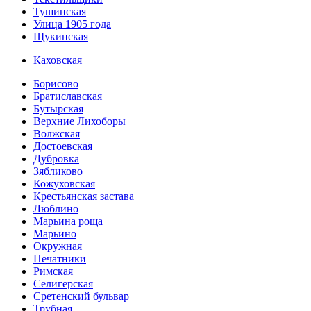
Тушинская
Улица 1905 года
Щукинская
Каховская
Борисово
Братиславская
Бутырская
Верхние Лихоборы
Волжская
Достоевская
Дубровка
Зябликово
Кожуховская
Крестьянская застава
Люблино
Марьина роща
Марьино
Окружная
Печатники
Римская
Селигерская
Сретенский бульвар
Трубная