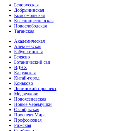
Белорусская
Добрынинская
Комсо­мольская
Краснопресненская
Новослободская
Таганская
Академическая
Алексеевская
Бабушкинская
Беляево
Ботанический сад
ВДНХ
Калужская
Китай-город
Коньково
Ленинский проспект
Медведково
Новоясе­невская
Новые Черемушки
Октябрьская
Проспект Мира
Профсоюзная
Рижская
Свиблово