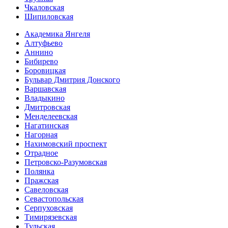
Чкаловская
Шипиловская
Академика Янгеля
Алтуфьево
Аннино
Бибирево
Боровицкая
Бульвар Дмитрия Донского
Варшавская
Владыкино
Дмитровская
Менделеевская
Нагатинская
Нагорная
Нахимовский проспект
Отрадное
Петровско-Разумовская
Полянка
Пражская
Савеловская
Севасто­польская
Серпуховская
Тимирязевская
Тульская