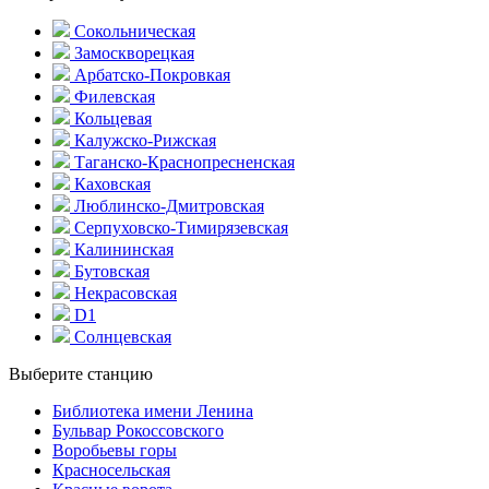
Сокольническая
Замоскворецкая
Арбатско-Покровкая
Филевская
Кольцевая
Калужско-Рижская
Таганско-Краснопресненская
Каховская
Люблинско-Дмитровская
Серпуховско-Тимирязевская
Калининская
Бутовская
Некрасовская
D1
Солнцевская
Выберите станцию
Библиотека имени Ленина
Бульвар Рокоссовского
Воробьевы горы
Красно­сельская