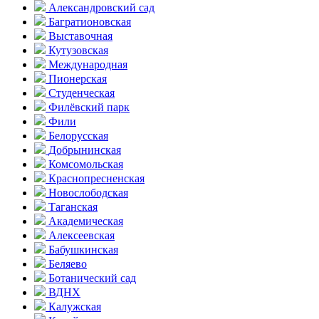
Александ­ровский сад
Багратионовская
Выставочная
Кутузовская
Международная
Пионерская
Студенческая
Филёвский парк
Фили
Белорусская
Добрынинская
Комсо­мольская
Краснопресненская
Новослободская
Таганская
Академическая
Алексеевская
Бабушкинская
Беляево
Ботанический сад
ВДНХ
Калужская