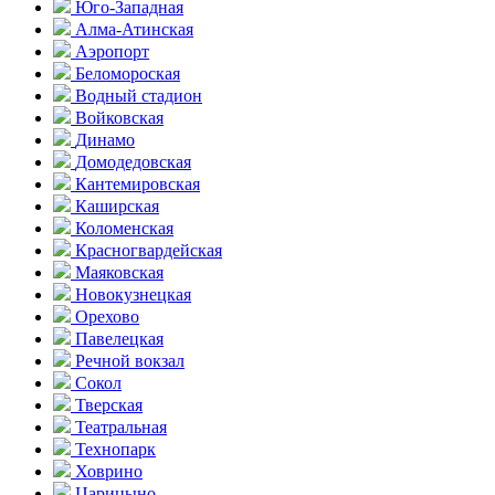
Юго-Западная
Алма-Атинская
Аэропорт
Беломороская
Водный стадион
Войковская
Динамо
Домоде­довская
Кантеми­ровская
Каширская
Коломенская
Красногвар­дейская
Маяковская
Новокузнецкая
Орехово
Павелецкая
Речной вокзал
Сокол
Тверская
Театральная
Технопарк
Ховрино
Царицыно