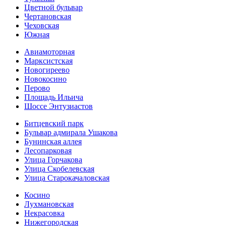
Цветной бульвар
Чертановская
Чеховская
Южная
Авиамоторная
Марксистская
Новогиреево
Новокосино
Перово
Площадь Ильича
Шоссе Энтузиастов
Битцевский парк
Бульвар адмирала Ушакова
Бунинская аллея
Лесопарковая
Улица Горчакова
Улица Скобелевская
Улица Старокача­ловская
Косино
Лухмановская
Некрасовка
Нижегородская