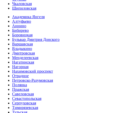
Чкаловская
Шипиловская
Академика Янгеля
Алтуфьево
Аннино
Бибирево
Боровицкая
Бульвар Дмитрия Донского
Варшавская
Владыкино
Дмитровская
Менделеевская
Нагатинская
Нагорная
Нахимовский проспект
Отрадное
Петровско-Разумовская
Полянка
Пражская
Савеловская
Севасто­польская
Серпуховская
Тимирязевская
Тульская