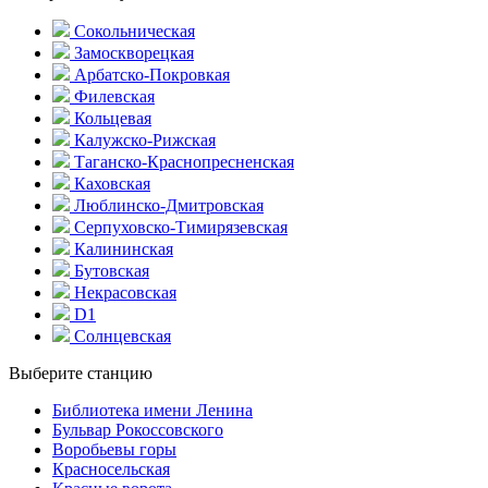
Сокольническая
Замоскворецкая
Арбатско-Покровкая
Филевская
Кольцевая
Калужско-Рижская
Таганско-Краснопресненская
Каховская
Люблинско-Дмитровская
Серпуховско-Тимирязевская
Калининская
Бутовская
Некрасовская
D1
Солнцевская
Выберите станцию
Библиотека имени Ленина
Бульвар Рокоссовского
Воробьевы горы
Красно­сельская