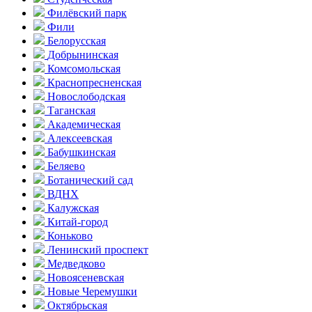
Филёвский парк
Фили
Белорусская
Добрынинская
Комсо­мольская
Краснопресненская
Новослободская
Таганская
Академическая
Алексеевская
Бабушкинская
Беляево
Ботанический сад
ВДНХ
Калужская
Китай-город
Коньково
Ленинский проспект
Медведково
Новоясе­невская
Новые Черемушки
Октябрьская