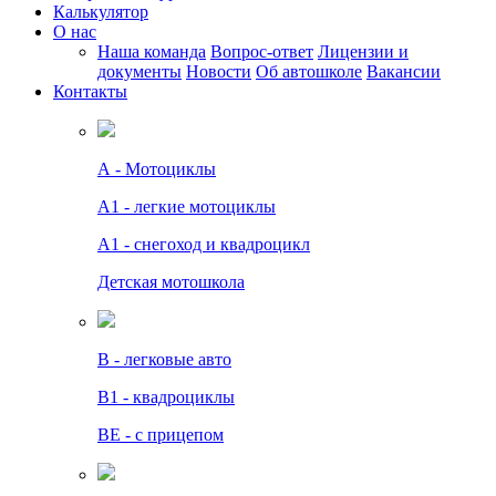
Калькулятор
О нас
Наша команда
Вопрос-ответ
Лицензии и
документы
Новости
Об автошколе
Вакансии
Контакты
А - Мотоциклы
A1 - легкие мотоциклы
A1 - снегоход и квадроцикл
Детская мотошкола
B - легковые авто
В1 - квадроциклы
BE - с прицепом