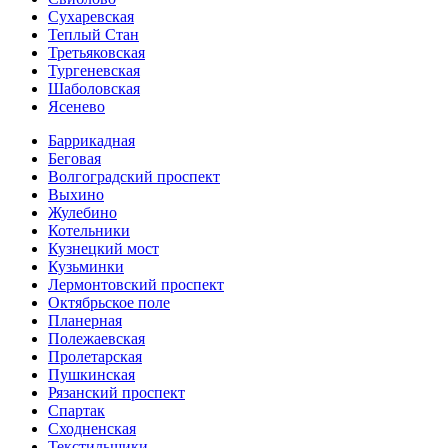
Сухаревская
Теплый Стан
Третьяковская
Тургеневская
Шаболовская
Ясенево
Баррикадная
Беговая
Волгоградский проспект
Выхино
Жулебино
Котельники
Кузнецкий мост
Кузьминки
Лермонтовский проспект
Октябрьское поле
Планерная
Полежаевская
Пролетарская
Пушкинская
Рязанский проспект
Спартак
Сходненская
Текстильщики