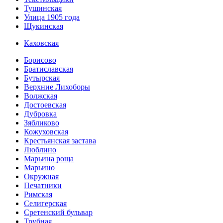
Тушинская
Улица 1905 года
Щукинская
Каховская
Борисово
Братиславская
Бутырская
Верхние Лихоборы
Волжская
Достоевская
Дубровка
Зябликово
Кожуховская
Крестьянская застава
Люблино
Марьина роща
Марьино
Окружная
Печатники
Римская
Селигерская
Сретенский бульвар
Трубная