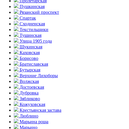
Пролетарская
Пушкинская
Рязанский проспект
Спартак
Сходненская
Текстильщики
Тушинская
Улица 1905 года
Щукинская
Каховская
Борисово
Братиславская
Бутырская
Верхние Лихоборы
Волжская
Достоевская
Дубровка
Зябликово
Кожуховская
Крестьянская застава
Люблино
Марьина роща
Марьино