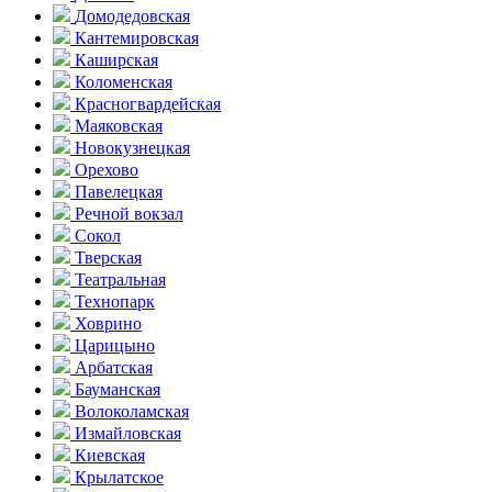
Домоде­довская
Кантеми­ровская
Каширская
Коломенская
Красногвар­дейская
Маяковская
Новокузнецкая
Орехово
Павелецкая
Речной вокзал
Сокол
Тверская
Театральная
Технопарк
Ховрино
Царицыно
Арбатская
Бауманская
Волоколамская
Измайловская
Киевская
Крылатское