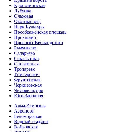
Красные ворота
Кропоткинс­кая
Лубянка
Ольховая
Охотный ряд
Парк Культуры
Преобра­женская площадь
Прокшино
Проспект Вернандского
Румянцево
Саларьево
Сокольники
Спортивная
Тропарево
Университет
Фрунзенская
Черкизовская
Чистые пруды
Юго-Западная
Алма-Атинская
Аэропорт
Беломороская
Водный стадион
Войковская