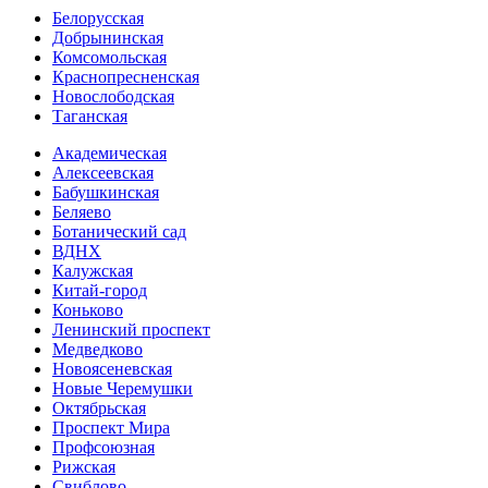
Белорусская
Добрынинская
Комсо­мольская
Краснопресненская
Новослободская
Таганская
Академическая
Алексеевская
Бабушкинская
Беляево
Ботанический сад
ВДНХ
Калужская
Китай-город
Коньково
Ленинский проспект
Медведково
Новоясе­невская
Новые Черемушки
Октябрьская
Проспект Мира
Профсоюзная
Рижская
Свиблово