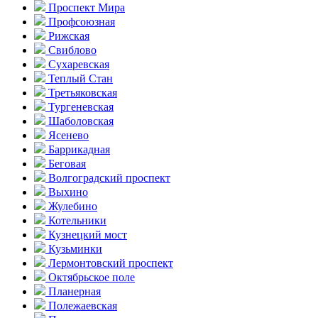
Проспект Мира
Профсоюзная
Рижская
Свиблово
Сухаревская
Теплый Стан
Третьяковская
Тургеневская
Шаболовская
Ясенево
Баррикадная
Беговая
Волгоградский проспект
Выхино
Жулебино
Котельники
Кузнецкий мост
Кузьминки
Лермонтовский проспект
Октябрьское поле
Планерная
Полежаевская