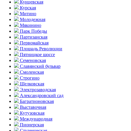
Кунцевская
Курская
Митино
Молодежная
Мякинино
Парк Победы
Партизанская
Первомайская
Площадь Революции
Пятницкое шоссе
Семеновская
Славянский бульвар
Смоленская
Строгино
Щелковская
Электро­заводская
Александ­ровский сад
Багратионовская
Выставочная
Кутузовская
Международная
Пионерская
Студенческая