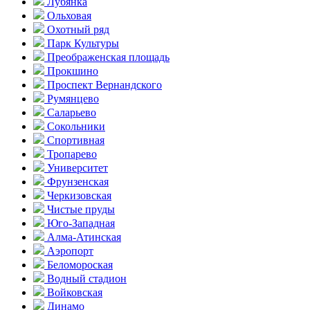
Лубянка
Ольховая
Охотный ряд
Парк Культуры
Преобра­женская площадь
Прокшино
Проспект Вернандского
Румянцево
Саларьево
Сокольники
Спортивная
Тропарево
Университет
Фрунзенская
Черкизовская
Чистые пруды
Юго-Западная
Алма-Атинская
Аэропорт
Беломороская
Водный стадион
Войковская
Динамо