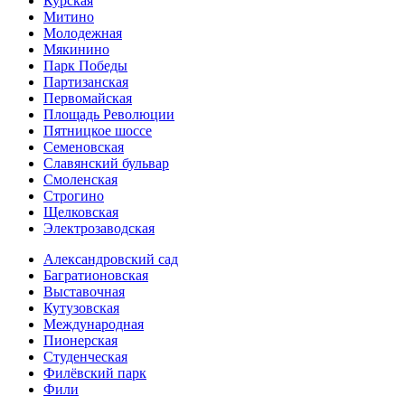
Курская
Митино
Молодежная
Мякинино
Парк Победы
Партизанская
Первомайская
Площадь Революции
Пятницкое шоссе
Семеновская
Славянский бульвар
Смоленская
Строгино
Щелковская
Электро­заводская
Александ­ровский сад
Багратионовская
Выставочная
Кутузовская
Международная
Пионерская
Студенческая
Филёвский парк
Фили