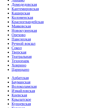
Динамо
Домоде­довская
Кантеми­ровская
Каширская
Коломенская
Красногвар­дейская
Маяковская
Новокузнецкая
Орехово
Павелецкая
Речной вокзал
Сокол
Тверская
Театральная
Технопарк
Ховрино
Царицыно
Арбатская
Бауманская
Волоколамская
Измайловская
Киевская
Крылатское
Кунцевская