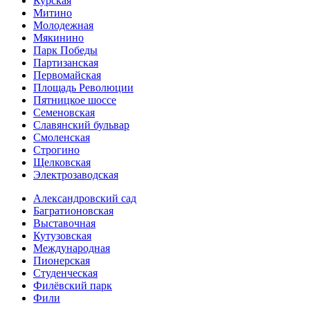
Курская
Митино
Молодежная
Мякинино
Парк Победы
Партизанская
Первомайская
Площадь Революции
Пятницкое шоссе
Семеновская
Славянский бульвар
Смоленская
Строгино
Щелковская
Электро­заводская
Александ­ровский сад
Багратионовская
Выставочная
Кутузовская
Международная
Пионерская
Студенческая
Филёвский парк
Фили