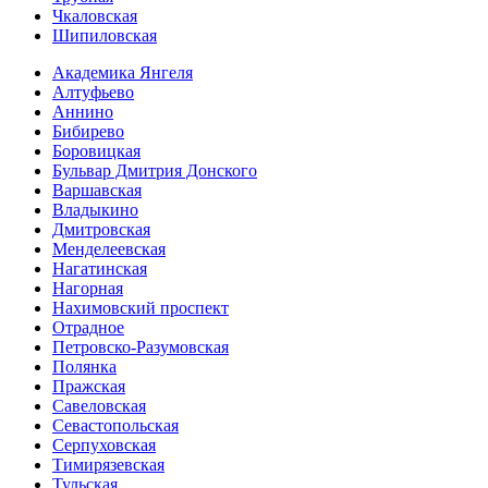
Чкаловская
Шипиловская
Академика Янгеля
Алтуфьево
Аннино
Бибирево
Боровицкая
Бульвар Дмитрия Донского
Варшавская
Владыкино
Дмитровская
Менделеевская
Нагатинская
Нагорная
Нахимовский проспект
Отрадное
Петровско-Разумовская
Полянка
Пражская
Савеловская
Севасто­польская
Серпуховская
Тимирязевская
Тульская