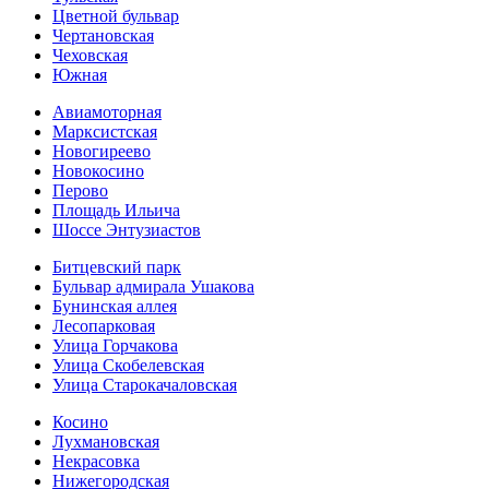
Цветной бульвар
Чертановская
Чеховская
Южная
Авиамоторная
Марксистская
Новогиреево
Новокосино
Перово
Площадь Ильича
Шоссе Энтузиастов
Битцевский парк
Бульвар адмирала Ушакова
Бунинская аллея
Лесопарковая
Улица Горчакова
Улица Скобелевская
Улица Старокача­ловская
Косино
Лухмановская
Некрасовка
Нижегородская