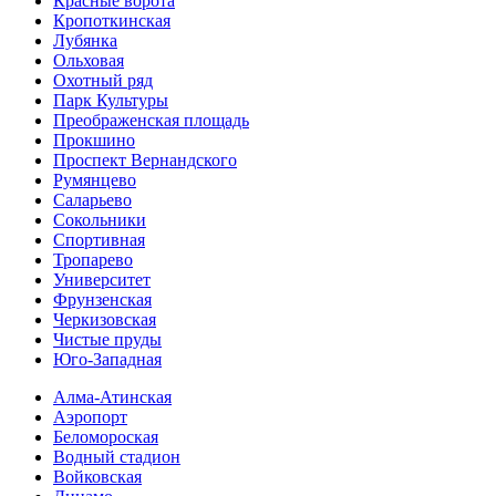
Красные ворота
Кропоткинс­кая
Лубянка
Ольховая
Охотный ряд
Парк Культуры
Преобра­женская площадь
Прокшино
Проспект Вернандского
Румянцево
Саларьево
Сокольники
Спортивная
Тропарево
Университет
Фрунзенская
Черкизовская
Чистые пруды
Юго-Западная
Алма-Атинская
Аэропорт
Беломороская
Водный стадион
Войковская