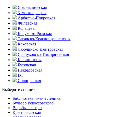
Сокольническая
Замоскворецкая
Арбатско-Покровкая
Филевская
Кольцевая
Калужско-Рижская
Таганско-Краснопресненская
Каховская
Люблинско-Дмитровская
Серпуховско-Тимирязевская
Калининская
Бутовская
Некрасовская
D1
Солнцевская
Выберите станцию
Библиотека имени Ленина
Бульвар Рокоссовского
Воробьевы горы
Красно­сельская