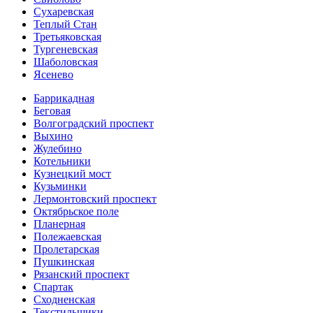
Сухаревская
Теплый Стан
Третьяковская
Тургеневская
Шаболовская
Ясенево
Баррикадная
Беговая
Волгоградский проспект
Выхино
Жулебино
Котельники
Кузнецкий мост
Кузьминки
Лермонтовский проспект
Октябрьское поле
Планерная
Полежаевская
Пролетарская
Пушкинская
Рязанский проспект
Спартак
Сходненская
Текстильщики