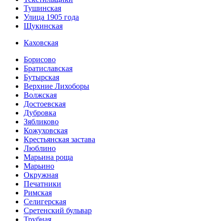
Тушинская
Улица 1905 года
Щукинская
Каховская
Борисово
Братиславская
Бутырская
Верхние Лихоборы
Волжская
Достоевская
Дубровка
Зябликово
Кожуховская
Крестьянская застава
Люблино
Марьина роща
Марьино
Окружная
Печатники
Римская
Селигерская
Сретенский бульвар
Трубная