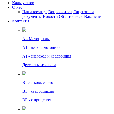
Калькулятор
О нас
Наша команда
Вопрос-ответ
Лицензии и
документы
Новости
Об автошколе
Вакансии
Контакты
А - Мотоциклы
A1 - легкие мотоциклы
A1 - снегоход и квадроцикл
Детская мотошкола
B - легковые авто
В1 - квадроциклы
BE - с прицепом