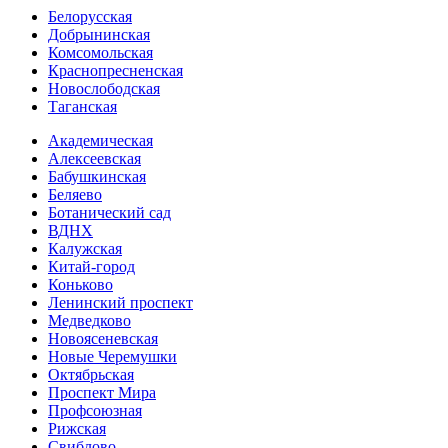
Белорусская
Добрынинская
Комсо­мольская
Краснопресненская
Новослободская
Таганская
Академическая
Алексеевская
Бабушкинская
Беляево
Ботанический сад
ВДНХ
Калужская
Китай-город
Коньково
Ленинский проспект
Медведково
Новоясе­невская
Новые Черемушки
Октябрьская
Проспект Мира
Профсоюзная
Рижская
Свиблово