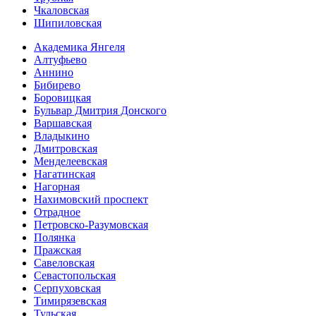
Чкаловская
Шипиловская
Академика Янгеля
Алтуфьево
Аннино
Бибирево
Боровицкая
Бульвар Дмитрия Донского
Варшавская
Владыкино
Дмитровская
Менделеевская
Нагатинская
Нагорная
Нахимовский проспект
Отрадное
Петровско-Разумовская
Полянка
Пражская
Савеловская
Севасто­польская
Серпуховская
Тимирязевская
Тульская