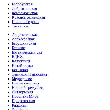
Белорусская
Добрынинская
Комсо­мольская
Краснопресненская
Новослободская
Таганская
Академическая
Алексеевская
Бабушкинская
Беляево
Ботанический сад
ВДНХ
Калужская
Китай-город
Коньково
Ленинский проспект
Медведково
Новоясе­невская
Новые Черемушки
Октябрьская
Проспект Мира
Профсоюзная
Рижская
Свиблово