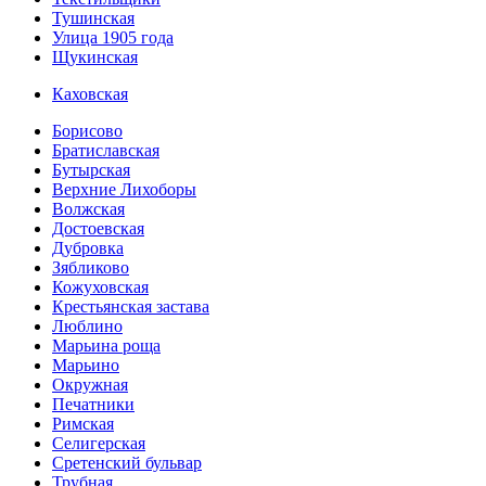
Тушинская
Улица 1905 года
Щукинская
Каховская
Борисово
Братиславская
Бутырская
Верхние Лихоборы
Волжская
Достоевская
Дубровка
Зябликово
Кожуховская
Крестьянская застава
Люблино
Марьина роща
Марьино
Окружная
Печатники
Римская
Селигерская
Сретенский бульвар
Трубная