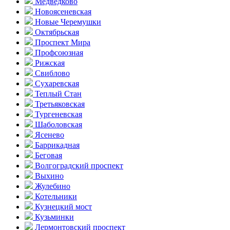
Медведково
Новоясе­невская
Новые Черемушки
Октябрьская
Проспект Мира
Профсоюзная
Рижская
Свиблово
Сухаревская
Теплый Стан
Третьяковская
Тургеневская
Шаболовская
Ясенево
Баррикадная
Беговая
Волгоградский проспект
Выхино
Жулебино
Котельники
Кузнецкий мост
Кузьминки
Лермонтовский проспект