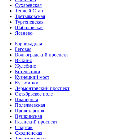
Сухаревская
Теплый Стан
Третьяковская
Тургеневская
Шаболовская
Ясенево
Баррикадная
Беговая
Волгоградский проспект
Выхино
Жулебино
Котельники
Кузнецкий мост
Кузьминки
Лермонтовский проспект
Октябрьское поле
Планерная
Полежаевская
Пролетарская
Пушкинская
Рязанский проспект
Спартак
Сходненская
Текстильщики