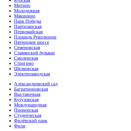
Курская
Митино
Молодежная
Мякинино
Парк Победы
Партизанская
Первомайская
Площадь Революции
Пятницкое шоссе
Семеновская
Славянский бульвар
Смоленская
Строгино
Щелковская
Электро­заводская
Александ­ровский сад
Багратионовская
Выставочная
Кутузовская
Международная
Пионерская
Студенческая
Филёвский парк
Фили