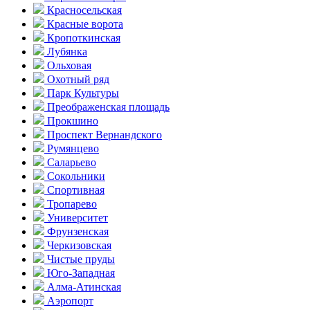
Красно­сельская
Красные ворота
Кропоткинс­кая
Лубянка
Ольховая
Охотный ряд
Парк Культуры
Преобра­женская площадь
Прокшино
Проспект Вернандского
Румянцево
Саларьево
Сокольники
Спортивная
Тропарево
Университет
Фрунзенская
Черкизовская
Чистые пруды
Юго-Западная
Алма-Атинская
Аэропорт