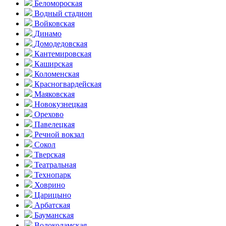
Беломороская
Водный стадион
Войковская
Динамо
Домоде­довская
Кантеми­ровская
Каширская
Коломенская
Красногвар­дейская
Маяковская
Новокузнецкая
Орехово
Павелецкая
Речной вокзал
Сокол
Тверская
Театральная
Технопарк
Ховрино
Царицыно
Арбатская
Бауманская
Волоколамская