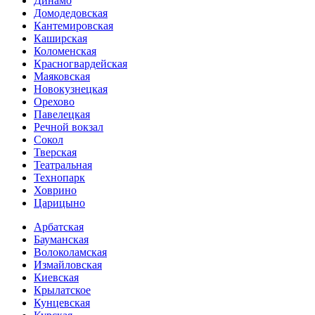
Динамо
Домоде­довская
Кантеми­ровская
Каширская
Коломенская
Красногвар­дейская
Маяковская
Новокузнецкая
Орехово
Павелецкая
Речной вокзал
Сокол
Тверская
Театральная
Технопарк
Ховрино
Царицыно
Арбатская
Бауманская
Волоколамская
Измайловская
Киевская
Крылатское
Кунцевская