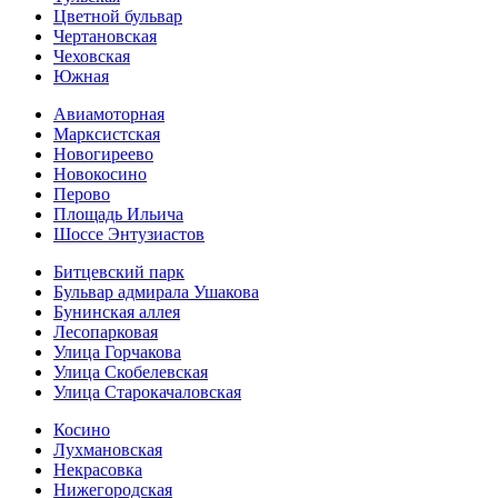
Цветной бульвар
Чертановская
Чеховская
Южная
Авиамоторная
Марксистская
Новогиреево
Новокосино
Перово
Площадь Ильича
Шоссе Энтузиастов
Битцевский парк
Бульвар адмирала Ушакова
Бунинская аллея
Лесопарковая
Улица Горчакова
Улица Скобелевская
Улица Старокача­ловская
Косино
Лухмановская
Некрасовка
Нижегородская