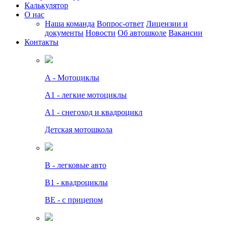
Калькулятор
О нас
Наша команда
Вопрос-ответ
Лицензии и
документы
Новости
Об автошколе
Вакансии
Контакты
А - Мотоциклы
A1 - легкие мотоциклы
A1 - снегоход и квадроцикл
Детская мотошкола
B - легковые авто
В1 - квадроциклы
BE - с прицепом