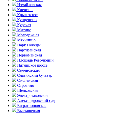
Измайловская
Киевская
Крылатское
Кунцевская
Курская
Митино
Молодежная
Мякинино
Парк Победы
Партизанская
Первомайская
Площадь Революции
Пятницкое шоссе
Семеновская
Славянский бульвар
Смоленская
Строгино
Щелковская
Электро­заводская
Александ­ровский сад
Багратионовская
Выставочная