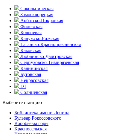
Сокольническая
Замоскворецкая
Арбатско-Покровкая
Филевская
Кольцевая
Калужско-Рижская
Таганско-Краснопресненская
Каховская
Люблинско-Дмитровская
Серпуховско-Тимирязевская
Калининская
Бутовская
Некрасовская
D1
Солнцевская
Выберите станцию
Библиотека имени Ленина
Бульвар Рокоссовского
Воробьевы горы
Красно­сельская