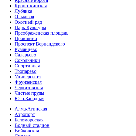
Красные ворота
Кропоткинс­кая
Лубянка
Ольховая
Охотный ряд
Парк Культуры
Преобра­женская площадь
Прокшино
Проспект Вернандского
Румянцево
Саларьево
Сокольники
Спортивная
Тропарево
Университет
Фрунзенская
Черкизовская
Чистые пруды
Юго-Западная
Алма-Атинская
Аэропорт
Беломороская
Водный стадион
Войковская