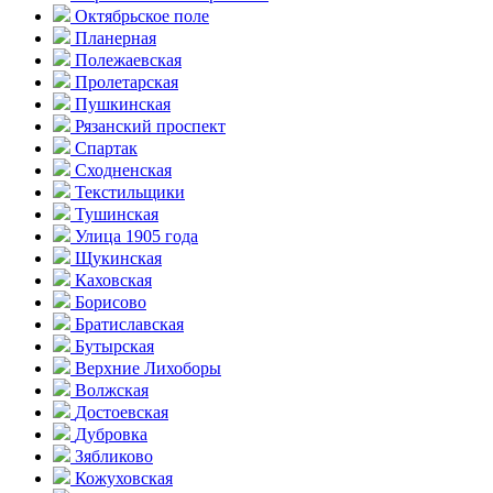
Октябрьское поле
Планерная
Полежаевская
Пролетарская
Пушкинская
Рязанский проспект
Спартак
Сходненская
Текстильщики
Тушинская
Улица 1905 года
Щукинская
Каховская
Борисово
Братиславская
Бутырская
Верхние Лихоборы
Волжская
Достоевская
Дубровка
Зябликово
Кожуховская