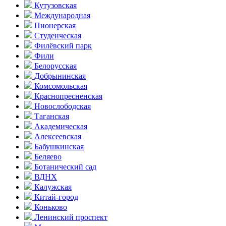
Кутузовская
Международная
Пионерская
Студенческая
Филёвский парк
Фили
Белорусская
Добрынинская
Комсо­мольская
Краснопресненская
Новослободская
Таганская
Академическая
Алексеевская
Бабушкинская
Беляево
Ботанический сад
ВДНХ
Калужская
Китай-город
Коньково
Ленинский проспект