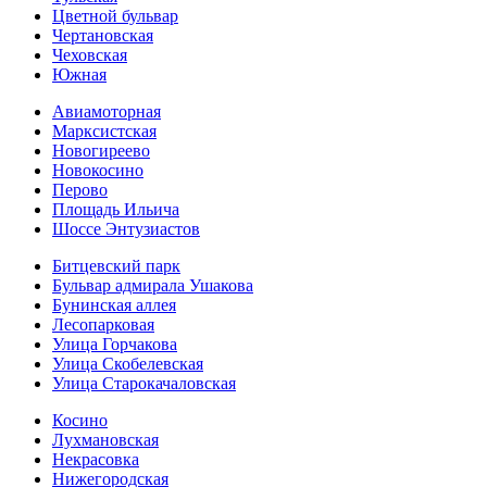
Цветной бульвар
Чертановская
Чеховская
Южная
Авиамоторная
Марксистская
Новогиреево
Новокосино
Перово
Площадь Ильича
Шоссе Энтузиастов
Битцевский парк
Бульвар адмирала Ушакова
Бунинская аллея
Лесопарковая
Улица Горчакова
Улица Скобелевская
Улица Старокача­ловская
Косино
Лухмановская
Некрасовка
Нижегородская