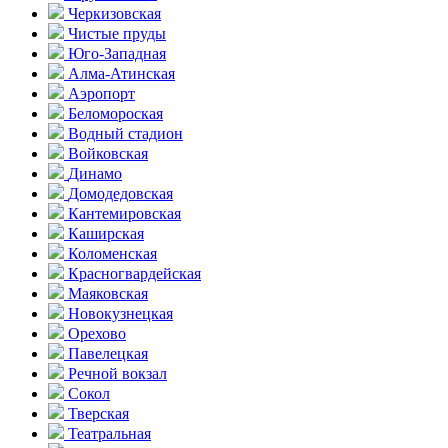
Черкизовская
Чистые пруды
Юго-Западная
Алма-Атинская
Аэропорт
Беломороская
Водный стадион
Войковская
Динамо
Домоде­довская
Кантеми­ровская
Каширская
Коломенская
Красногвар­дейская
Маяковская
Новокузнецкая
Орехово
Павелецкая
Речной вокзал
Сокол
Тверская
Театральная