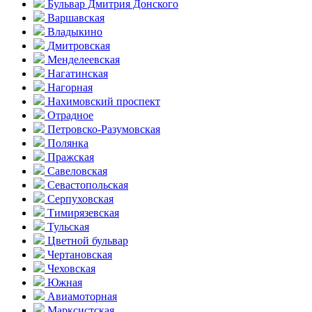
Бульвар Дмитрия Донского
Варшавская
Владыкино
Дмитровская
Менделеевская
Нагатинская
Нагорная
Нахимовский проспект
Отрадное
Петровско-Разумовская
Полянка
Пражская
Савеловская
Севасто­польская
Серпуховская
Тимирязевская
Тульская
Цветной бульвар
Чертановская
Чеховская
Южная
Авиамоторная
Марксистская