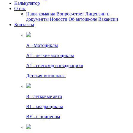
Калькулятор
О нас
Наша команда
Вопрос-ответ
Лицензии и
документы
Новости
Об автошколе
Вакансии
Контакты
А - Мотоциклы
A1 - легкие мотоциклы
A1 - снегоход и квадроцикл
Детская мотошкола
B - легковые авто
В1 - квадроциклы
BE - с прицепом