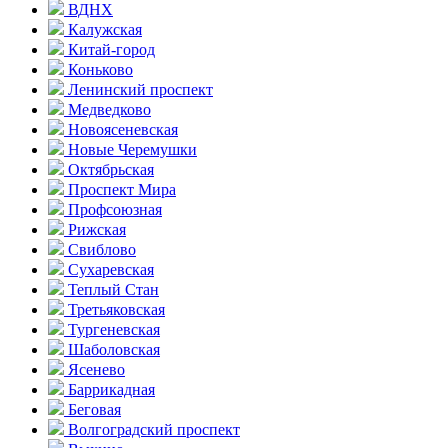
ВДНХ
Калужская
Китай-город
Коньково
Ленинский проспект
Медведково
Новоясе­невская
Новые Черемушки
Октябрьская
Проспект Мира
Профсоюзная
Рижская
Свиблово
Сухаревская
Теплый Стан
Третьяковская
Тургеневская
Шаболовская
Ясенево
Баррикадная
Беговая
Волгоградский проспект