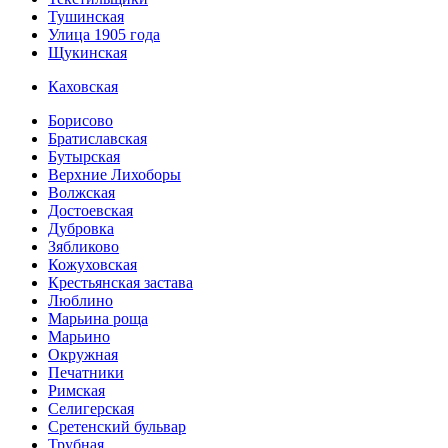
Тушинская
Улица 1905 года
Щукинская
Каховская
Борисово
Братиславская
Бутырская
Верхние Лихоборы
Волжская
Достоевская
Дубровка
Зябликово
Кожуховская
Крестьянская застава
Люблино
Марьина роща
Марьино
Окружная
Печатники
Римская
Селигерская
Сретенский бульвар
Трубная