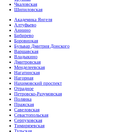
Чкаловская
Шипиловская
Академика Янгеля
Алтуфьево
Аннино
Бибирево
Боровицкая
Бульвар Дмитрия Донского
Варшавская
Владыкино
Дмитровская
Менделеевская
Нагатинская
Нагорная
Нахимовский проспект
Отрадное
Петровско-Разумовская
Полянка
Пражская
Савеловская
Севасто­польская
Серпуховская
Тимирязевская
Тульская