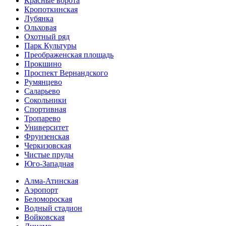
Красные ворота
Кропоткинс­кая
Лубянка
Ольховая
Охотный ряд
Парк Культуры
Преобра­женская площадь
Прокшино
Проспект Вернандского
Румянцево
Саларьево
Сокольники
Спортивная
Тропарево
Университет
Фрунзенская
Черкизовская
Чистые пруды
Юго-Западная
Алма-Атинская
Аэропорт
Беломороская
Водный стадион
Войковская