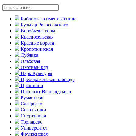
Библиотека имени Ленина
Бульвар Рокоссовского
Воробьевы горы
Красно­сельская
Красные ворота
Кропоткинс­кая
Лубянка
Ольховая
Охотный ряд
Парк Культуры
Преобра­женская площадь
Прокшино
Проспект Вернандского
Румянцево
Саларьево
Сокольники
Спортивная
Тропарево
Университет
Фрунзенская