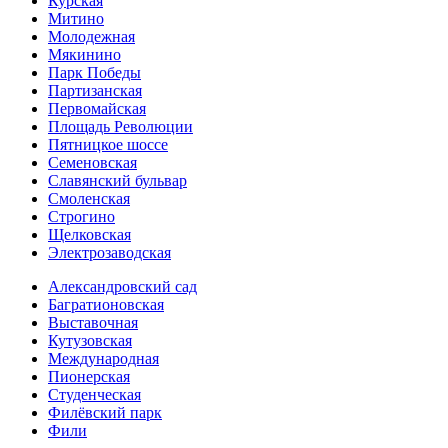
Курская
Митино
Молодежная
Мякинино
Парк Победы
Партизанская
Первомайская
Площадь Революции
Пятницкое шоссе
Семеновская
Славянский бульвар
Смоленская
Строгино
Щелковская
Электро­заводская
Александ­ровский сад
Багратионовская
Выставочная
Кутузовская
Международная
Пионерская
Студенческая
Филёвский парк
Фили