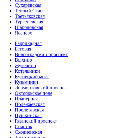
Сухаревская
Теплый Стан
Третьяковская
Тургеневская
Шаболовская
Ясенево
Баррикадная
Беговая
Волгоградский проспект
Выхино
Жулебино
Котельники
Кузнецкий мост
Кузьминки
Лермонтовский проспект
Октябрьское поле
Планерная
Полежаевская
Пролетарская
Пушкинская
Рязанский проспект
Спартак
Сходненская
Текстильщики