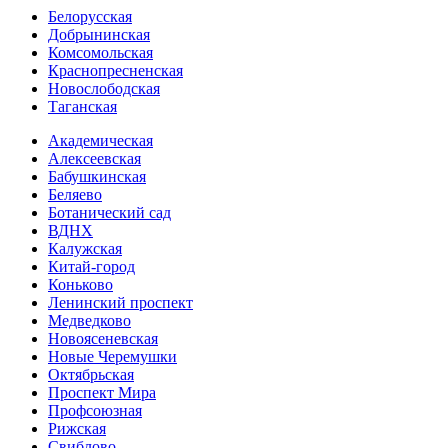
Белорусская
Добрынинская
Комсо­мольская
Краснопресненская
Новослободская
Таганская
Академическая
Алексеевская
Бабушкинская
Беляево
Ботанический сад
ВДНХ
Калужская
Китай-город
Коньково
Ленинский проспект
Медведково
Новоясе­невская
Новые Черемушки
Октябрьская
Проспект Мира
Профсоюзная
Рижская
Свиблово