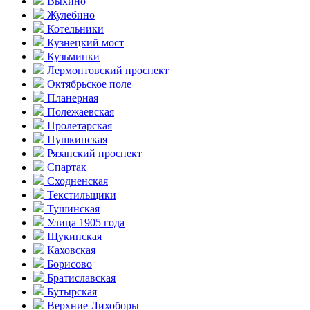
Выхино
Жулебино
Котельники
Кузнецкий мост
Кузьминки
Лермонтовский проспект
Октябрьское поле
Планерная
Полежаевская
Пролетарская
Пушкинская
Рязанский проспект
Спартак
Сходненская
Текстильщики
Тушинская
Улица 1905 года
Щукинская
Каховская
Борисово
Братиславская
Бутырская
Верхние Лихоборы