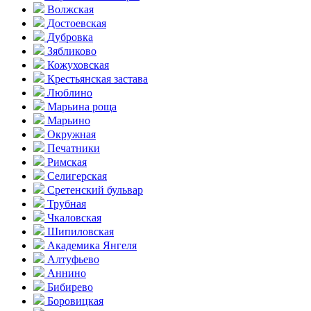
Волжская
Достоевская
Дубровка
Зябликово
Кожуховская
Крестьянская застава
Люблино
Марьина роща
Марьино
Окружная
Печатники
Римская
Селигерская
Сретенский бульвар
Трубная
Чкаловская
Шипиловская
Академика Янгеля
Алтуфьево
Аннино
Бибирево
Боровицкая