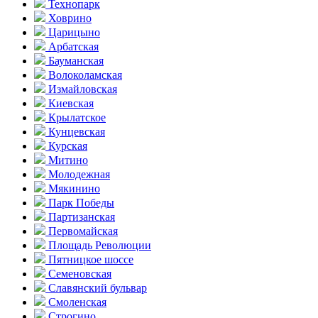
Технопарк
Ховрино
Царицыно
Арбатская
Бауманская
Волоколамская
Измайловская
Киевская
Крылатское
Кунцевская
Курская
Митино
Молодежная
Мякинино
Парк Победы
Партизанская
Первомайская
Площадь Революции
Пятницкое шоссе
Семеновская
Славянский бульвар
Смоленская
Строгино