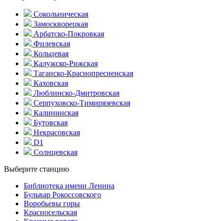
Сокольническая
Замоскворецкая
Арбатско-Покровкая
Филевская
Кольцевая
Калужско-Рижская
Таганско-Краснопресненская
Каховская
Люблинско-Дмитровская
Серпуховско-Тимирязевская
Калининская
Бутовская
Некрасовская
D1
Солнцевская
Выберите станцию
Библиотека имени Ленина
Бульвар Рокоссовского
Воробьевы горы
Красно­сельская