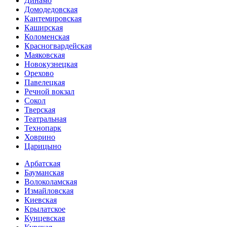
Динамо
Домоде­довская
Кантеми­ровская
Каширская
Коломенская
Красногвар­дейская
Маяковская
Новокузнецкая
Орехово
Павелецкая
Речной вокзал
Сокол
Тверская
Театральная
Технопарк
Ховрино
Царицыно
Арбатская
Бауманская
Волоколамская
Измайловская
Киевская
Крылатское
Кунцевская