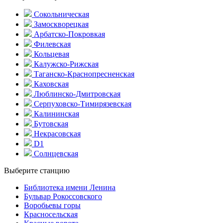
Сокольническая
Замоскворецкая
Арбатско-Покровкая
Филевская
Кольцевая
Калужско-Рижская
Таганско-Краснопресненская
Каховская
Люблинско-Дмитровская
Серпуховско-Тимирязевская
Калининская
Бутовская
Некрасовская
D1
Солнцевская
Выберите станцию
Библиотека имени Ленина
Бульвар Рокоссовского
Воробьевы горы
Красно­сельская