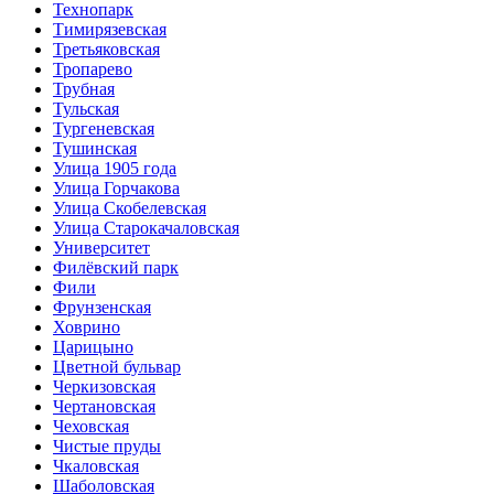
Технопарк
Тимирязевская
Третьяковская
Тропарево
Трубная
Тульская
Тургеневская
Тушинская
Улица 1905 года
Улица Горчакова
Улица Скобелевская
Улица Старокача­ловская
Университет
Филёвский парк
Фили
Фрунзенская
Ховрино
Царицыно
Цветной бульвар
Черкизовская
Чертановская
Чеховская
Чистые пруды
Чкаловская
Шаболовская