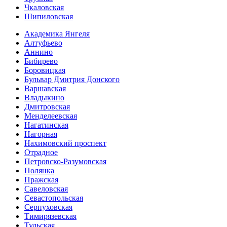
Чкаловская
Шипиловская
Академика Янгеля
Алтуфьево
Аннино
Бибирево
Боровицкая
Бульвар Дмитрия Донского
Варшавская
Владыкино
Дмитровская
Менделеевская
Нагатинская
Нагорная
Нахимовский проспект
Отрадное
Петровско-Разумовская
Полянка
Пражская
Савеловская
Севасто­польская
Серпуховская
Тимирязевская
Тульская