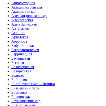
Авиамоторная
Академика Янгеля
Академическая
Александ­ровский сад
Алексеевская
Алма-Атинская
Алтуфьево
Аннино
Арбатская
Аэропорт
Бабушкинская
Багратионовская
Баррикадная
Бауманская
Беговая
Беломороская
Белорусская
Беляево
Бибирево
Библиотека имени Ленина
Битцевский парк
Борисово
Боровицкая
Ботанический сад
Братиславская