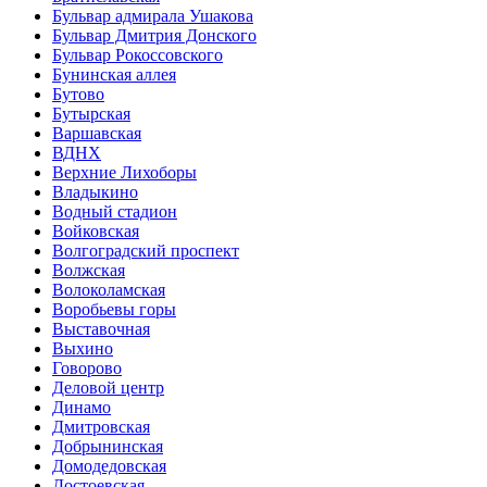
Бульвар адмирала Ушакова
Бульвар Дмитрия Донского
Бульвар Рокоссовского
Бунинская аллея
Бутово
Бутырская
Варшавская
ВДНХ
Верхние Лихоборы
Владыкино
Водный стадион
Войковская
Волгоградский проспект
Волжская
Волоколамская
Воробьевы горы
Выставочная
Выхино
Говорово
Деловой центр
Динамо
Дмитровская
Добрынинская
Домоде­довская
Достоевская