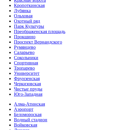
Красные ворота
Кропоткинс­кая
Лубянка
Ольховая
Охотный ряд
Парк Культуры
Преобра­женская площадь
Прокшино
Проспект Вернандского
Румянцево
Саларьево
Сокольники
Спортивная
Тропарево
Университет
Фрунзенская
Черкизовская
Чистые пруды
Юго-Западная
Алма-Атинская
Аэропорт
Беломороская
Водный стадион
Войковская