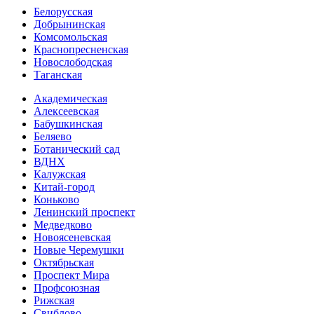
Белорусская
Добрынинская
Комсо­мольская
Краснопресненская
Новослободская
Таганская
Академическая
Алексеевская
Бабушкинская
Беляево
Ботанический сад
ВДНХ
Калужская
Китай-город
Коньково
Ленинский проспект
Медведково
Новоясе­невская
Новые Черемушки
Октябрьская
Проспект Мира
Профсоюзная
Рижская
Свиблово