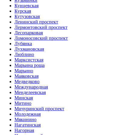
Кузьминки
Кунцевская
Курская
Кутузовская
Ленинский проспект
Лермонтовский проспект
Лесопарковая
Ломоносовский проспект
Лубянка
Лухмановская
Люблино
Марксистская
Марьина роща
Марьино
Маяковская
Медведково
Международная
Менделеевская
Минская
Митино
Мичуринский проспект
Молодежная
Мякинино
Нагатинская
Нагорная