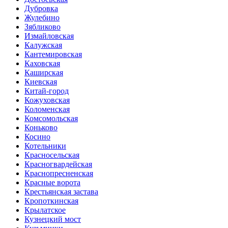
Дубровка
Жулебино
Зябликово
Измайловская
Калужская
Кантеми­ровская
Каховская
Каширская
Киевская
Китай-город
Кожуховская
Коломенская
Комсо­мольская
Коньково
Косино
Котельники
Красно­сельская
Красногвар­дейская
Краснопресненская
Красные ворота
Крестьянская застава
Кропоткинс­кая
Крылатское
Кузнецкий мост