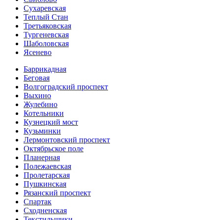
Сухаревская
Теплый Стан
Третьяковская
Тургеневская
Шаболовская
Ясенево
Баррикадная
Беговая
Волгоградский проспект
Выхино
Жулебино
Котельники
Кузнецкий мост
Кузьминки
Лермонтовский проспект
Октябрьское поле
Планерная
Полежаевская
Пролетарская
Пушкинская
Рязанский проспект
Спартак
Сходненская
Текстильщики