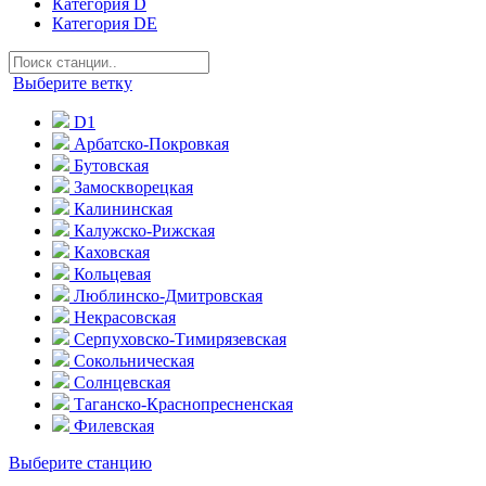
Категория D
Категория DE
Выберите ветку
D1
Арбатско-Покровкая
Бутовская
Замоскворецкая
Калининская
Калужско-Рижская
Каховская
Кольцевая
Люблинско-Дмитровская
Некрасовская
Серпуховско-Тимирязевская
Сокольническая
Солнцевская
Таганско-Краснопресненская
Филевская
Выберите станцию