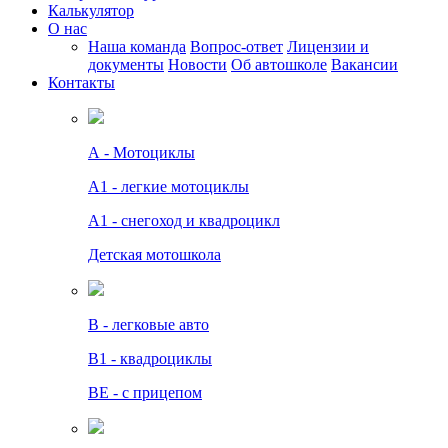
Калькулятор
О нас
Наша команда
Вопрос-ответ
Лицензии и
документы
Новости
Об автошколе
Вакансии
Контакты
А - Мотоциклы
A1 - легкие мотоциклы
A1 - снегоход и квадроцикл
Детская мотошкола
B - легковые авто
В1 - квадроциклы
BE - с прицепом