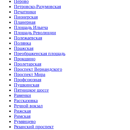
Перово
Петровско-Разумовская
Печатники
Пионерская
Планерная
Площадь Ильича
Площадь Революции
Полежаевская
Полянка
Пражская
Преобра­женская площадь
Прокшино
Пролетарская
Проспект Вернандского
Проспект Мира
Профсоюзная
Пушкинская
Пятницкое шоссе
Раменки
Рассказовка
Речной вокзал
Рижская
Римская
Румянцево
Рязанский проспект