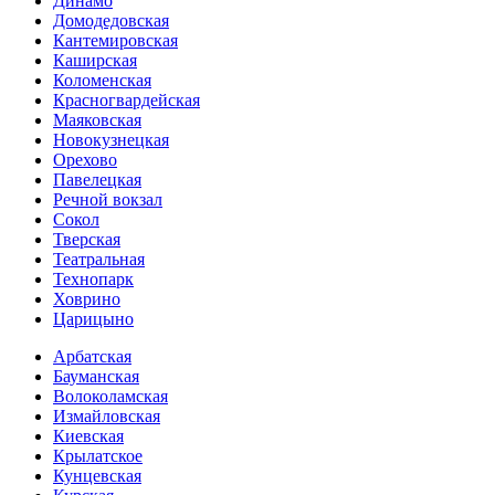
Динамо
Домоде­довская
Кантеми­ровская
Каширская
Коломенская
Красногвар­дейская
Маяковская
Новокузнецкая
Орехово
Павелецкая
Речной вокзал
Сокол
Тверская
Театральная
Технопарк
Ховрино
Царицыно
Арбатская
Бауманская
Волоколамская
Измайловская
Киевская
Крылатское
Кунцевская