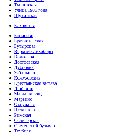
Тушинская
Улица 1905 года
Щукинская
Каховская
Борисово
Братиславская
Бутырская
Верхние Лихоборы
Волжская
Достоевская
Дубровка
Зябликово
Кожуховская
Крестьянская застава
Люблино
Марьина роща
Марьино
Окружная
Печатники
Римская
Селигерская
Сретенский бульвар
Трубная