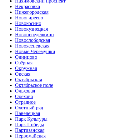
Нахимовский проспект
Некрасовка
Нижегородская
Новогиреево
Новокосино
Новокузнецкая
Новопере­делкино
Новослободская
Новоясе­невская
Новые Черемушки
Одинцово
Озёрная
Окружная
Окская
Октябрьская
Октябрьское поле
Ольховая
Орехово
Отрадное
Охотный ряд
Павелецкая
Парк Культуры
Парк Победы
Партизанская
Первомайская