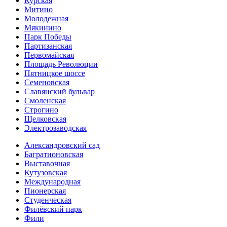
Курская
Митино
Молодежная
Мякинино
Парк Победы
Партизанская
Первомайская
Площадь Революции
Пятницкое шоссе
Семеновская
Славянский бульвар
Смоленская
Строгино
Щелковская
Электро­заводская
Александ­ровский сад
Багратионовская
Выставочная
Кутузовская
Международная
Пионерская
Студенческая
Филёвский парк
Фили