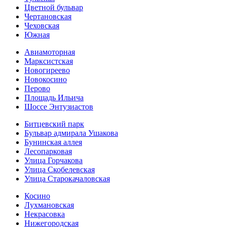
Цветной бульвар
Чертановская
Чеховская
Южная
Авиамоторная
Марксистская
Новогиреево
Новокосино
Перово
Площадь Ильича
Шоссе Энтузиастов
Битцевский парк
Бульвар адмирала Ушакова
Бунинская аллея
Лесопарковая
Улица Горчакова
Улица Скобелевская
Улица Старокача­ловская
Косино
Лухмановская
Некрасовка
Нижегородская