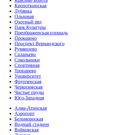
Красные ворота
Кропоткинс­кая
Лубянка
Ольховая
Охотный ряд
Парк Культуры
Преобра­женская площадь
Прокшино
Проспект Вернандского
Румянцево
Саларьево
Сокольники
Спортивная
Тропарево
Университет
Фрунзенская
Черкизовская
Чистые пруды
Юго-Западная
Алма-Атинская
Аэропорт
Беломороская
Водный стадион
Войковская