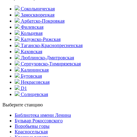
Сокольническая
Замоскворецкая
Арбатско-Покровкая
Филевская
Кольцевая
Калужско-Рижская
Таганско-Краснопресненская
Каховская
Люблинско-Дмитровская
Серпуховско-Тимирязевская
Калининская
Бутовская
Некрасовская
D1
Солнцевская
Выберите станцию
Библиотека имени Ленина
Бульвар Рокоссовского
Воробьевы горы
Красно­сельская