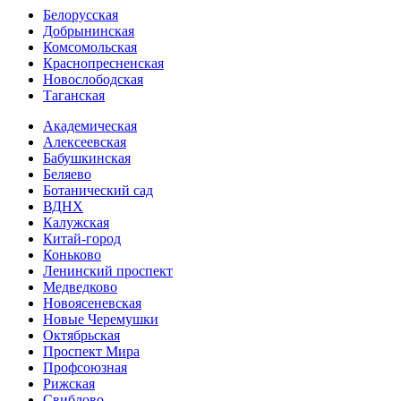
Белорусская
Добрынинская
Комсо­мольская
Краснопресненская
Новослободская
Таганская
Академическая
Алексеевская
Бабушкинская
Беляево
Ботанический сад
ВДНХ
Калужская
Китай-город
Коньково
Ленинский проспект
Медведково
Новоясе­невская
Новые Черемушки
Октябрьская
Проспект Мира
Профсоюзная
Рижская
Свиблово