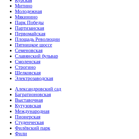
Курская
Митино
Молодежная
Мякинино
Парк Победы
Партизанская
Первомайская
Площадь Революции
Пятницкое шоссе
Семеновская
Славянский бульвар
Смоленская
Строгино
Щелковская
Электро­заводская
Александ­ровский сад
Багратионовская
Выставочная
Кутузовская
Международная
Пионерская
Студенческая
Филёвский парк
Фили