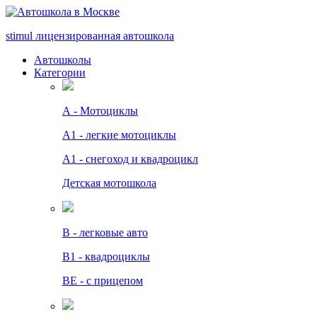
stimul
лицензированная автошкола
Автошколы
Категории
А - Мотоциклы
A1 - легкие мотоциклы
A1 - снегоход и квадроцикл
Детская мотошкола
B - легковые авто
В1 - квадроциклы
BE - с прицепом