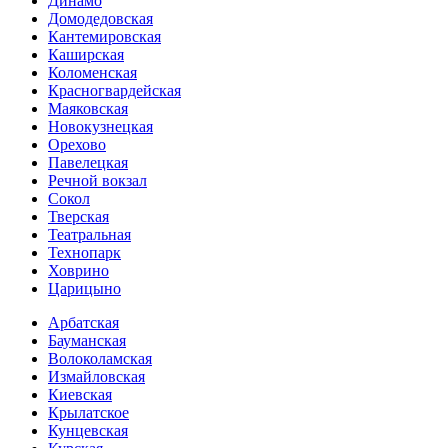
Динамо
Домоде­довская
Кантеми­ровская
Каширская
Коломенская
Красногвар­дейская
Маяковская
Новокузнецкая
Орехово
Павелецкая
Речной вокзал
Сокол
Тверская
Театральная
Технопарк
Ховрино
Царицыно
Арбатская
Бауманская
Волоколамская
Измайловская
Киевская
Крылатское
Кунцевская