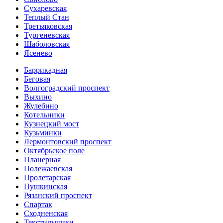
Сухаревская
Теплый Стан
Третьяковская
Тургеневская
Шаболовская
Ясенево
Баррикадная
Беговая
Волгоградский проспект
Выхино
Жулебино
Котельники
Кузнецкий мост
Кузьминки
Лермонтовский проспект
Октябрьское поле
Планерная
Полежаевская
Пролетарская
Пушкинская
Рязанский проспект
Спартак
Сходненская
Текстильщики