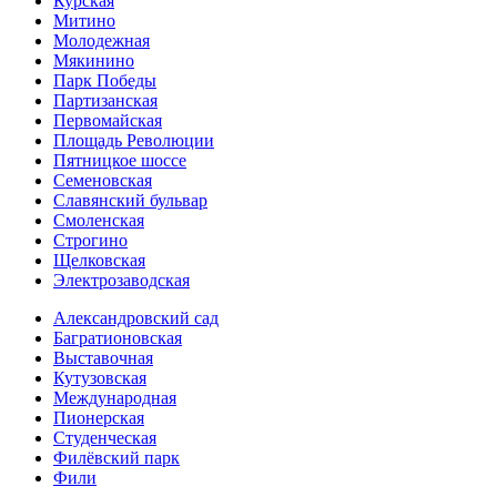
Курская
Митино
Молодежная
Мякинино
Парк Победы
Партизанская
Первомайская
Площадь Революции
Пятницкое шоссе
Семеновская
Славянский бульвар
Смоленская
Строгино
Щелковская
Электро­заводская
Александ­ровский сад
Багратионовская
Выставочная
Кутузовская
Международная
Пионерская
Студенческая
Филёвский парк
Фили