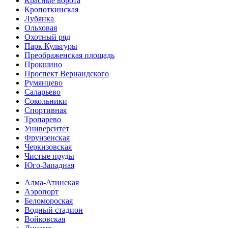
Красные ворота
Кропоткинс­кая
Лубянка
Ольховая
Охотный ряд
Парк Культуры
Преобра­женская площадь
Прокшино
Проспект Вернандского
Румянцево
Саларьево
Сокольники
Спортивная
Тропарево
Университет
Фрунзенская
Черкизовская
Чистые пруды
Юго-Западная
Алма-Атинская
Аэропорт
Беломороская
Водный стадион
Войковская