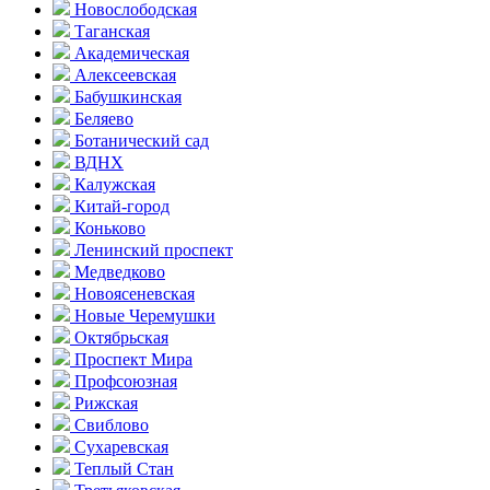
Новослободская
Таганская
Академическая
Алексеевская
Бабушкинская
Беляево
Ботанический сад
ВДНХ
Калужская
Китай-город
Коньково
Ленинский проспект
Медведково
Новоясе­невская
Новые Черемушки
Октябрьская
Проспект Мира
Профсоюзная
Рижская
Свиблово
Сухаревская
Теплый Стан