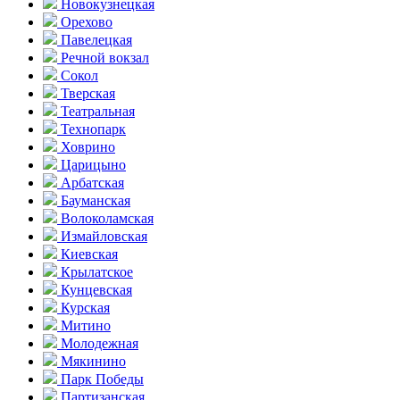
Новокузнецкая
Орехово
Павелецкая
Речной вокзал
Сокол
Тверская
Театральная
Технопарк
Ховрино
Царицыно
Арбатская
Бауманская
Волоколамская
Измайловская
Киевская
Крылатское
Кунцевская
Курская
Митино
Молодежная
Мякинино
Парк Победы
Партизанская