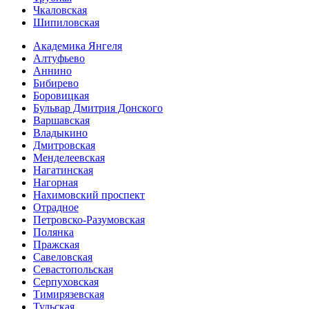
Чкаловская
Шипиловская
Академика Янгеля
Алтуфьево
Аннино
Бибирево
Боровицкая
Бульвар Дмитрия Донского
Варшавская
Владыкино
Дмитровская
Менделеевская
Нагатинская
Нагорная
Нахимовский проспект
Отрадное
Петровско-Разумовская
Полянка
Пражская
Савеловская
Севасто­польская
Серпуховская
Тимирязевская
Тульская