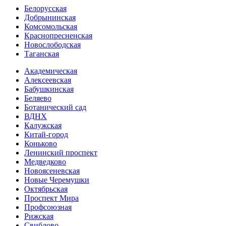
Белорусская
Добрынинская
Комсо­мольская
Краснопресненская
Новослободская
Таганская
Академическая
Алексеевская
Бабушкинская
Беляево
Ботанический сад
ВДНХ
Калужская
Китай-город
Коньково
Ленинский проспект
Медведково
Новоясе­невская
Новые Черемушки
Октябрьская
Проспект Мира
Профсоюзная
Рижская
Свиблово