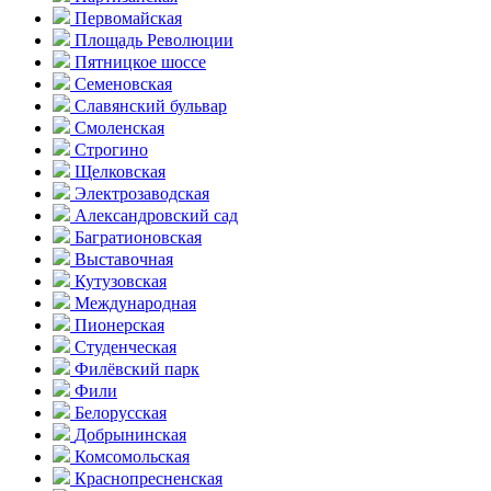
Первомайская
Площадь Революции
Пятницкое шоссе
Семеновская
Славянский бульвар
Смоленская
Строгино
Щелковская
Электро­заводская
Александ­ровский сад
Багратионовская
Выставочная
Кутузовская
Международная
Пионерская
Студенческая
Филёвский парк
Фили
Белорусская
Добрынинская
Комсо­мольская
Краснопресненская