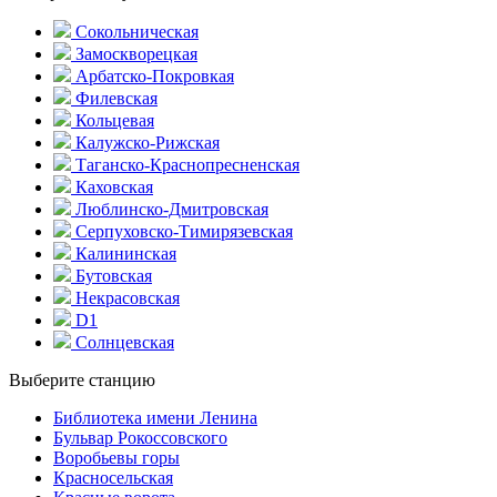
Сокольническая
Замоскворецкая
Арбатско-Покровкая
Филевская
Кольцевая
Калужско-Рижская
Таганско-Краснопресненская
Каховская
Люблинско-Дмитровская
Серпуховско-Тимирязевская
Калининская
Бутовская
Некрасовская
D1
Солнцевская
Выберите станцию
Библиотека имени Ленина
Бульвар Рокоссовского
Воробьевы горы
Красно­сельская