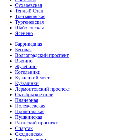
Сухаревская
Теплый Стан
Третьяковская
Тургеневская
Шаболовская
Ясенево
Баррикадная
Беговая
Волгоградский проспект
Выхино
Жулебино
Котельники
Кузнецкий мост
Кузьминки
Лермонтовский проспект
Октябрьское поле
Планерная
Полежаевская
Пролетарская
Пушкинская
Рязанский проспект
Спартак
Сходненская
Текстильщики