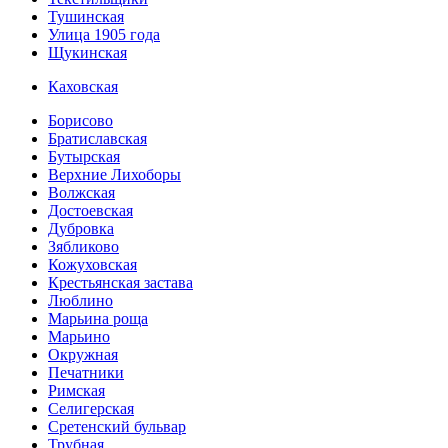
Тушинская
Улица 1905 года
Щукинская
Каховская
Борисово
Братиславская
Бутырская
Верхние Лихоборы
Волжская
Достоевская
Дубровка
Зябликово
Кожуховская
Крестьянская застава
Люблино
Марьина роща
Марьино
Окружная
Печатники
Римская
Селигерская
Сретенский бульвар
Трубная