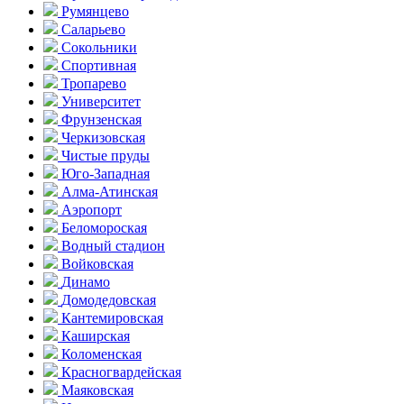
Румянцево
Саларьево
Сокольники
Спортивная
Тропарево
Университет
Фрунзенская
Черкизовская
Чистые пруды
Юго-Западная
Алма-Атинская
Аэропорт
Беломороская
Водный стадион
Войковская
Динамо
Домоде­довская
Кантеми­ровская
Каширская
Коломенская
Красногвар­дейская
Маяковская