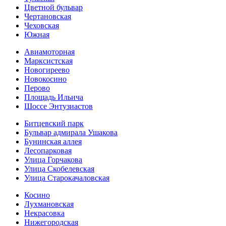
Цветной бульвар
Чертановская
Чеховская
Южная
Авиамоторная
Марксистская
Новогиреево
Новокосино
Перово
Площадь Ильича
Шоссе Энтузиастов
Битцевский парк
Бульвар адмирала Ушакова
Бунинская аллея
Лесопарковая
Улица Горчакова
Улица Скобелевская
Улица Старокача­ловская
Косино
Лухмановская
Некрасовка
Нижегородская