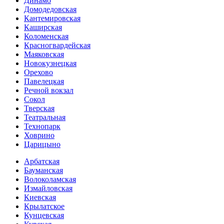
Динамо
Домоде­довская
Кантеми­ровская
Каширская
Коломенская
Красногвар­дейская
Маяковская
Новокузнецкая
Орехово
Павелецкая
Речной вокзал
Сокол
Тверская
Театральная
Технопарк
Ховрино
Царицыно
Арбатская
Бауманская
Волоколамская
Измайловская
Киевская
Крылатское
Кунцевская