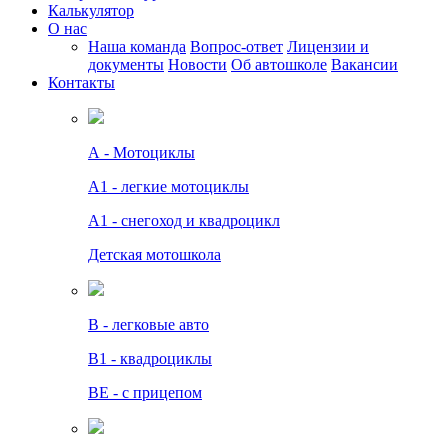
Калькулятор
О нас
Наша команда
Вопрос-ответ
Лицензии и
документы
Новости
Об автошколе
Вакансии
Контакты
А - Мотоциклы
A1 - легкие мотоциклы
A1 - снегоход и квадроцикл
Детская мотошкола
B - легковые авто
В1 - квадроциклы
BE - с прицепом