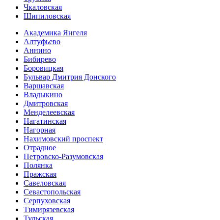
Чкаловская
Шипиловская
Академика Янгеля
Алтуфьево
Аннино
Бибирево
Боровицкая
Бульвар Дмитрия Донского
Варшавская
Владыкино
Дмитровская
Менделеевская
Нагатинская
Нагорная
Нахимовский проспект
Отрадное
Петровско-Разумовская
Полянка
Пражская
Савеловская
Севасто­польская
Серпуховская
Тимирязевская
Тульская