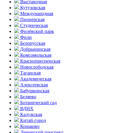
Выставочная
Кутузовская
Международная
Пионерская
Студенческая
Филёвский парк
Фили
Белорусская
Добрынинская
Комсо­мольская
Краснопресненская
Новослободская
Таганская
Академическая
Алексеевская
Бабушкинская
Беляево
Ботанический сад
ВДНХ
Калужская
Китай-город
Коньково
Ленинский проспект