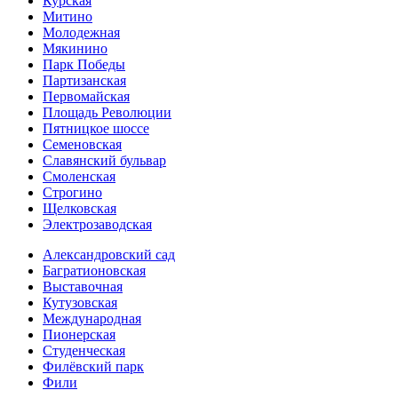
Курская
Митино
Молодежная
Мякинино
Парк Победы
Партизанская
Первомайская
Площадь Революции
Пятницкое шоссе
Семеновская
Славянский бульвар
Смоленская
Строгино
Щелковская
Электро­заводская
Александ­ровский сад
Багратионовская
Выставочная
Кутузовская
Международная
Пионерская
Студенческая
Филёвский парк
Фили