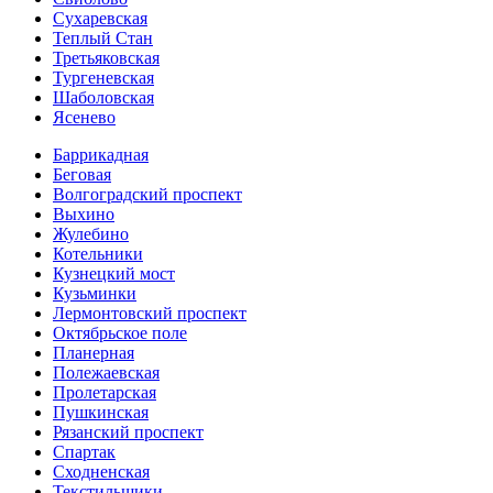
Сухаревская
Теплый Стан
Третьяковская
Тургеневская
Шаболовская
Ясенево
Баррикадная
Беговая
Волгоградский проспект
Выхино
Жулебино
Котельники
Кузнецкий мост
Кузьминки
Лермонтовский проспект
Октябрьское поле
Планерная
Полежаевская
Пролетарская
Пушкинская
Рязанский проспект
Спартак
Сходненская
Текстильщики