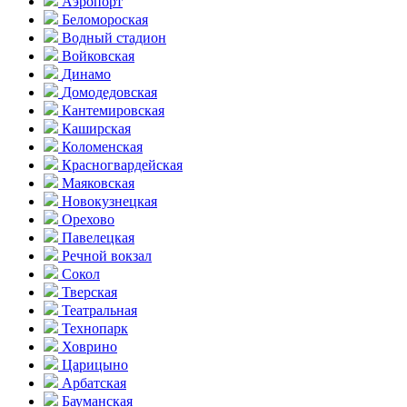
Аэропорт
Беломороская
Водный стадион
Войковская
Динамо
Домоде­довская
Кантеми­ровская
Каширская
Коломенская
Красногвар­дейская
Маяковская
Новокузнецкая
Орехово
Павелецкая
Речной вокзал
Сокол
Тверская
Театральная
Технопарк
Ховрино
Царицыно
Арбатская
Бауманская