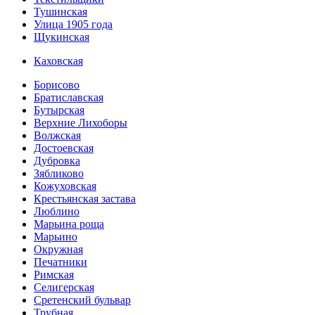
Тушинская
Улица 1905 года
Щукинская
Каховская
Борисово
Братиславская
Бутырская
Верхние Лихоборы
Волжская
Достоевская
Дубровка
Зябликово
Кожуховская
Крестьянская застава
Люблино
Марьина роща
Марьино
Окружная
Печатники
Римская
Селигерская
Сретенский бульвар
Трубная