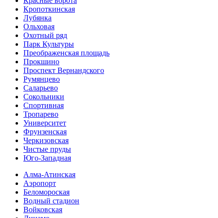
Красные ворота
Кропоткинс­кая
Лубянка
Ольховая
Охотный ряд
Парк Культуры
Преобра­женская площадь
Прокшино
Проспект Вернандского
Румянцево
Саларьево
Сокольники
Спортивная
Тропарево
Университет
Фрунзенская
Черкизовская
Чистые пруды
Юго-Западная
Алма-Атинская
Аэропорт
Беломороская
Водный стадион
Войковская