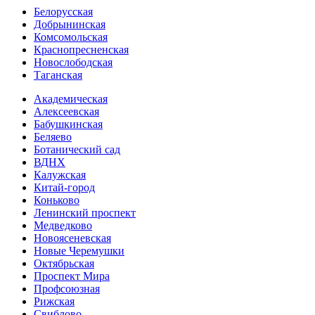
Белорусская
Добрынинская
Комсо­мольская
Краснопресненская
Новослободская
Таганская
Академическая
Алексеевская
Бабушкинская
Беляево
Ботанический сад
ВДНХ
Калужская
Китай-город
Коньково
Ленинский проспект
Медведково
Новоясе­невская
Новые Черемушки
Октябрьская
Проспект Мира
Профсоюзная
Рижская
Свиблово