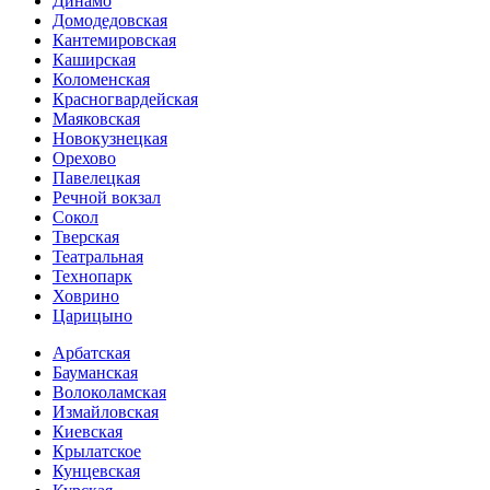
Динамо
Домоде­довская
Кантеми­ровская
Каширская
Коломенская
Красногвар­дейская
Маяковская
Новокузнецкая
Орехово
Павелецкая
Речной вокзал
Сокол
Тверская
Театральная
Технопарк
Ховрино
Царицыно
Арбатская
Бауманская
Волоколамская
Измайловская
Киевская
Крылатское
Кунцевская