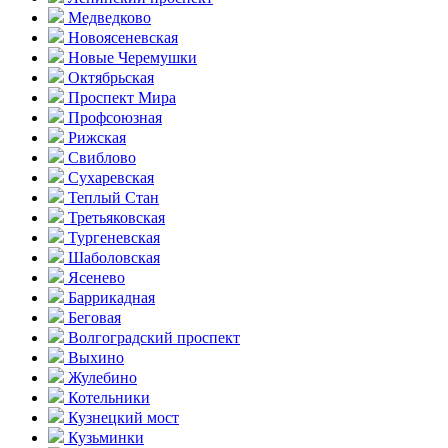
Медведково
Новоясе­невская
Новые Черемушки
Октябрьская
Проспект Мира
Профсоюзная
Рижская
Свиблово
Сухаревская
Теплый Стан
Третьяковская
Тургеневская
Шаболовская
Ясенево
Баррикадная
Беговая
Волгоградский проспект
Выхино
Жулебино
Котельники
Кузнецкий мост
Кузьминки