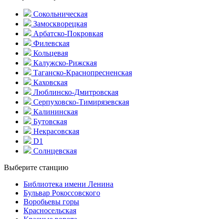
Сокольническая
Замоскворецкая
Арбатско-Покровкая
Филевская
Кольцевая
Калужско-Рижская
Таганско-Краснопресненская
Каховская
Люблинско-Дмитровская
Серпуховско-Тимирязевская
Калининская
Бутовская
Некрасовская
D1
Солнцевская
Выберите станцию
Библиотека имени Ленина
Бульвар Рокоссовского
Воробьевы горы
Красно­сельская