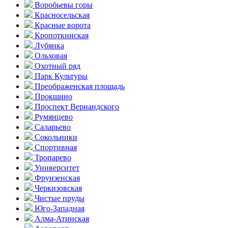
Воробьевы горы
Красно­сельская
Красные ворота
Кропоткинс­кая
Лубянка
Ольховая
Охотный ряд
Парк Культуры
Преобра­женская площадь
Прокшино
Проспект Вернандского
Румянцево
Саларьево
Сокольники
Спортивная
Тропарево
Университет
Фрунзенская
Черкизовская
Чистые пруды
Юго-Западная
Алма-Атинская