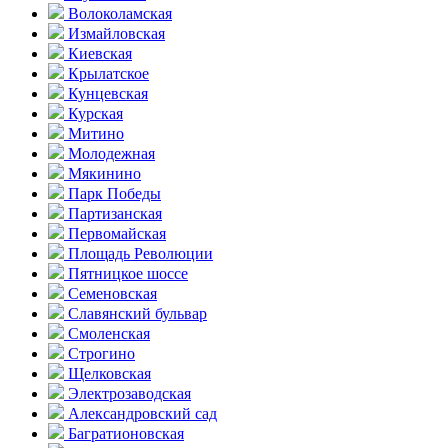
Волоколамская
Измайловская
Киевская
Крылатское
Кунцевская
Курская
Митино
Молодежная
Мякинино
Парк Победы
Партизанская
Первомайская
Площадь Революции
Пятницкое шоссе
Семеновская
Славянский бульвар
Смоленская
Строгино
Щелковская
Электро­заводская
Александ­ровский сад
Багратионовская