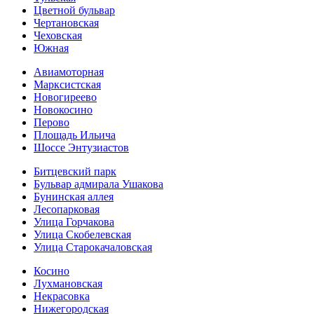
Цветной бульвар
Чертановская
Чеховская
Южная
Авиамоторная
Марксистская
Новогиреево
Новокосино
Перово
Площадь Ильича
Шоссе Энтузиастов
Битцевский парк
Бульвар адмирала Ушакова
Бунинская аллея
Лесопарковая
Улица Горчакова
Улица Скобелевская
Улица Старокача­ловская
Косино
Лухмановская
Некрасовка
Нижегородская