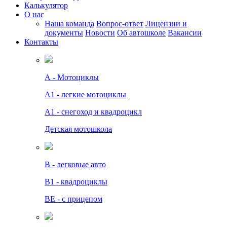
Калькулятор
О нас
Наша команда
Вопрос-ответ
Лицензии и
документы
Новости
Об автошколе
Вакансии
Контакты
А - Мотоциклы
A1 - легкие мотоциклы
A1 - снегоход и квадроцикл
Детская мотошкола
B - легковые авто
В1 - квадроциклы
BE - с прицепом